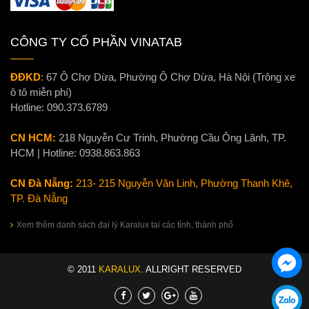
CÔNG TY CỔ PHẦN VINATAB
ĐĐKD
:
67 Ô Chợ Dừa, Phường Ô Chợ Dừa, Hà Nội (Trông xe
ô tô miễn phí)
Hotline:
090.373.6789
CN HCM:
218 Nguyễn Cư Trinh, Phường Cầu Ông Lãnh, TP.
HCM | Hotline:
0938.863.863
CN Đà Nẵng:
213- 215 Nguyễn Văn Linh, Phường Thanh Khê,
TP. Đà Nẵng
Xem thêm danh sách đại lý Karalux tại các tỉnh, thành phố
© 2011
KARALUX
. ALLRIGHT RESERVED