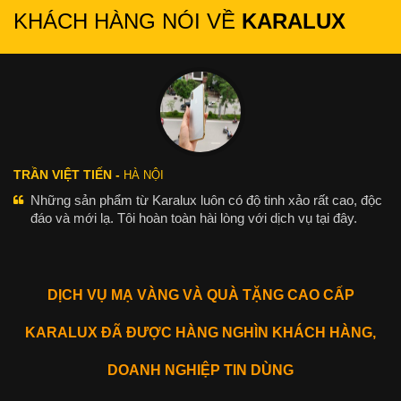
KHÁCH HÀNG NÓI VỀ
KARALUX
TRẦN VIỆT TIẾN -
HÀ NỘI
Những sản phẩm từ Karalux luôn có độ tinh xảo rất cao, độc
đáo và mới lạ. Tôi hoàn toàn hài lòng với dịch vụ tại đây.
DỊCH VỤ MẠ VÀNG VÀ QUÀ TẶNG CAO CẤP
KARALUX ĐÃ ĐƯỢC HÀNG NGHÌN KHÁCH HÀNG,
DOANH NGHIỆP TIN DÙNG