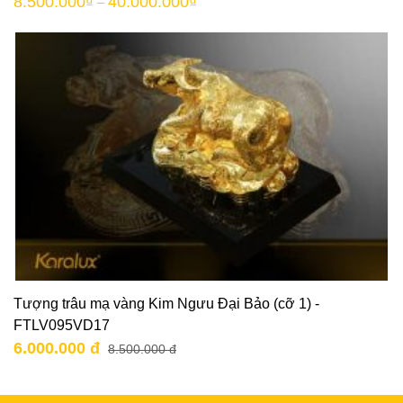
8.500.000
₫
40.000.000
₫
–
Tượng trâu mạ vàng Kim Ngưu Đại Bảo (cỡ 1) -
FTLV095VD17
6.000.000 đ
8.500.000 đ