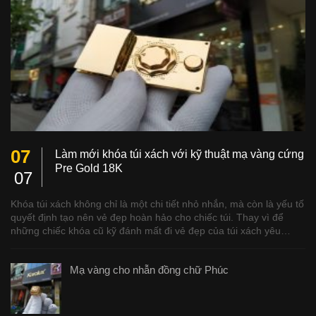
07
Làm mới khóa túi xách với kỹ thuật mạ vàng cứng
Pre Gold 18K
07
Khóa túi xách không chỉ là một chi tiết nhỏ nhắn, mà còn là yếu tố
quyết định tạo nên vẻ đẹp hoàn hảo cho chiếc túi. Thay vì để
những chiếc khóa cũ kỹ đánh mất đi vẻ đẹp của túi xách yêu…
Mạ vàng cho nhẫn đồng chữ Phúc