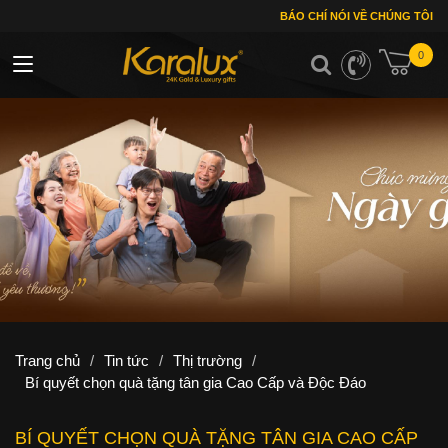
BÁO CHÍ NÓI VỀ CHÚNG TÔI
0
Toggle navigation
Trang chủ
/
Tin tức
/
Thị trường
/
Bí quyết chọn quà tặng tân gia Cao Cấp và Độc Đáo
BÍ QUYẾT CHỌN QUÀ TẶNG TÂN GIA CAO CẤP