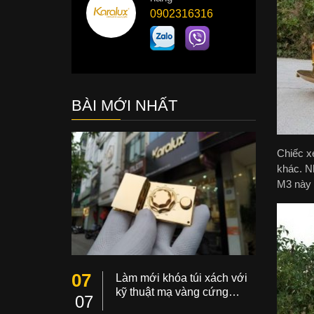
0902316316
BÀI MỚI NHẤT
Chiếc x
khác. N
M3 này 
07
Làm mới khóa túi xách với
kỹ thuật mạ vàng cứng…
07