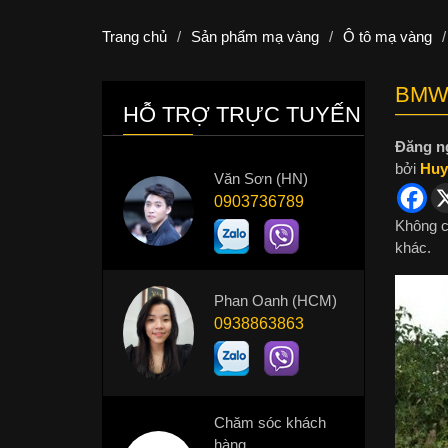
Trang chủ
/
Sản phẩm mạ vàng
/
Ô tô mạ vàng
/
BMW
HỖ TRỢ TRỰC TUYẾN
Đăng n
bởi
Huy
Văn Sơn (HN)
0903736789
Không c
khác.
Phan Oanh (HCM)
0938863863
Chăm sóc khách
hàng