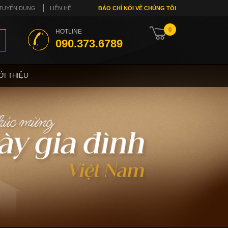
TUYỂN DỤNG
LIÊN HỆ
BÁO CHÍ NÓI VỀ CHÚNG TÔI
0
HOTLINE
090.373.6789
ỚI THIỆU