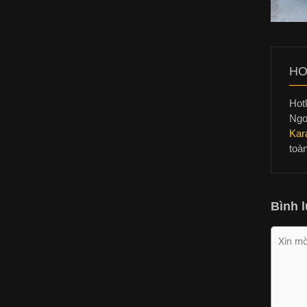
HO
Hotl
Ngo
Kar
toà
Bình l