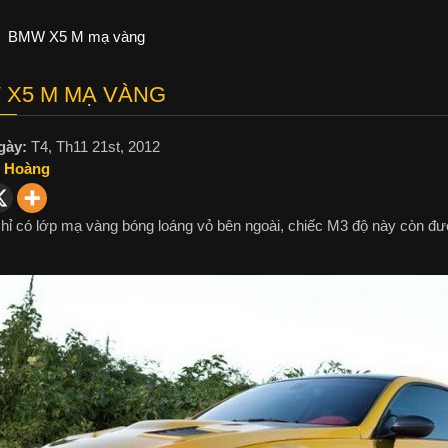
BMW X5 M mạ vàng
 X5 M MẠ VÀNG
gày:
T4, Th11 21st, 2012
 Hoàng
hỉ có lớp mạ vàng bóng loáng vỏ bên ngoài, chiếc M3 độ này còn đư