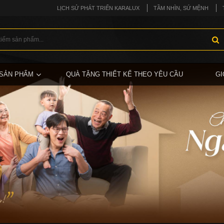
LỊCH SỬ PHÁT TRIỂN KARALUX
TẦM NHÌN, SỨ MỆNH
SẢN PHẨM
QUÀ TẶNG THIẾT KẾ THEO YÊU CẦU
GI