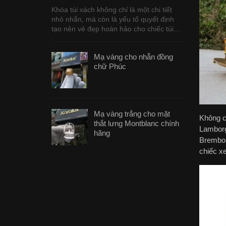
Khóa túi xách không chỉ là một chi tiết
nhỏ nhắn, mà còn là yếu tố quyết định
tạo nên vẻ đẹp hoàn hảo cho chiếc túi…
Mạ vàng cho nhẫn đồng
chữ Phúc
Mạ vàng trắng cho mặt
Không c
thắt lưng Montblanc chính
Lamborg
hãng
Brembo,
chiếc xe