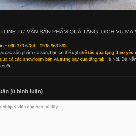
TLINE TƯ VẤN SẢN PHẨM QUÀ TẶNG, DỊCH VỤ MẠ V
ine:
090.373.6789
–
0938.863.863
ài các sản phẩm có sẵn, bạn có thể đặt
chế tác quà tặng theo yêu c
alux có các showroom bán và trưng bày quà tặng tại:
Hà Nội, Đà Nẵn
n quốc.
uận (0 bình luận)