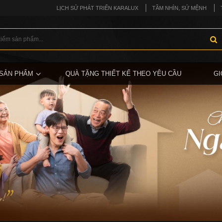
LỊCH SỬ PHÁT TRIỂN KARALUX
TẦM NHÌN, SỨ MỆNH
SẢN PHẨM
QUÀ TẶNG THIẾT KẾ THEO YÊU CẦU
GI