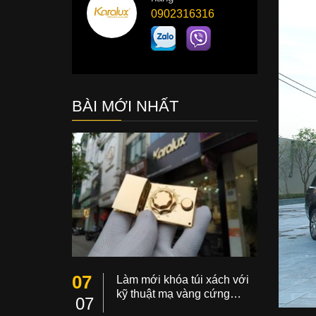
0902316316
BÀI MỚI NHẤT
07
Làm mới khóa túi xách với
kỹ thuật mạ vàng cứng…
07