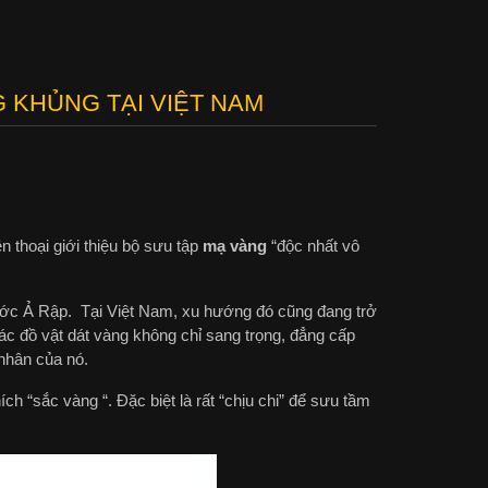
G KHỦNG TẠI VIỆT NAM
n thoại giới thiệu bộ sưu tập
mạ vàng
“độc nhất vô
ước Ả Rập. Tại Việt Nam, xu hướng đó cũng đang trở
c đồ vật dát vàng không chỉ sang trọng, đẳng cấp
nhân của nó.
h “sắc vàng “. Đặc biệt là rất “chịu chi” để sưu tầm