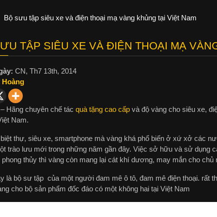
Bộ sưu tập siêu xe và điện thoại mạ vàng khủng tại Việt Nam
ƯU TẬP SIÊU XE VÀ ĐIỆN THOẠI MẠ VÀN
gày:
CN, Th7 13th, 2014
 Hoàng
 – Hãng chuyên chế tác
quà tặng cao cấp
và độ vàng cho siêu xe, điệ
 Việt Nam.
biệt thự, siêu xe, smartphone mà vàng khá phổ biến ở xứ xở các n
ột trào lưu mới trong những năm gần đây. Việc sở hữu và sử dụng cá
 phong thủy thì vàng còn mang lại cát khí dương, may mắn cho chủ 
 là bộ sư tập của một người đam mê ô tô, đam mê điện thoại. rất thíc
àng cho bộ sản phẩm đốc đáo có một không hai tại Việt Nam