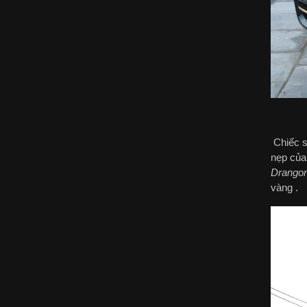
Chiếc s
nẹp của
Drangon
vàng .