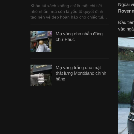
Ngoài v
Khóa túi xách không chỉ là một chi tiết
Rover
m
nhỏ nhắn, mà còn là yếu tố quyết định
tạo nên vẻ đẹp hoàn hảo cho chiếc túi…
Đầu tiê
vào ngà
Mạ vàng cho nhẫn đồng
chữ Phúc
Mạ vàng trắng cho mặt
thắt lưng Montblanc chính
hãng