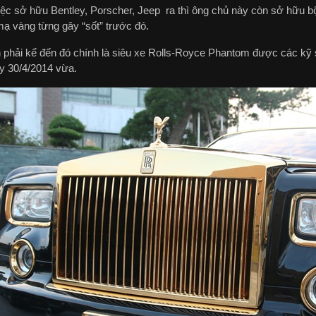
iệc sở hữu Bentley, Porscher, Jeep ra thì ông chủ này còn sở hữu b
ạ vàng từng gây “sốt” trước đó.
n phải kể đến đó chính là siêu xe Rolls-Royce Phantom được các kỹ
y 30/4/2014 vừa.