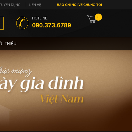
TUYỂN DỤNG
LIÊN HỆ
BÁO CHÍ NÓI VỀ CHÚNG TÔI
0
HOTLINE
090.373.6789
ỚI THIỆU