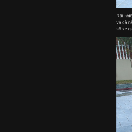
Rất nhi
và cả n
số xe g