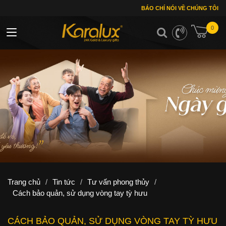
BÁO CHÍ NÓI VỀ CHÚNG TÔI
0
Toggle navigation
Trang chủ
/
Tin tức
/
Tư vấn phong thủy
/
Cách bảo quản, sử dụng vòng tay tỳ hưu
CÁCH BẢO QUẢN, SỬ DỤNG VÒNG TAY TỲ HƯU