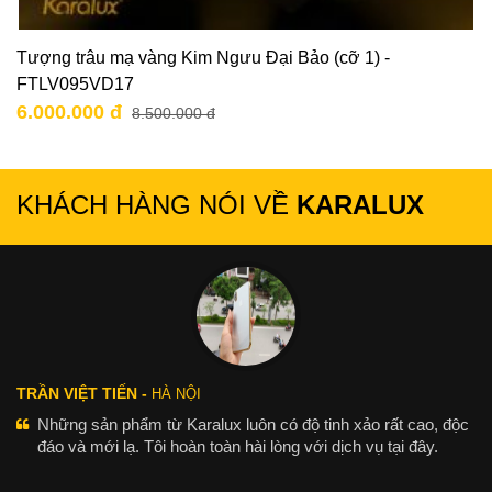
Tượng trâu mạ vàng Kim Ngưu Đại Bảo (cỡ 1) -
FTLV095VD17
6.000.000 đ
8.500.000 đ
KHÁCH HÀNG NÓI VỀ
KARALUX
TRẦN VIỆT TIẾN -
HÀ NỘI
Những sản phẩm từ Karalux luôn có độ tinh xảo rất cao, độc
đáo và mới lạ. Tôi hoàn toàn hài lòng với dịch vụ tại đây.