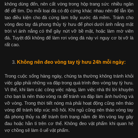
không dùng đến, nên cất vòng trong hộp trang sức nhiều ngăn
để dễ tìm. Do mỗi loại đá có độ cứng khác nhau nên để lẫn lộn
tạo điều kiện cho đá cứng làm trầy xước đá mềm. Tránh cho
vòng đeo tay đá phong thủy tỳ hưu để phơi dưới ánh nắng mặt
trời vì ánh nắng có thể gây nứt vỡ bề mặt, hoặc làm mờ viên
đá. Tuyệt đối không để làm rơi vòng đá này vì nguy cơ bị vỡ là
rất cao.
Không nên đeo vòng tay
tỳ hưu 24h mỗi ngày
:
Trong cuộc sống hàng ngày, chúng ta thường không tránh khỏi
việc gặp phải những va đập trong quá trình đeo vòng tay tỳ hưu.
Vì thế, khi làm các công việc nặng, làm việc nhà thì lời khuyên
cho bạn là nên tháo vòng ra để tránh va đập làm ảnh hưởng và
vỡ vòng. Trong thời tiết nóng mà phải hoạt động cũng nên tháo
vòng để tránh tiếp xúc mồ hôi. Khi ngủ cũng nên tháo vòng tay
đá phong thủy ra để tránh tình trạng nằm đè lên vòng tay gây
đau hoặc hằn tì trên cơ thể. Không đeo vật phẩm khi quan hệ
vợ chồng sẽ làm ô uế vật phẩm.