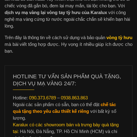
chiếc vòng đã gắn bó, đem lại may mắn, tài lộc cho bạn. Với
dịch vụ mạ vàng lại vòng tay tỳ hưu của Karalux
với công
nghệ mạ vàng cứng từ nước ngoài chắc chắn sẽ khiến bạn hài
lòng.
Trên đây là thông tin về cách sử dụng và bảo quản
vòng tỳ hưu
mà bài viết tổng hợp được. Hy vọng ít nhiều giúp ích được cho
bạn.
HOTLINE TƯ VẤN SẢN PHẨM QUÀ TẶNG,
DỊCH VỤ MẠ VÀNG 24/7:
Hotline:
090.373.6789
–
0938.863.863
Ngoài các sản phẩm có sẵn, bạn có thể đặt
chế tác
quà tặng theo yêu cầu thiết kế riêng
với bất kỳ số
lượng.
Karalux có các showroom bán và trưng bày quà tặng
tại:
Hà Nội, Đà Nẵng, TP. Hồ Chí Minh (HCM) và chi