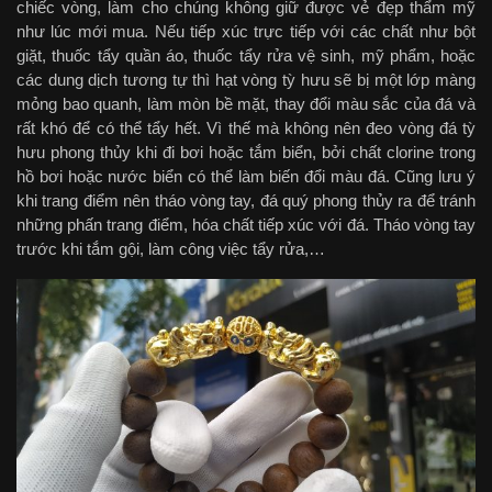
chiếc vòng, làm cho chúng không giữ được vẻ đẹp thẩm mỹ
như lúc mới mua. Nếu tiếp xúc trực tiếp với các chất như bột
giặt, thuốc tẩy quần áo, thuốc tẩy rửa vệ sinh, mỹ phẩm, hoặc
các dung dịch tương tự thì hạt vòng tỳ hưu sẽ bị một lớp màng
mỏng bao quanh, làm mòn bề mặt, thay đổi màu sắc của đá và
rất khó để có thể tẩy hết. Vì thế mà không nên đeo vòng đá tỳ
hưu phong thủy khi đi bơi hoặc tắm biển, bởi chất clorine trong
hồ bơi hoặc nước biển có thể làm biến đổi màu đá. Cũng lưu ý
khi trang điểm nên tháo vòng tay, đá quý phong thủy ra để tránh
những phấn trang điểm, hóa chất tiếp xúc với đá. Tháo vòng tay
trước khi tắm gội, làm công việc tẩy rửa,…