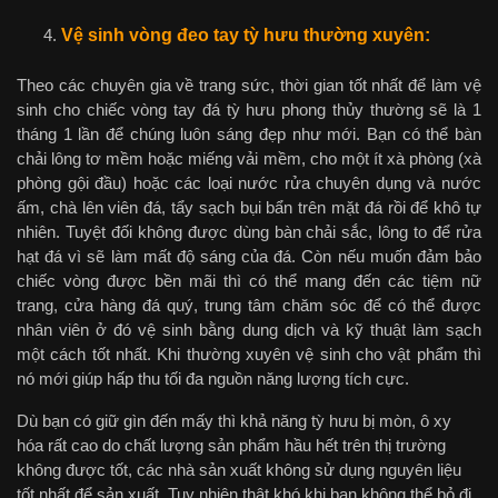
Vệ sinh vòng đeo tay
tỳ hưu thường xuyên
:
Theo các chuyên gia về trang sức, thời gian tốt nhất để làm vệ
sinh cho chiếc vòng tay đá tỳ hưu phong thủy thường sẽ là 1
tháng 1 lần để chúng luôn sáng đẹp như mới. Bạn có thể bàn
chải lông tơ mềm hoặc miếng vải mềm, cho một ít xà phòng (xà
phòng gội đầu) hoặc các loại nước rửa chuyên dụng và nước
ấm, chà lên viên đá, tẩy sạch bụi bẩn trên mặt đá rồi để khô tự
nhiên. Tuyệt đối không được dùng bàn chải sắc, lông to để rửa
hạt đá vì sẽ làm mất độ sáng của đá. Còn nếu muốn đảm bảo
chiếc vòng được bền mãi thì có thể mang đến các tiệm nữ
trang, cửa hàng đá quý, trung tâm chăm sóc để có thể được
nhân viên ở đó vệ sinh bằng dung dịch và kỹ thuật làm sạch
một cách tốt nhất. Khi thường xuyên vệ sinh cho vật phẩm thì
nó mới giúp hấp thu tối đa nguồn năng lượng tích cực.
Dù bạn có giữ gìn đến mấy thì khả năng tỳ hưu bị mòn, ô xy
hóa rất cao do chất lượng sản phẩm hầu hết trên thị trường
không được tốt, các nhà sản xuất không sử dụng nguyên liệu
tốt nhất để sản xuất. Tuy nhiên thật khó khi bạn không thể bỏ đi