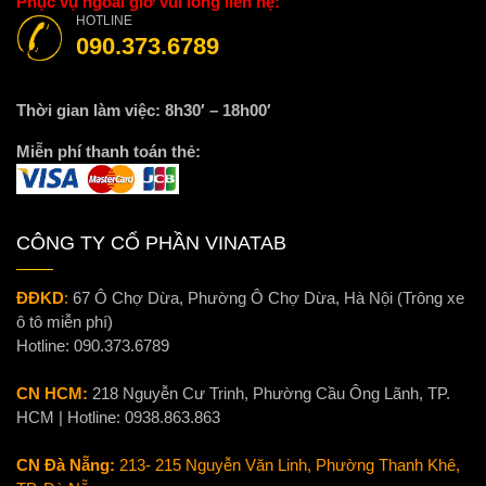
Phục vụ ngoài giờ vui lòng liên hệ:
HOTLINE
090.373.6789
Thời gian làm việc: 8h30′ – 18h00′
Miễn phí thanh toán thẻ:
CÔNG TY CỔ PHẦN VINATAB
ĐĐKD
:
67 Ô Chợ Dừa, Phường Ô Chợ Dừa, Hà Nội (Trông xe
ô tô miễn phí)
Hotline:
090.373.6789
CN HCM:
218 Nguyễn Cư Trinh, Phường Cầu Ông Lãnh, TP.
HCM | Hotline:
0938.863.863
CN Đà Nẵng:
213- 215 Nguyễn Văn Linh, Phường Thanh Khê,