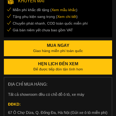
KHUYẾN MÃI
Miễn phí khắc đề tặng (
Xem mẫu khắc
)
Tặng phụ kiện sang trọng (
Xem chi tiết
)
Chuyển phát nhanh, COD toàn quốc miễn phí
Giá bán niêm yết chưa bao gồm VAT
MUA NGAY
Giao hàng miễn phí toàn quốc
HẸN LỊCH ĐẾN XEM
Để được tiếp đón tận tình hơn
ĐỊA CHỈ MUA HÀNG:
Tất cả showroom đều có chỗ đỗ ô tô, xe máy
ĐĐKD:
67 Ô Chợ Dừa, Q. Đống Đa, Hà Nội (Gửi xe ô tô miễn phí)