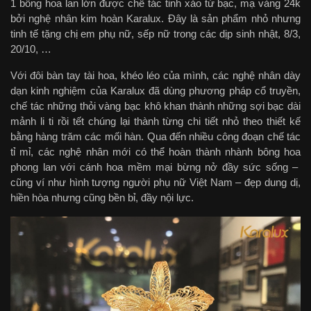
1 bông hoa lan lớn được chế tác tinh xảo từ bạc, mạ vàng 24k
bởi nghệ nhân kim hoàn Karalux. Đây là sản phẩm nhỏ nhưng
tinh tế tặng chị em phụ nữ, sếp nữ trong các dịp sinh nhật, 8/3,
20/10, …
Với đôi bàn tay tài hoa, khéo léo của mình, các nghệ nhân dày
dạn kinh nghiệm của Karalux đã dùng phương pháp cổ truyền,
chế tác những thỏi vàng bạc khô khan thành những sợi bạc dài
mảnh li ti rồi tết chúng lại thành từng chi tiết nhỏ theo thiết kế
bằng hàng trăm các mối hàn. Qua đến nhiều công đoạn chế tác
tỉ mỉ, các nghệ nhân mới có thể hoàn thành nhành bông hoa
phong lan với cánh hoa mềm mại bừng nở đầy sức sống –
cũng ví như hình tượng người phụ nữ Việt Nam – đẹp dung dị,
hiền hòa nhưng cũng bền bỉ, đầy nội lực.