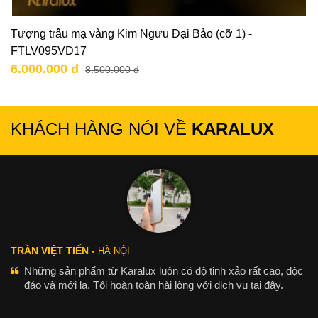
Tượng trâu mạ vàng Kim Ngưu Đại Bảo (cỡ 1) -
FTLV095VD17
6.000.000 đ
8.500.000 đ
KHÁCH HÀNG NÓI VỀ
KARALUX
TRẦN VIỆT TIẾN -
HÀ NỘI
Những sản phẩm từ Karalux luôn có độ tinh xảo rất cao, độc
đáo và mới lạ. Tôi hoàn toàn hài lòng với dịch vụ tại đây.