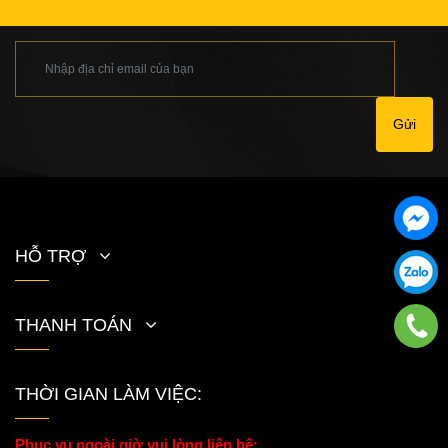
Gửi
HỖ TRỢ
THANH TOÁN
THỜI GIAN LÀM VIỆC:
Phục vụ ngoài giờ vui lòng liên hệ: