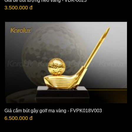
Giá để bút tượng heo vàng - VDK-0023
3.500.000 đ
Giá cắm bút gậy golf mạ vàng - FVPK018V003
6.500.000 đ