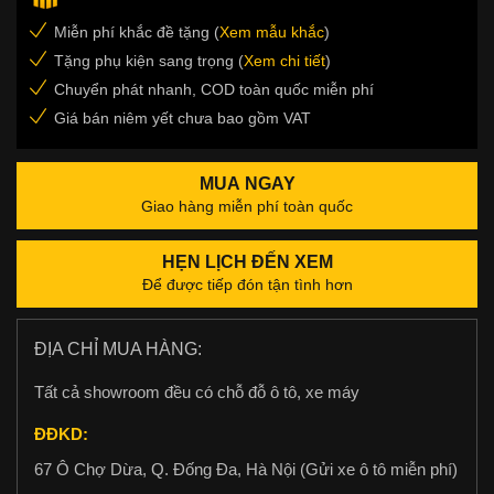
Miễn phí khắc đề tặng (
Xem mẫu khắc
)
Tặng phụ kiện sang trọng (
Xem chi tiết
)
Chuyển phát nhanh, COD toàn quốc miễn phí
Giá bán niêm yết chưa bao gồm VAT
MUA NGAY
Giao hàng miễn phí toàn quốc
HẸN LỊCH ĐẾN XEM
Để được tiếp đón tận tình hơn
ĐỊA CHỈ MUA HÀNG:
Tất cả showroom đều có chỗ đỗ ô tô, xe máy
ĐĐKD:
67 Ô Chợ Dừa, Q. Đống Đa, Hà Nội (Gửi xe ô tô miễn phí)