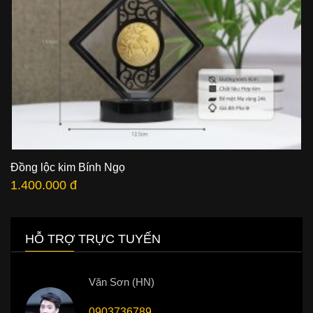
Đồng lộc kim Bính Ngọ
1.400.000 đ
HỖ TRỢ TRỰC TUYẾN
Văn Sơn (HN)
0903736789