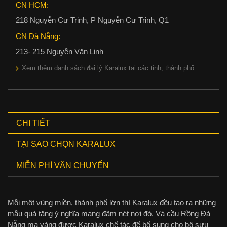
CN HCM:
218 Nguyễn Cư Trinh, P Nguyễn Cư Trinh, Q1
CN Đà Nẵng:
213- 215 Nguyễn Văn Linh
Xem thêm danh sách đại lý Karalux tại các tỉnh, thành phố
CHI TIẾT
TẠI SAO CHỌN KARALUX
MIỄN PHÍ VẬN CHUYỂN
Mỗi một vùng miền, thành phố lớn thì Karalux đều tạo ra những
mẫu quà tặng ý nghĩa mang đậm nét nơi đó. Và cầu Rồng Đà
Nẵng mạ vàng được Karalux chế tác để bổ sung cho bộ sưu