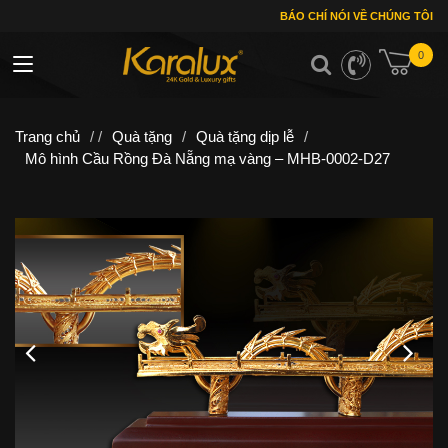
BÁO CHÍ NÓI VỀ CHÚNG TÔI
0
Toggle navigation
Trang chủ
/ /
Quà tặng
/
Quà tặng dịp lễ
/
Mô hình Cầu Rồng Đà Nẵng mạ vàng – MHB-0002-D27