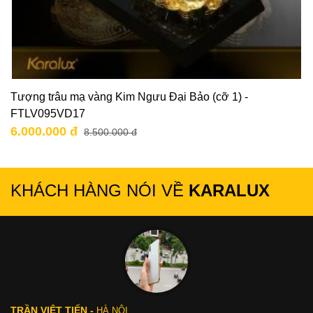
Tượng trâu mạ vàng Kim Ngưu Đại Bảo (cỡ 1) -
FTLV095VD17
6.000.000 đ
8.500.000 đ
KHÁCH HÀNG NÓI VỀ
KARALUX
TRẦN VIỆT TIẾN -
HÀ NỘI