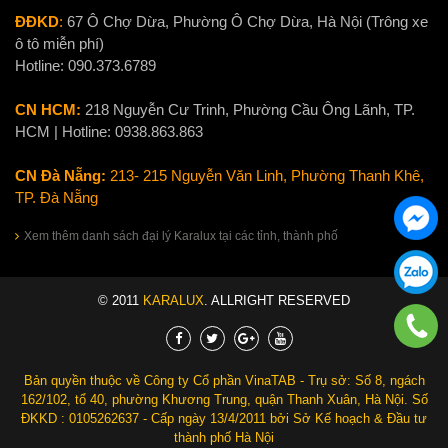
ĐĐKD
:
67 Ô Chợ Dừa, Phường Ô Chợ Dừa, Hà Nội (Trông xe
ô tô miễn phí)
Hotline:
090.373.6789
CN HCM:
218 Nguyễn Cư Trinh, Phường Cầu Ông Lãnh, TP.
HCM | Hotline:
0938.863.863
CN Đà Nẵng:
213- 215 Nguyễn Văn Linh, Phường Thanh Khê,
TP. Đà Nẵng
Xem thêm danh sách đại lý Karalux tại các tỉnh, thành phố
© 2011
KARALUX
. ALLRIGHT RESERVED
Bản quyền thuộc về Công ty Cổ phần VinaTAB - Trụ sở: Số 8, ngách
162/102, tổ 40, phường Khương Trung, quận Thanh Xuân, Hà Nội. Số
ĐKKD : 0105262637 - Cấp ngày 13/4/2011 bởi Sở Kế hoạch & Đầu tư
thành phố Hà Nội