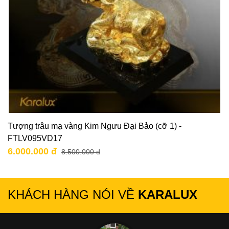
Tượng trâu mạ vàng Kim Ngưu Đại Bảo (cỡ 1) -
FTLV095VD17
6.000.000 đ
8.500.000 đ
KHÁCH HÀNG NÓI VỀ
KARALUX