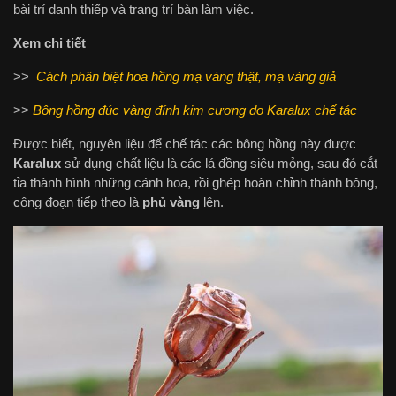
bài trí danh thiếp và trang trí bàn làm việc.
Xem chi tiết
>>
Cách phân biệt hoa hồng mạ vàng thật, mạ vàng giả
>>
Bông hồng đúc vàng đính kim cương do Karalux chế tác
Được biết, nguyên liệu để chế tác các bông hồng này được
Karalux
sử dụng chất liệu là các lá đồng siêu mỏng, sau đó cắt
tỉa thành hình những cánh hoa, rồi ghép hoàn chỉnh thành bông,
công đoạn tiếp theo là
phủ vàng
lên.