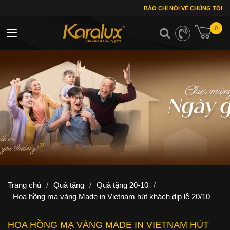
BÁO CHÍ NÓI VỀ CHÚNG TÔI
0
Toggle navigation
Trang chủ
/
Quà tặng
/
Quà tặng 20-10
/
Hoa hồng mạ vàng Made in Vietnam hút khách dịp lễ 20/10
HOA HỒNG MẠ VÀNG MADE IN VIETNAM HÚT