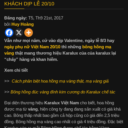
KHÁCH DỊP LỄ 20/10
Đăng ngày:
T5, Th9 21st, 2017
bởi
Huy Hoàng
Vẫn như mọi năm, cứ vào dịp Valentine, ngày lễ 8/3 hay
ngày phụ nữ Việt Nam 20/10
thì những
bông hồng mạ
vàng
thật mang thương hiệu Karalux của của karalux lại
“cháy” hàng và khan hiếm.
Xem chi tiết
>>
Cách phân biệt hoa hồng mạ vàng thật, mạ vàng giả
>>
Bông hồng đúc vàng đính kim cương do Karalux chế tác
Đại diện thương hiệu
Karalux Việt Nam
cho biết, hoa hồng
được mạ từ
vàng
, hiện công ty đang đang sản xuất có giá khá
cao. Bông thấp nhất bao gồm cả hộp cũng có giá đến 2,5 triệu
đồng. Bông hồng mạ vàng cao nhất có giá 4 triệu đồng. Đặc biệt
Karalux còn ra mắt Bông Hồng được chế tác bằng Vàng