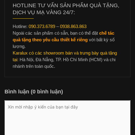
HOTLINE TƯ VẤN SẢN PHẨM QUÀ TẶNG,
DỊCH VỤ MẠ VÀNG 24/7:
Hotline:
090.373.6789
–
0938.863.863
Ngoài các sản phẩm có sẵn, bạn có thể đặt
chế tác
quà tặng theo yêu cầu thiết kế riêng
với bất kỳ số
lượng.
Karalux có các showroom bán và trưng bày quà tặng
tại:
Hà Nội, Đà Nẵng, TP. Hồ Chí Minh (HCM) và chi
nhánh trên toàn quốc.
Bình luận (0 bình luận)