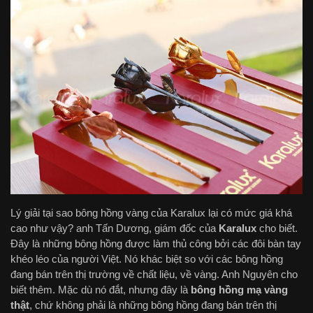
Lý giải tại sao bông hồng vàng của Karalux lại có mức giá khá
cao như vậy? anh Tấn Dương, giám đốc của
Karalux
cho biết.
Đây là những bông hồng được làm thủ công bởi các đôi bàn tay
khéo léo của người Việt. Nó khác biệt so với các bông hồng
đang bán trên thị trường về chất liệu, về vàng. Anh Nguyên cho
biết thêm. Mặc dù nó đắt, nhưng đây là
bông hồng mạ vàng
thật
, chứ không phải là những bông hồng đang bán trên thị