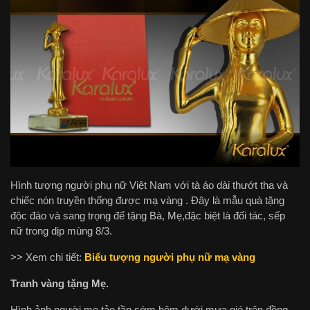
Hình tượng người phụ nữ Việt Nam với tà áo dài thướt tha và
chiếc nón truyền thống được mạ vàng . Đây là mẫu quà tặng
độc đáo và sang trọng để tặng Bà, Mẹ,đặc biệt là đối tác, sếp
nữ trong dịp mùng 8/3.
>> Xem chi tiết:
Biểu tượng người phụ nữ mạ vàng
Tranh vàng tặng Mẹ.
Hình ảnh người mẹ tảo tần sớm hôm dưới mưa gió trên đồng