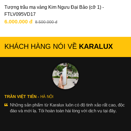
Tượng trâu mạ vàng Kim Ngưu Đại Bảo (cỡ 1) -
FTLV095VD17
6.000.000 đ
8.500.000 đ
KHÁCH HÀNG NÓI VỀ
KARALUX
TRẦN VIỆT TIẾN -
HÀ NỘI
Những sản phẩm từ Karalux luôn có độ tinh xảo rất cao, độc
đáo và mới lạ. Tôi hoàn toàn hài lòng với dịch vụ tại đây.