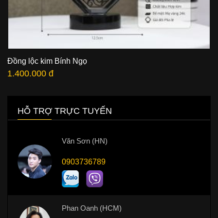
Đồng lộc kim Bính Ngọ
1.400.000 đ
HỖ TRỢ TRỰC TUYẾN
Văn Sơn (HN)
0903736789
Phan Oanh (HCM)