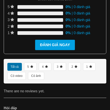
0%
| 0 đánh giá
5
0%
| 0 đánh giá
4
0%
| 0 đánh giá
3
0%
| 0 đánh giá
2
0%
| 0 đánh giá
1
ĐÁNH GIÁ NGAY
Tất cả
5
4
3
2
1
Có video
Có ảnh
There are no reviews yet.
Hỏi đáp