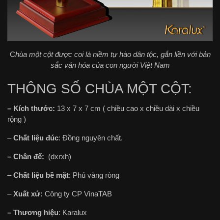
C
hùa một cột được coi là niềm tự hào dân tộc, gắn liền với bản
sắc văn hóa của con người Việt Nam
THÔNG SỐ CHÙA MỘT CỘT:
– Kích thước:
13 x 7 x 7 cm ( chiều cao x chiều dài x chiều
rộng )
–
Chất liệu đúc
: Đồng nguyên chất.
– Chân đế:
(dxrxh)
–
Chất liệu bề mặt
: Phủ vàng ròng
–
Xuất xứ:
Công ty CP VinaTAB
– Thương hiệu
: Karalux