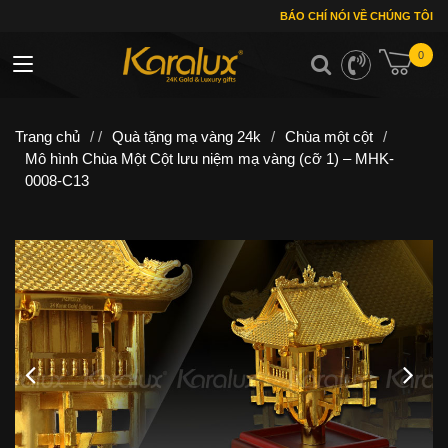
BÁO CHÍ NÓI VỀ CHÚNG TÔI
0
Toggle navigation
Trang chủ
/ /
Quà tặng mạ vàng 24k
/
Chùa một cột
/
Mô hình Chùa Một Cột lưu niệm mạ vàng (cỡ 1) – MHK-
0008-C13