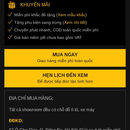
KHUYẾN MÃI
Miễn phí khắc đề tặng (
Xem mẫu khắc
)
Tặng phụ kiện sang trọng (
Xem chi tiết
)
Chuyển phát nhanh, COD toàn quốc miễn phí
Giá bán niêm yết chưa bao gồm VAT
MUA NGAY
Giao hàng miễn phí toàn quốc
HẸN LỊCH ĐẾN XEM
Để được tiếp đón tận tình hơn
ĐỊA CHỈ MUA HÀNG:
Tất cả showroom đều có chỗ đỗ ô tô, xe máy
ĐĐKD:
67 Ô Chợ Dừa, Q. Đống Đa, Hà Nội (Gửi xe ô tô miễn phí)