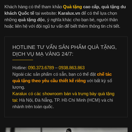
Khách hàng có thể tham khảo
Quà tặng
cao cấp, quà tặng du
khách Quốc tế
tại website:
Karalux.vn
để có thể lựa chọn
những
quà tặng độc
, ý nghĩa khác cho bạn bè, người thân
hoặc liên hệ với đội ngũ tư vấn để biết thêm thông tin chi tiết.
HOTLINE TƯ VẤN SẢN PHẨM QUÀ TẶNG,
DỊCH VỤ MẠ VÀNG 24/7:
Hotline:
090.373.6789
–
0938.863.863
Ngoài các sản phẩm có sẵn, bạn có thể đặt
chế tác
quà tặng theo yêu cầu thiết kế riêng
với bất kỳ số
lượng.
Karalux có các showroom bán và trưng bày quà tặng
tại:
Hà Nội, Đà Nẵng, TP. Hồ Chí Minh (HCM) và chi
nhánh trên toàn quốc.