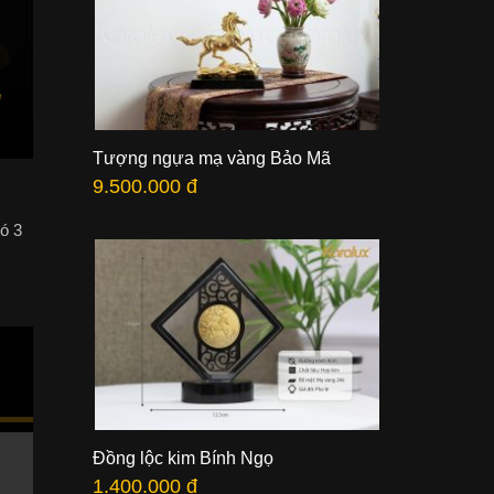
Tượng ngựa mạ vàng Bảo Mã
9.500.000 đ
ó 3
Đồng lộc kim Bính Ngọ
1.400.000 đ