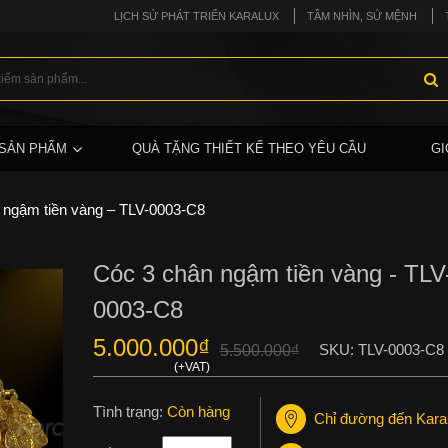
LỊCH SỬ PHÁT TRIỂN KARALUX
TẦM NHÌN, SỨ MỆNH
SẢN PHẨM
QUÀ TẶNG THIẾT KẾ THEO YÊU CẦU
GI
 ngậm tiền vàng – TLV-0003-C8
Cóc 3 chân ngậm tiền vàng - TLV
0003-C8
5.000.000
₫
SKU:
TLV-0003-C8
5.500.000
₫
Tình trạng:
Còn hàng
Chỉ đường đến Kara