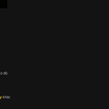
có độ
y
khác