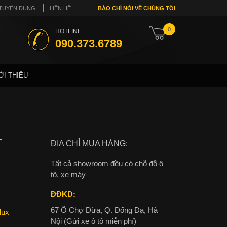
TUYỂN DỤNG
LIÊN HỆ
BÁO CHÍ NÓI VỀ CHÚNG TÔI
0
HOTLINE
090.373.6789
ỚI THIỆU
-
ĐỊA CHỈ MUA HÀNG:
Tất cả showroom đều có chỗ đỗ ô
tô, xe máy
ĐĐKD:
67 Ô Chợ Dừa, Q. Đống Đa, Hà
lux
Nội (Gửi xe ô tô miễn phí)