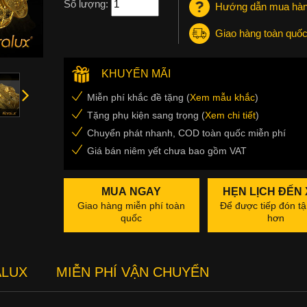
Số lượng:
Hướng dẫn mua hà
Giao hàng toàn quố
KHUYẾN MÃI
Miễn phí khắc đề tặng (
Xem mẫu khắc
)
Tặng phụ kiện sang trọng (
Xem chi tiết
)
Chuyển phát nhanh, COD toàn quốc miễn phí
Giá bán niêm yết chưa bao gồm VAT
MUA NGAY
HẸN LỊCH ĐẾN
Giao hàng miễn phí toàn
Để được tiếp đón tậ
quốc
hơn
ALUX
MIỄN PHÍ VẬN CHUYỂN