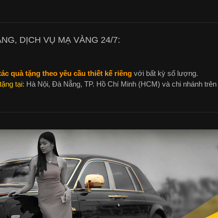
NG, DỊCH VỤ MẠ VÀNG 24/7:
tác quà tặng theo yêu cầu thiết kế riêng
với bất kỳ số lượng.
ặng tại:
Hà Nội, Đà Nẵng, TP. Hồ Chí Minh (HCM) và chi nhánh trên