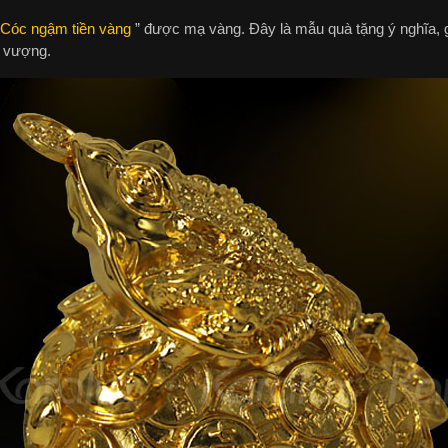
Cóc ngậm tiền vàng
” được mạ vàng. Đây là mẫu quà tặng ý nghĩa, gi
i vượng.