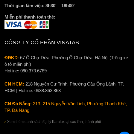
Thời gian làm việc: 8h30′ – 18h00′
Miễn phí thanh toán thẻ:
CÔNG TY CỔ PHẦN VINATAB
ĐĐKD
:
67 Ô Chợ Dừa, Phường Ô Chợ Dừa, Hà Nội (Trông xe
ô tô miễn phí)
Hotline:
090.373.6789
CN HCM:
218 Nguyễn Cư Trinh, Phường Cầu Ông Lãnh, TP.
HCM | Hotline:
0938.863.863
CN Đà Nẵng:
213- 215 Nguyễn Văn Linh, Phường Thanh Khê,
TP. Đà Nẵng
Xem thêm danh sách đại lý Karalux tại các tỉnh, thành phố