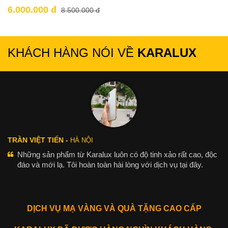
6.000.000 đ
8.500.000 đ
KHÁCH HÀNG NÓI VỀ
KARALUX
TRẦN VIỆT TIẾN -
HÀ NỘI
Những sản phẩm từ Karalux luôn có độ tinh xảo rất cao, độc
đáo và mới lạ. Tôi hoàn toàn hài lòng với dịch vụ tại đây.
DỊCH VỤ MẠ VÀNG VÀ QUÀ TẶNG CAO CẤP