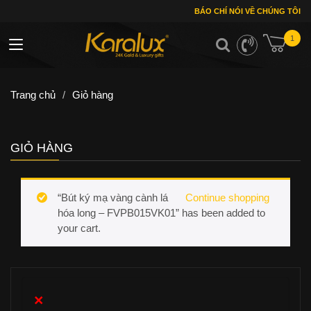
BÁO CHÍ NÓI VỀ CHÚNG TÔI
1
Toggle navigation
Trang chủ
/
Giỏ hàng
GIỎ HÀNG
“Bút ký mạ vàng cành lá
Continue shopping
hóa long – FVPB015VK01” has been added to
your cart.
×