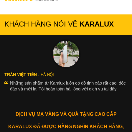
KHÁCH HÀNG NÓI VỀ
KARALUX
TRẦN VIỆT TIẾN -
HÀ NỘI
Những sản phẩm từ Karalux luôn có độ tinh xảo rất cao, độc
đáo và mới lạ. Tôi hoàn toàn hài lòng với dịch vụ tại đây.
DỊCH VỤ MẠ VÀNG VÀ QUÀ TẶNG CAO CẤP
KARALUX ĐÃ ĐƯỢC HÀNG NGHÌN KHÁCH HÀNG,