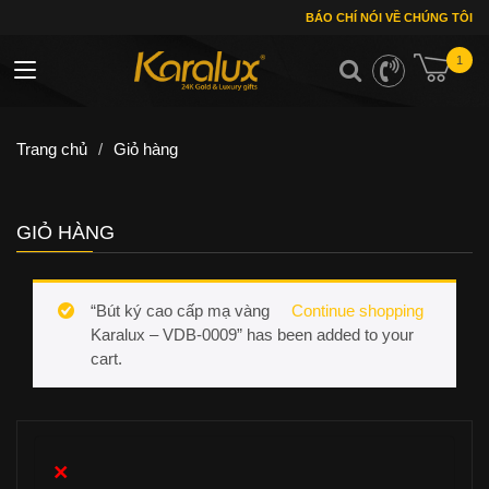
BÁO CHÍ NÓI VỀ CHÚNG TÔI
1
Toggle navigation
Trang chủ
/
Giỏ hàng
GIỎ HÀNG
“Bút ký cao cấp mạ vàng
Continue shopping
Karalux – VDB-0009” has been added to your
cart.
×