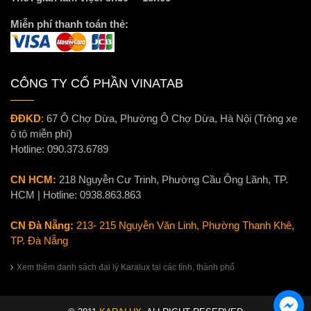
Miễn phí thanh toán thẻ:
CÔNG TY CỔ PHẦN VINATAB
ĐĐKD
:
67 Ô Chợ Dừa, Phường Ô Chợ Dừa, Hà Nội (Trông xe
ô tô miễn phí)
Hotline:
090.373.6789
CN HCM:
218 Nguyễn Cư Trinh, Phường Cầu Ông Lãnh, TP.
HCM | Hotline:
0938.863.863
CN Đà Nẵng:
213- 215 Nguyễn Văn Linh, Phường Thanh Khê,
TP. Đà Nẵng
Xem thêm danh sách đại lý Karalux tại các tỉnh, thành phố