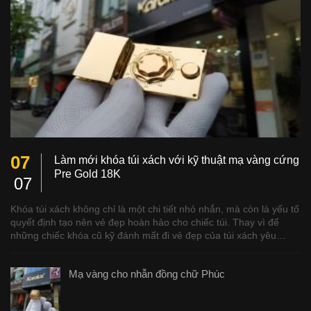
07
Làm mới khóa túi xách với kỹ thuật mạ vàng cứng
Pre Gold 18K
07
Khóa túi xách không chỉ là một chi tiết nhỏ nhắn, mà còn là yếu tố
quyết định tạo nên vẻ đẹp hoàn hảo cho chiếc túi. Thay vì để
những chiếc khóa cũ kỹ đánh mất đi vẻ đẹp của túi xách yêu…
Mạ vàng cho nhẫn đồng chữ Phúc