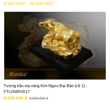
8.500.000
₫
40.000.000
₫
–
Tượng trâu mạ vàng Kim Ngưu Đại Bảo (cỡ 1) -
FTLV095VD17
6.000.000 đ
8.500.000 đ