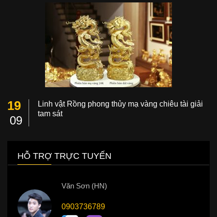
19
Linh vật Rồng phong thủy mạ vàng chiêu tài giải
tam sát
09
HỖ TRỢ TRỰC TUYẾN
Văn Sơn (HN)
0903736789