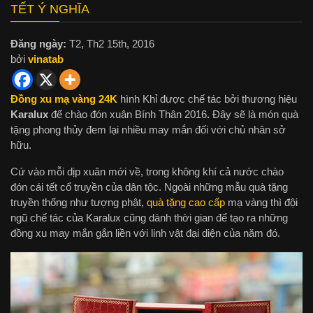
TẾT Ý NGHĨA
Đăng ngày:
T2, Th2 15th, 2016
bởi
vinatab
Đồng xu mạ vàng 24K
hình Khỉ được chế tác bởi thương hiệu
Karalux
để chào đón xuân Bính Thân 2016
.
Đây sẽ là món quà
tặng phong thủy đem lại nhiều may mắn đối với chủ nhân sở
hữu.
Cứ vào mỗi dịp xuân mới về, trong không khí cả nước chào
đón cái tết cổ truyền của dân tộc. Ngoài những mẫu quà tặng
truyền thống như tượng phật,
quà tặng cao cấp
mạ vàng thì đội
ngũ chế tác của Karalux cũng dành thời gian để tạo ra những
đồng xu may mắn gắn liền với linh vật đại diện của năm đó.