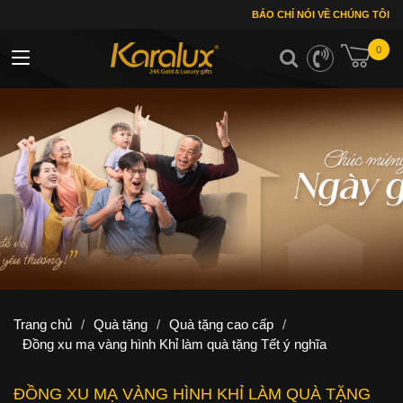
BÁO CHÍ NÓI VỀ CHÚNG TÔI
0
Toggle navigation
Trang chủ
/
Quà tặng
/
Quà tặng cao cấp
/
Đồng xu mạ vàng hình Khỉ làm quà tặng Tết ý nghĩa
ĐỒNG XU MẠ VÀNG HÌNH KHỈ LÀM QUÀ TẶNG