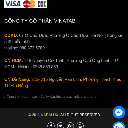
CÔNG TY CỔ PHẦN VINATAB
ĐĐKD
:
67 Ô Chợ Dừa, Phường Ô Chợ Dừa, Hà Nội (Trông xe
ô tô miễn phí)
Hotline:
090.373.6789
CN HCM:
218 Nguyễn Cư Trinh, Phường Cầu Ông Lãnh, TP.
HCM | Hotline:
0938.863.863
CN Đà Nẵng:
213- 215 Nguyễn Văn Linh, Phường Thanh Khê,
TP. Đà Nẵng
Xem thêm danh sách đại lý Karalux tại các tỉnh, thành phố
© 2011
KARALUX
. ALLRIGHT RESERVED