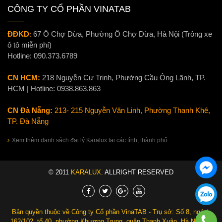
CÔNG TY CỔ PHẦN VINATAB
ĐĐKD
:
67 Ô Chợ Dừa, Phường Ô Chợ Dừa, Hà Nội (Trông xe
ô tô miễn phí)
Hotline:
090.373.6789
CN HCM:
218 Nguyễn Cư Trinh, Phường Cầu Ông Lãnh, TP.
HCM | Hotline:
0938.863.863
CN Đà Nẵng:
213- 215 Nguyễn Văn Linh, Phường Thanh Khê,
TP. Đà Nẵng
Xem thêm danh sách đại lý Karalux tại các tỉnh, thành phố
© 2011
KARALUX
. ALLRIGHT RESERVED
Bản quyền thuộc về Công ty Cổ phần VinaTAB - Trụ sở: Số 8, ngách
162/102, tổ 40, phường Khương Trung, quận Thanh Xuân, Hà Nội. Số