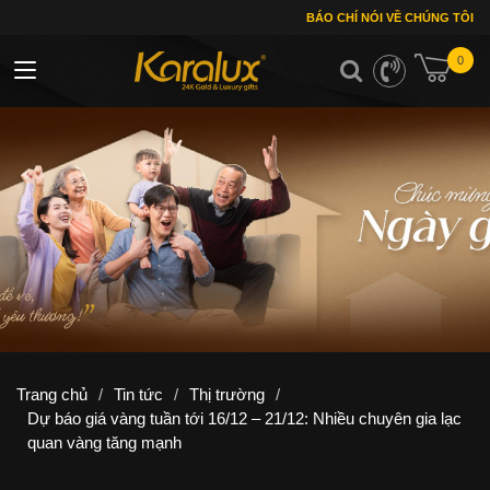
BÁO CHÍ NÓI VỀ CHÚNG TÔI
0
Toggle navigation
Trang chủ
/
Tin tức
/
Thị trường
/
Dự báo giá vàng tuần tới 16/12 – 21/12: Nhiều chuyên gia lạc
quan vàng tăng mạnh