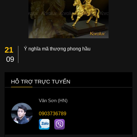
21
Ý nghĩa mã thượng phong hầu
09
HỖ TRỢ TRỰC TUYẾN
Văn Sơn (HN)
0903736789