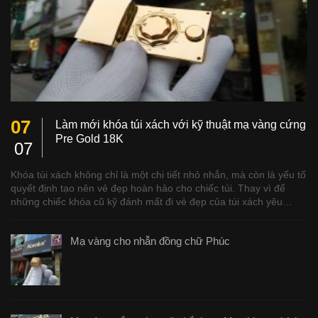
07
Làm mới khóa túi xách với kỹ thuật mạ vàng cứng
Pre Gold 18K
07
Khóa túi xách không chỉ là một chi tiết nhỏ nhắn, mà còn là yếu tố
quyết định tạo nên vẻ đẹp hoàn hảo cho chiếc túi. Thay vì để
những chiếc khóa cũ kỹ đánh mất đi vẻ đẹp của túi xách yêu…
Mạ vàng cho nhẫn đồng chữ Phúc