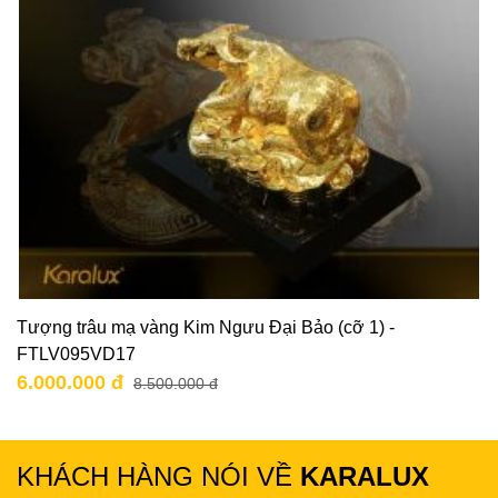
Tượng trâu mạ vàng Kim Ngưu Đại Bảo (cỡ 1) -
FTLV095VD17
6.000.000 đ
8.500.000 đ
KHÁCH HÀNG NÓI VỀ
KARALUX