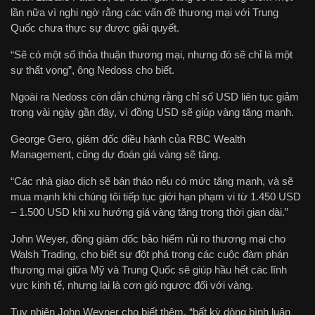
lần nữa vì nghi ngờ rằng các vấn đề thương mại với Trung
Quốc chưa thực sự được giải quyết.
“Sẽ có một số thỏa thuận thương mại, nhưng đó sẽ chỉ là một
sự thất vọng”, ông Nedoss cho biết.
Ngoài ra Nedoss còn dẫn chứng rằng chỉ số USD liên tục giảm
trong vài ngày gần đây, vì đồng USD sẽ giúp vàng tăng mạnh.
George Gero, giám đốc điều hành của RBC Wealth
Management, cũng dự đoán giá vàng sẽ tăng.
“Các nhà giao dịch sẽ bán tháo nếu có mức tăng mạnh, và sẽ
mua mạnh khi chúng tôi tiếp tục giới hạn phạm vi từ 1.450 USD
– 1.500 USD khi xu hướng giá vàng tăng trong thời gian dài.”
John Weyer, đồng giám đốc bảo hiểm rủi ro thương mại cho
Walsh Trading, cho biết sự đột phá trong các cuộc đàm phán
thương mại giữa Mỹ và Trung Quốc sẽ giúp hầu hết các lĩnh
vực kinh tế, nhưng lại là cơn gió ngược đối với vàng.
Tuy nhiên John Weyner cho biết thêm, “bất kỳ dòng bình luận