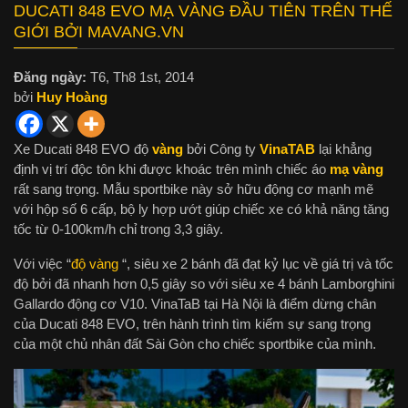
DUCATI 848 EVO MẠ VÀNG ĐẦU TIÊN TRÊN THẾ
GIỚI BỞI MAVANG.VN
Đăng ngày:
T6, Th8 1st, 2014
bởi
Huy Hoàng
Xe Ducati 848 EVO độ
vàng
bởi Công ty
VinaTAB
lại khẳng
định vị trí độc tôn khi được khoác trên mình chiếc áo
mạ vàng
rất sang trọng. Mẫu sportbike này sở hữu động cơ mạnh mẽ
với hộp số 6 cấp, bộ ly hợp ướt giúp chiếc xe có khả năng tăng
tốc từ 0-100km/h chỉ trong 3,3 giây.
Với việc “
độ vàng
“, siêu xe 2 bánh đã đạt kỷ lục về giá trị và tốc
độ bởi đã nhanh hơn 0,5 giây so với siêu xe 4 bánh Lamborghini
Gallardo động cơ V10. VinaTaB tại Hà Nội là điểm dừng chân
của Ducati 848 EVO, trên hành trình tìm kiếm sự sang trọng
của một chủ nhân đất Sài Gòn cho chiếc sportbike của mình.