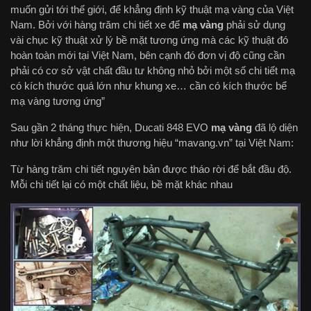
muốn gửi tới thế giới, để khẳng định kỹ thuật mạ vàng của Việt
Nam. Bởi với hàng trăm chi tiết xe để
mạ vàng
phải sử dụng
vài chục kỹ thuật xử lý bề mặt tương ứng mà các kỹ thuật đó
hoàn toàn mới tại Việt Nam, bên cạnh đó đơn vị độ cũng cần
phải có cơ sở vật chất đầu tư không nhỏ bởi một số chi tiết mạ
có kích thước quá lớn như khung xe… cần có kích thước bể
mạ vàng tương ứng”
Sau gần 2 tháng thực hiện, Ducati 848 EVO
mạ vàng
đã lộ diện
như lời khẳng định một thương hiệu “mavang.vn” tại Việt Nam:
Từ hàng trăm chi tiết nguyên bản được tháo rời để bắt đầu độ.
Mỗi chi tiết lại có một chất liệu, bề mặt khác nhau