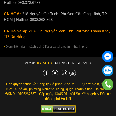
Hotline:
090.373.6789
CN HCM:
218 Nguyễn Cư Trinh, Phường Cầu Ông Lãnh, TP.
HCM | Hotline:
0938.863.863
CN Đà Nẵng:
213- 215 Nguyễn Văn Linh, Phường Thanh Khê,
TP. Đà Nẵng
Xem thêm danh sách đại lý Karalux tại các tỉnh, thành phố
© 2011
KARALUX
. ALLRIGHT RESERVED
Bản quyền thuộc về Công ty Cổ phần VinaTAB - Trụ sở: Số 8, ngách
162/102, tổ 40, phường Khương Trung, quận Thanh Xuân, Hà Nội. Số
ĐKKD : 0105262637 - Cấp ngày 13/4/2011 bởi Sở Kế hoạch & Đầu tư
thành phố Hà Nội