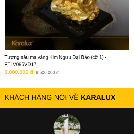
Tượng trâu mạ vàng Kim Ngưu Đại Bảo (cỡ 1) -
FTLV095VD17
6.000.000 đ
8.500.000 đ
KHÁCH HÀNG NÓI VỀ
KARALUX