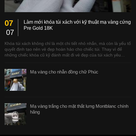
07
Làm mới khóa túi xách với kỹ thuật mạ vàng cứng
Pre Gold 18K
07
Khóa túi xách không chỉ là một chi tiết nhỏ nhắn, mà còn là yếu tố
quyết định tạo nên vẻ đẹp hoàn hảo cho chiếc túi. Thay vì để
những chiếc khóa cũ kỹ đánh mất đi vẻ đẹp của túi xách yêu…
Mạ vàng cho nhẫn đồng chữ Phúc
Mạ vàng trắng cho mặt thắt lưng Montblanc chính
hãng