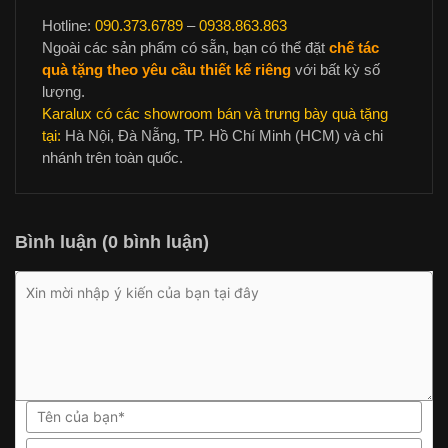
Hotline:
090.373.6789
–
0938.863.863
Ngoài các sản phẩm có sẵn, bạn có thể đặt
chế tác
quà tặng theo yêu cầu thiết kế riêng
với bất kỳ số
lượng.
Karalux có các showroom bán và trưng bày quà tặng
tại:
Hà Nội, Đà Nẵng, TP. Hồ Chí Minh (HCM) và chi
nhánh trên toàn quốc.
Bình luận (0 bình luận)