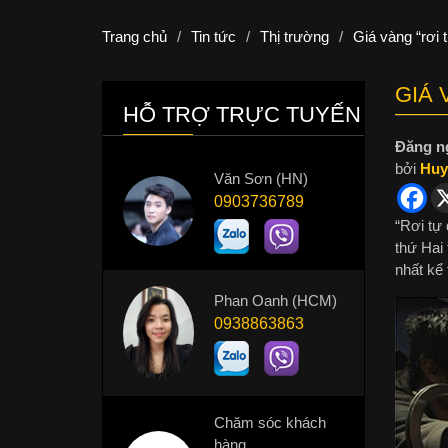
Trang chủ
/
Tin tức
/
Thị trường
/
Giá vàng “rơi 
GIÁ 
HỖ TRỢ TRỰC TUYẾN
Đăng n
bởi
Huy
Văn Sơn (HN)
0903736789
“Rơi tự 
thứ Hai
nhất kể
Phan Oanh (HCM)
0938863863
Chăm sóc khách
hàng