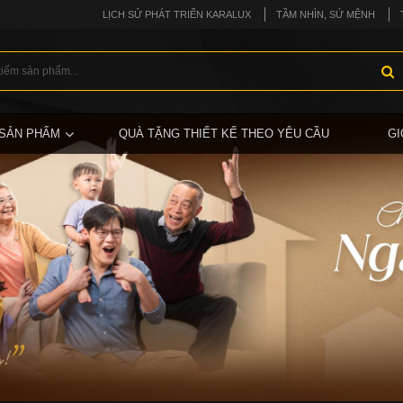
LỊCH SỬ PHÁT TRIỂN KARALUX
TẦM NHÌN, SỨ MỆNH
SẢN PHẨM
QUÀ TẶNG THIẾT KẾ THEO YÊU CẦU
GI