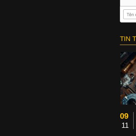
TIN 
09
11