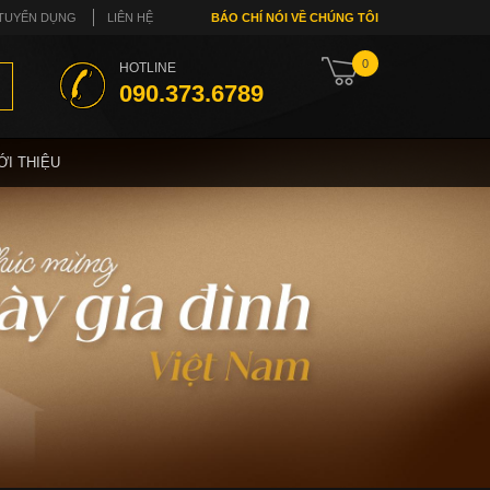
TUYỂN DỤNG
LIÊN HỆ
BÁO CHÍ NÓI VỀ CHÚNG TÔI
0
HOTLINE
090.373.6789
ỚI THIỆU