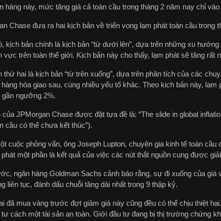
n hàng này, mức tăng giá cả toàn cầu trong tháng 2 năm nay chỉ và
n Chase đưa ra hai kịch bản về triển vọng lạm phát toàn cầu trong t
, kịch bản chính là kịch bản “từ dưới lên”, dựa trên những xu hướng 
h vực trên toàn thế giới. Kịch bản này cho thấy, lạm phát sẽ tăng rất 
 thứ hai là kịch bản “từ trên xuống”, dựa trên phân tích của các chu
hàng hóa giao sau, cùng nhiều yếu tố khác. Theo kịch bản này, lạm p
 gần ngưỡng 2%.
của JPMorgan Chase được đặt tựa đề là: “The slide in global inflati
n cầu có thể chưa kết thúc”).
ột cuộc phỏng vấn, ông Joseph Lupton, chuyên gia kinh tế toàn cầu
phát một phần là kết quả của việc các nút thắt nguồn cung được giải
ước, ngân hàng Goldman Sachs cảnh báo rằng, sự đi xuống của giá v
g liên tục, đánh dấu chuỗi tăng dài nhất trong 9 thập kỷ.
ai đã mua vàng trước đợt giảm giá này cũng đều có thể chịu thiệt hạ
i tư cách một tài sản an toàn. Giới đầu tư đang bị thị trường chứng kh