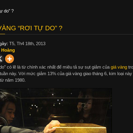
tự do” ?
VÀNG “RƠI TỰ DO” ?
gày:
T5, Th4 18th, 2013
 Hoàng
do” có lẽ là từ chính xác nhất để miêu tả sự sụt giảm của
giá vàng
tro
 tuần này. Với mức giảm 13% của giá vàng giao tháng 6, kim loại này
 từ năm 1980.