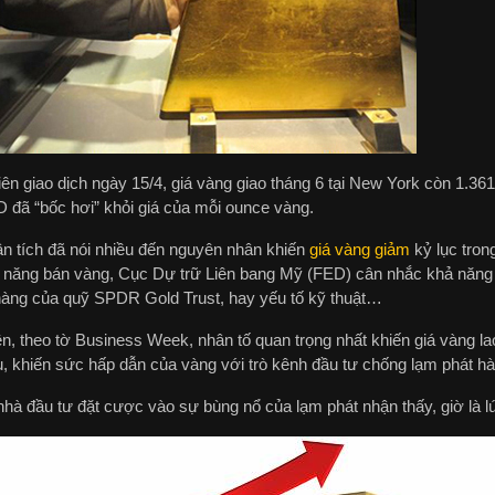
ên giao dịch ngày 15/4, giá vàng giao tháng 6 tại New York còn 1.361
 đã “bốc hơi” khỏi giá của mỗi ounce vàng.
ân tích đã nói nhiều đến nguyên nhân khiến
giá vàng giảm
kỷ lục tron
ả năng bán vàng, Cục Dự trữ Liên bang Mỹ (FED) cân nhắc khả năng kế
hàng của quỹ SPDR Gold Trust, hay yếu tố kỹ thuật…
n, theo tờ Business Week, nhân tố quan trọng nhất khiến giá vàng la
u, khiến sức hấp dẫn của vàng với trò kênh đầu tư chống lạm phát h
hà đầu tư đặt cược vào sự bùng nổ của lạm phát nhận thấy, giờ là lú