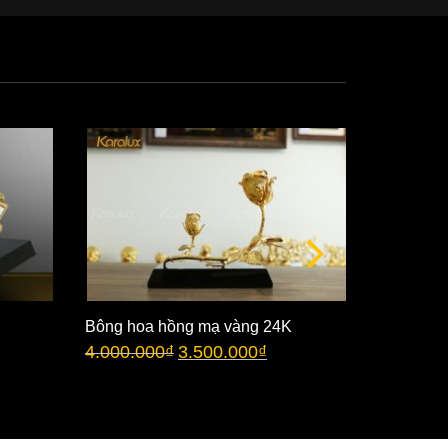
Bông hoa hồng mạ vàng 24K
Bông hoa
4.000.000
₫
3.500.000
₫
chụp thủy
3.500.00