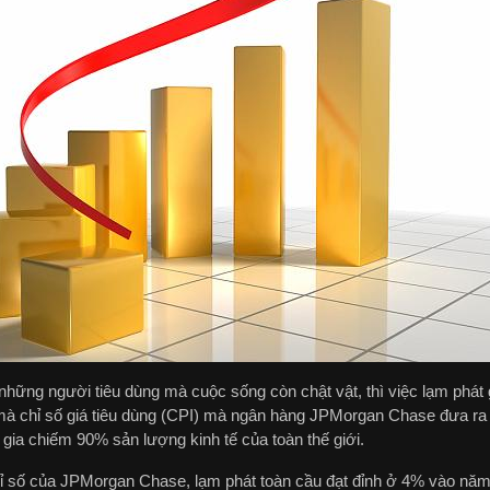
những người tiêu dùng mà cuộc sống còn chật vật, thì việc lạm phát g
à chỉ số giá tiêu dùng (CPI) mà ngân hàng JPMorgan Chase đưa ra là 
gia chiếm 90% sản lượng kinh tế của toàn thế giới.
ỉ số của JPMorgan Chase, lạm phát toàn cầu đạt đỉnh ở 4% vào năm 