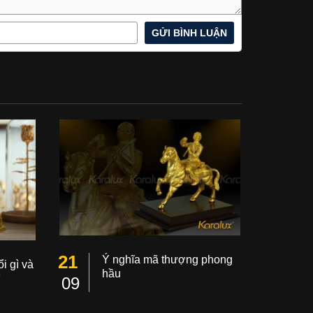
21
Ý nghĩa mã thượng phong
i gì và
hầu
ì
09