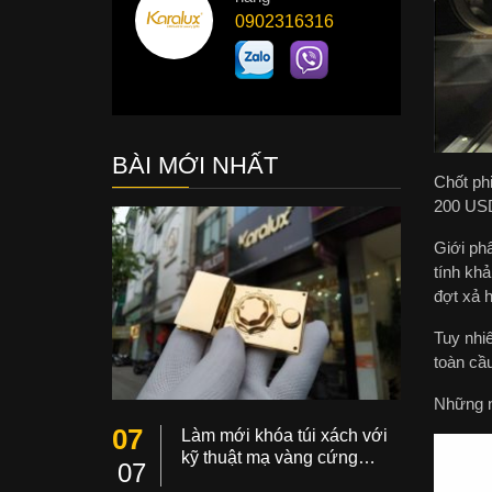
0902316316
BÀI MỚI NHẤT
Chốt phi
200 USD
Giới ph
tính kh
đợt xả 
Tuy nhiê
toàn cầ
Những n
07
Làm mới khóa túi xách với
kỹ thuật mạ vàng cứng…
07