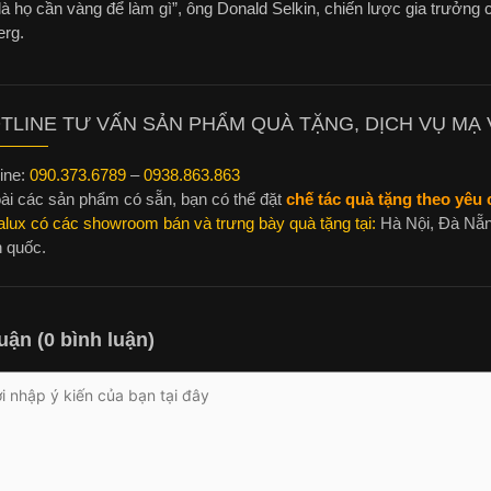
là họ cần vàng để làm gì”, ông Donald Selkin, chiến lược gia trưởng 
rg.
TLINE TƯ VẤN SẢN PHẨM QUÀ TẶNG, DỊCH VỤ MẠ V
ine:
090.373.6789
–
0938.863.863
ài các sản phẩm có sẵn, bạn có thể đặt
chế tác quà tặng theo yêu c
alux có các showroom bán và trưng bày quà tặng tại:
Hà Nội, Đà Nẵn
n quốc.
uận (0 bình luận)