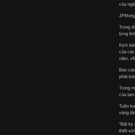
của ngâ
JPMorga
Trong đó
từng lĩn
Kịch bản
của các 
năm, về
Báo cáo 
phát toà
Trong m
của lạm 
Tuần tr
vàng tăn
“Bất kỳ 
thiết vớ