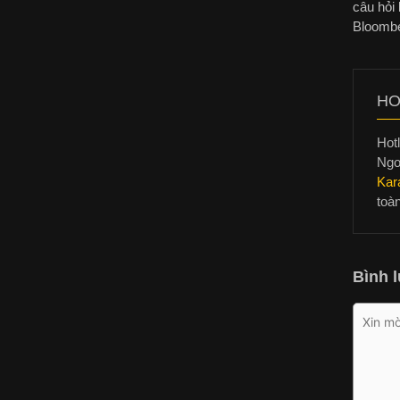
câu hỏi 
Bloombe
HO
Hotl
Ngo
Kar
toà
Bình l