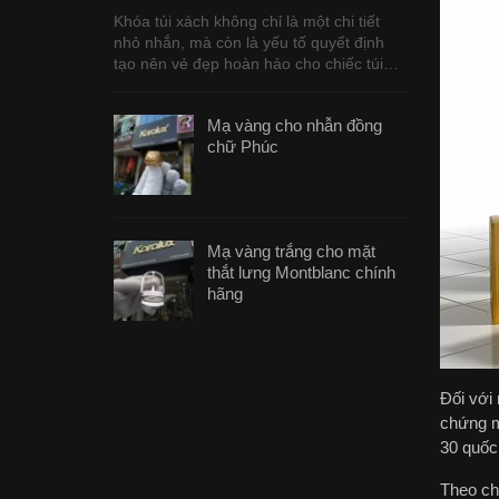
Khóa túi xách không chỉ là một chi tiết
nhỏ nhắn, mà còn là yếu tố quyết định
tạo nên vẻ đẹp hoàn hảo cho chiếc túi…
Mạ vàng cho nhẫn đồng
chữ Phúc
Mạ vàng trắng cho mặt
thắt lưng Montblanc chính
hãng
Đối với 
chứng m
30 quốc 
Theo ch