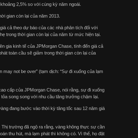
o khoảng 2,5% so với cùng kỳ năm ngoái.
hời gian còn lại của năm 2013.
giá cả theo dự báo của các nhà phân tích đối với
nhẹ trong thời gian còn lại của năm từ mức hiện tại.
yên gia kinh tế của JPMorgan Chase, tính đến giá cả
hát toàn cầu sẽ giảm trong thời gian còn lại của
on may not be over” (tạm dịch: “Sự đi xuống của lạm
 cao cấp của JPMorgan Chase, nói rằng, sự đi xuống
 tỏa song song với nhu cầu tăng trưởng chậm lại.
àng đang bước vào thời kỳ tăng tốc sau 12 năm giá
i. Thị trường đã ngộ ra rằng, vàng không thực sự cần
oán thu hút, mà lạm phát thì không có. Vì thế, họ đặt