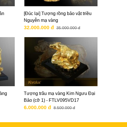
ân
[Đúc lại] Tượng rồng bảo vật triều
Nguyễn mạ vàng
32.000.000 đ
35.000.000 đ
vàng
Tượng trâu mạ vàng Kim Ngưu Đại
Bảo (cỡ 1) - FTLV095VD17
6.000.000 đ
8.500.000 đ