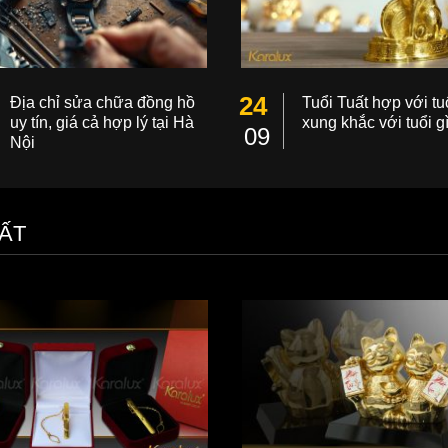
24
Địa chỉ sửa chữa đồng hồ
Tuổi Tuất hợp với tuổ
uy tín, giá cả hợp lý tại Hà
xung khắc với tuổi g
09
Nội
ẤT