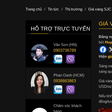
Trang chủ
/
Tin tức
/
Thị trường
/
Giá vàng SJC
GIÁ 
HỖ TRỢ TRỰC TUYẾN
Đăng n
bởi
Huy
Văn Sơn (HN)
0903736789
Hiện
gi
Sáng na
sáng qua
Phan Oanh (HCM)
Giá vàng
0938863863
USD/oz,
Nếu tính
đồng/lư
Chăm sóc khách
hàng