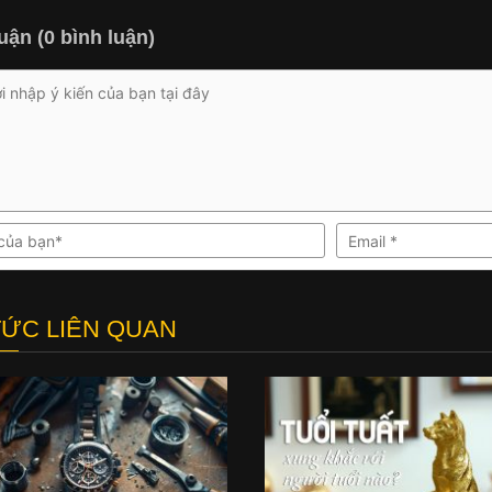
uận (0 bình luận)
TỨC LIÊN QUAN