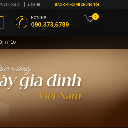
TUYỂN DỤNG
LIÊN HỆ
BÁO CHÍ NÓI VỀ CHÚNG TÔI
0
HOTLINE
090.373.6789
ỚI THIỆU