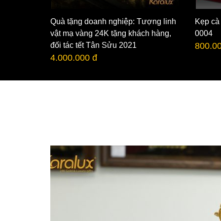
Quà tặng doanh nghiệp: Tượng linh
Kẹp cà
4K - VDB-
vật mạ vàng 24K tặng khách hàng,
0004
đối tác tết Tân Sửu 2021
800.0
4.000.000 đ