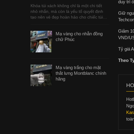
duy trì
Khóa túi xách không chỉ là một chi tiết
nhỏ nhắn, mà còn là yếu tố quyết định
Giữ ngu
tạo nên vẻ đẹp hoàn hảo cho chiếc túi…
Techcom
Giảm 10
Mạ vàng cho nhẫn đồng
VND/U
chữ Phúc
Tỷ giá 
Theo T
Mạ vàng trắng cho mặt
thắt lưng Montblanc chính
hãng
HO
Hotl
Ngo
Kar
toà