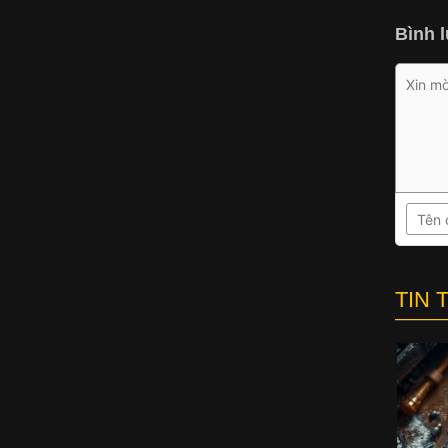
Bình l
TIN 