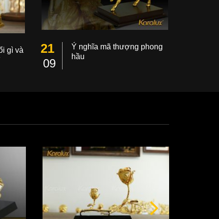
21
Ý nghĩa mã thượng phong
i gì và
hầu
ì
09