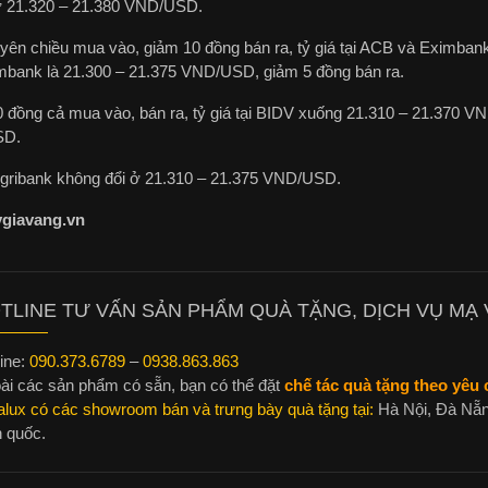
 ở 21.320 – 21.380 VND/USD.
yên chiều mua vào, giảm 10 đồng bán ra, tỷ giá tại ACB và Eximba
bank là 21.300 – 21.375 VND/USD, giảm 5 đồng bán ra.
 đồng cả mua vào, bán ra, tỷ giá tại BIDV xuống 21.310 – 21.370 VN
SD.
Agribank không đổi ở 21.310 – 21.375 VND/USD.
ygiavang.vn
TLINE TƯ VẤN SẢN PHẨM QUÀ TẶNG, DỊCH VỤ MẠ V
ine:
090.373.6789
–
0938.863.863
ài các sản phẩm có sẵn, bạn có thể đặt
chế tác quà tặng theo yêu c
alux có các showroom bán và trưng bày quà tặng tại:
Hà Nội, Đà Nẵn
n quốc.