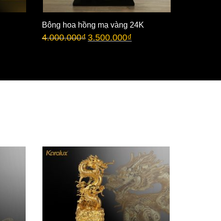
Bông hoa hồng mạ vàng 24K
Bông hoa
4.000.000
₫
3.500.000
₫
chụp thủy
3.500.00