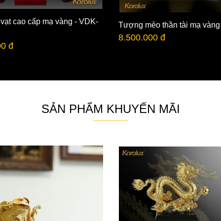
 vạt cao cấp mạ vàng - VDK-
Tượng mèo thần tài mạ vàng
8.500.000 đ
00 đ
SẢN PHẨM KHUYẾN MÃI