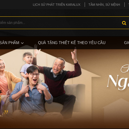
LỊCH SỬ PHÁT TRIỂN KARALUX
TẦM NHÌN, SỨ MỆNH
SẢN PHẨM
QUÀ TẶNG THIẾT KẾ THEO YÊU CẦU
GI