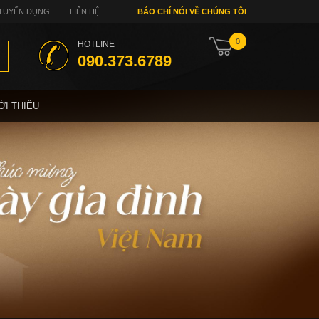
TUYỂN DỤNG
LIÊN HỆ
BÁO CHÍ NÓI VỀ CHÚNG TÔI
0
HOTLINE
090.373.6789
ỚI THIỆU