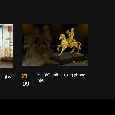
21
Ý nghĩa mã thượng phong
i gì và
hầu
ì
09