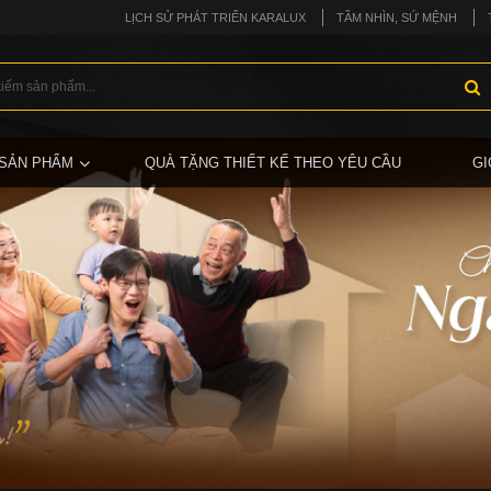
LỊCH SỬ PHÁT TRIỂN KARALUX
TẦM NHÌN, SỨ MỆNH
SẢN PHẨM
QUÀ TẶNG THIẾT KẾ THEO YÊU CẦU
GI