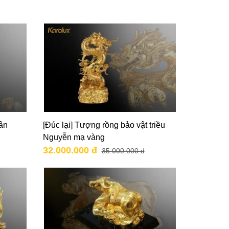
ân
[Đúc lại] Tượng rồng bảo vật triều
Nguyễn mạ vàng
32.000.000 đ
35.000.000 đ