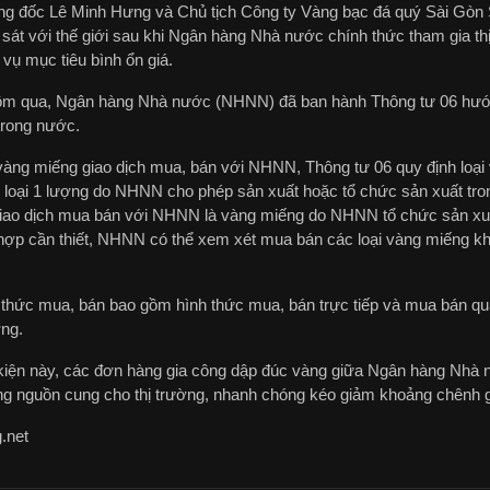
ng đốc Lê Minh Hưng và Chủ tịch Công ty Vàng bạc đá quý Sài Gòn
sát với thế giới sau khi Ngân hàng Nhà nước chính thức tham gia th
vụ mục tiêu bình ổn giá.
m qua, Ngân hàng Nhà nước (NHNN) đã ban hành Thông tư 06 hướng
trong nước.
 vàng miếng giao dịch mua, bán với NHNN, Thông tư 06 quy định loại
 loại 1 lượng do NHNN cho phép sản xuất hoặc tổ chức sản xuất trong
iao dịch mua bán với NHNN là vàng miếng do NHNN tổ chức sản xuất
hợp cần thiết, NHNN có thể xem xét mua bán các loại vàng miếng k
 thức mua, bán bao gồm hình thức mua, bán trực tiếp và mua bán qua
ợng.
kiện này, các đơn hàng gia công dập đúc vàng giữa Ngân hàng Nhà n
ng nguồn cung cho thị trường, nhanh chóng kéo giảm khoảng chênh gi
.net