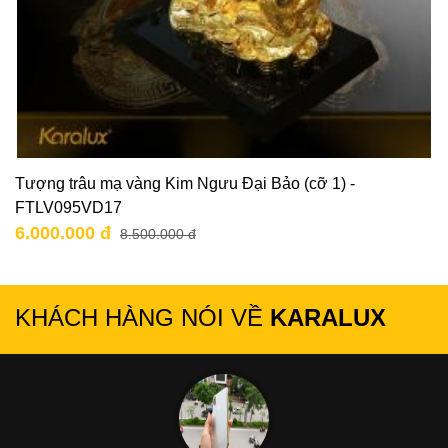
Tượng trâu mạ vàng Kim Ngưu Đại Bảo (cỡ 1) -
FTLV095VD17
6.000.000 đ
8.500.000 đ
KHÁCH HÀNG NÓI VỀ
KARALUX