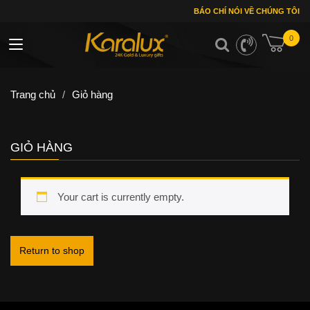
BÁO CHÍ NÓI VỀ CHÚNG TÔI
0
Toggle navigation
Trang chủ
/
Giỏ hàng
GIỎ HÀNG
Your cart is currently empty.
Return to shop