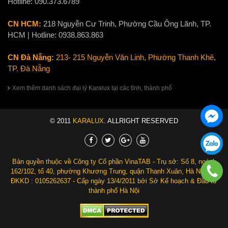
Hotline:
090.373.6789
CN HCM:
218 Nguyễn Cư Trinh, Phường Cầu Ông Lãnh, TP.
HCM | Hotline:
0938.863.863
CN Đà Nẵng:
213- 215 Nguyễn Văn Linh, Phường Thanh Khê,
TP. Đà Nẵng
Xem thêm danh sách đại lý Karalux tại các tỉnh, thành phố
© 2011
KARALUX
. ALLRIGHT RESERVED
Bản quyền thuộc về Công ty Cổ phần VinaTAB - Trụ sở: Số 8, ngách
162/102, tổ 40, phường Khương Trung, quận Thanh Xuân, Hà Nội. Số
ĐKKD : 0105262637 - Cấp ngày 13/4/2011 bởi Sở Kế hoạch & Đầu tư
thành phố Hà Nội