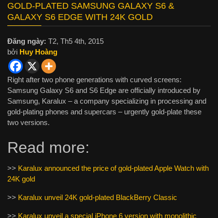
GOLD-PLATED SAMSUNG GALAXY S6 &
GALAXY S6 EDGE WITH 24K GOLD
Đăng ngày:
T2, Th5 4th, 2015
bởi
Huy Hoàng
Right after two phone generations with curved screens:
Samsung Galaxy S6 and S6 Edge are officially introduced by
Samsung, Karalux – a company specializing in processing and
gold-plating phones and supercars – urgently gold-plate these
two versions.
Read more:
>>
Karalux announced the price of gold-plated Apple Watch with
24K gold
>>
Karalux unveil 24K gold-plated BlackBerry Classic
>>
Karalux unveil a special iPhone 6 version with monolithic