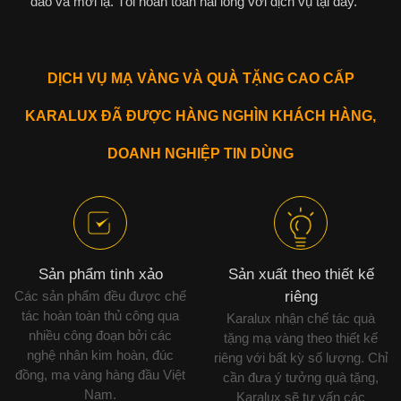
đáo và mới lạ. Tôi hoàn toàn hài lòng với dịch vụ tại đây.
DỊCH VỤ MẠ VÀNG VÀ QUÀ TẶNG CAO CẤP
KARALUX ĐÃ ĐƯỢC HÀNG NGHÌN KHÁCH HÀNG,
DOANH NGHIỆP TIN DÙNG
Sản phẩm tinh xảo
Sản xuất theo thiết kế
Các sản phẩm đều được chế
riêng
tác hoàn toàn thủ công qua
Karalux nhận chế tác quà
nhiều công đoạn bởi các
tặng mạ vàng theo thiết kế
nghệ nhân kim hoàn, đúc
riêng với bất kỳ số lượng. Chỉ
đồng, mạ vàng hàng đầu Việt
cần đưa ý tưởng quà tặng,
Nam.
Karalux sẽ tư vấn các