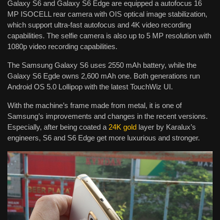
Galaxy S6 and Galaxy S6 Edge are equipped a autofocus 16
MP ISOCELL rear camera with OIS optical image stabilization,
which support ultra-fast autofocus and 4K video recording
capabilities. The selfie camera is also up to 5 MP resolution with
1080p video recording capabilities.
The Samsung Galaxy S6 uses 2550 mAh battery, while the
Galaxy S6 Egde owns 2,600 mAh one. Both generations run
Android OS 5.0 Lollipop with the latest TouchWiz UI.
With the machine’s frame made from metal, it is one of
Samsung’s improvements and changes in the recent versions.
Especially, after being coated a
24K gold
layer by Karalux’s
engineers, S6 and S6 Edge get more luxurious and stronger.