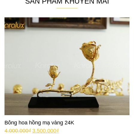
SẢN PHẨM KHUYẾN MÃI
Bông hoa hồng mạ vàng 24K
4.000.000
₫
3.500.000
₫