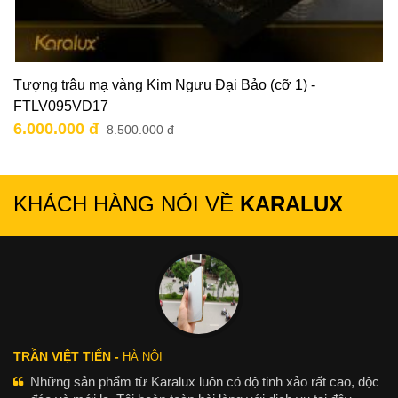
Tượng trâu mạ vàng Kim Ngưu Đại Bảo (cỡ 1) -
FTLV095VD17
6.000.000 đ
8.500.000 đ
KHÁCH HÀNG NÓI VỀ
KARALUX
TRẦN VIỆT TIẾN -
HÀ NỘI
Những sản phẩm từ Karalux luôn có độ tinh xảo rất cao, độc