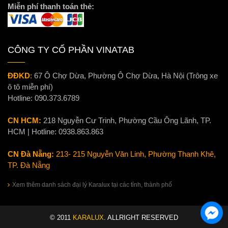
Miễn phí thanh toán thẻ:
CÔNG TY CỔ PHẦN VINATAB
ĐĐKD
:
67 Ô Chợ Dừa, Phường Ô Chợ Dừa, Hà Nội (Trông xe
ô tô miễn phí)
Hotline:
090.373.6789
CN HCM:
218 Nguyễn Cư Trinh, Phường Cầu Ông Lãnh, TP.
HCM | Hotline:
0938.863.863
CN Đà Nẵng:
213- 215 Nguyễn Văn Linh, Phường Thanh Khê,
TP. Đà Nẵng
Xem thêm danh sách đại lý Karalux tại các tỉnh, thành phố
© 2011
KARALUX
. ALLRIGHT RESERVED