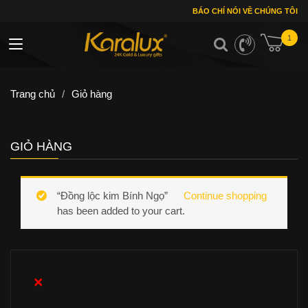
BÁO CHÍ NÓI VỀ CHÚNG TÔI
1
Toggle navigation
Trang chủ
/
Giỏ hàng
GIỎ HÀNG
“Đồng lộc kim Bính Ngọ”
Continue shopping
has been added to your cart.
×