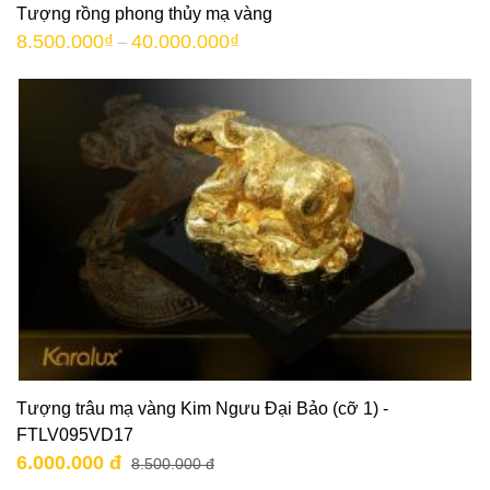
Tượng rồng phong thủy mạ vàng
8.500.000
₫
40.000.000
₫
–
Tượng trâu mạ vàng Kim Ngưu Đại Bảo (cỡ 1) -
FTLV095VD17
6.000.000 đ
8.500.000 đ