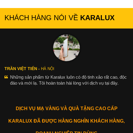
KHÁCH HÀNG NÓI VỀ
KARALUX
TRẦN VIỆT TIẾN -
HÀ NỘI
Những sản phẩm từ Karalux luôn có độ tinh xảo rất cao, độc
đáo và mới lạ. Tôi hoàn toàn hài lòng với dịch vụ tại đây.
DỊCH VỤ MẠ VÀNG VÀ QUÀ TẶNG CAO CẤP
KARALUX ĐÃ ĐƯỢC HÀNG NGHÌN KHÁCH HÀNG,