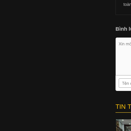
toà
Bình l
TIN 