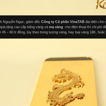
h Nguyễn Ngọc, giám đốc
Công ty Cổ phần VinaTAB
đại diện cho 
 quà tặng cao cấp bằng vàng và
mạ vàng
cho điện thoại thì chi phí 
ừ 45 – 60 tr đồng, tùy theo trọng lượng vàng, hay loại vàng 18K, hoặc 