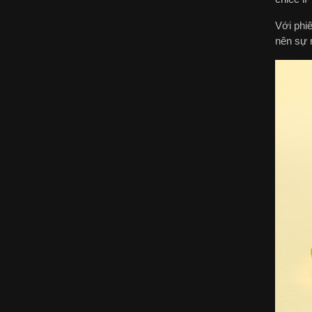
Với phiê
nên sự 