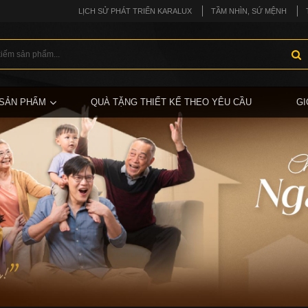
LỊCH SỬ PHÁT TRIỂN KARALUX
TẦM NHÌN, SỨ MỆNH
SẢN PHẨM
QUÀ TẶNG THIẾT KẾ THEO YÊU CẦU
GI