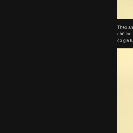
Theo an
chế tác
có giá t