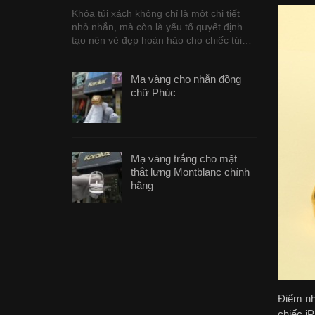
Khóa túi xách không chỉ là một chi tiết
nhỏ nhắn, mà còn là yếu tố quyết định
tạo nên vẻ đẹp hoàn hảo cho chiếc túi…
Mạ vàng cho nhẫn đồng
chữ Phúc
Mạ vàng trắng cho mặt
thắt lưng Montblanc chính
hãng
Điểm nh
chiếc i