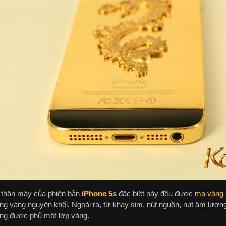
 thân máy của phiên bản
iPhone 5
s
đặc biệt này đều được
mạ vàng
ng vàng nguyên khối. Ngoài ra, từ khay sim, nút nguồn, nút âm lượng
ng được phủ một lớp vàng.