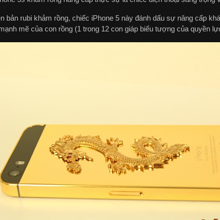
n bản rubi khảm rồng, chiếc iPhone 5 này đánh dấu sự nâng cấp khá r
mạnh mẽ của con rồng (1 trong 12 con giáp biểu tượng của quyền l