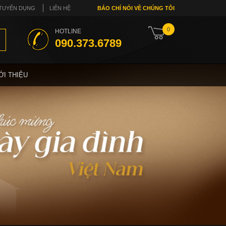
TUYỂN DỤNG
LIÊN HỆ
BÁO CHÍ NÓI VỀ CHÚNG TÔI
0
HOTLINE
090.373.6789
ỚI THIỆU