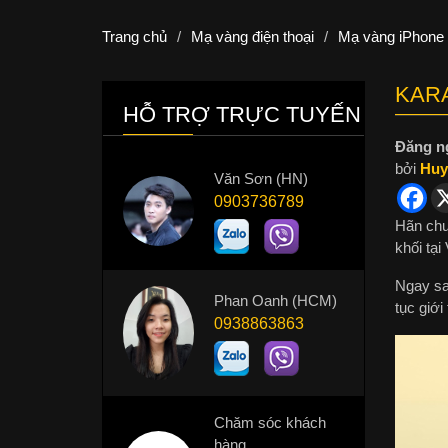
Trang chủ
/
Mạ vàng điện thoại
/
Mạ vàng iPhone
KARA
HỖ TRỢ TRỰC TUYẾN
Đăng n
bởi
Huy
Văn Sơn (HN)
0903736789
Hãn chu
khối tại
Ngay sa
Phan Oanh (HCM)
tục giới
0938863863
Chăm sóc khách
hàng