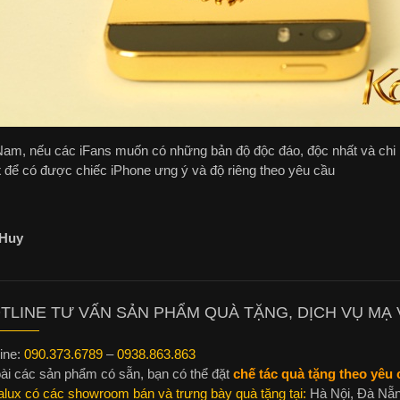
Nam, nếu các iFans muốn có những bản độ độc đáo, độc nhất và chi ph
x
để có được chiếc iPhone ưng ý và độ riêng theo yêu cầu
Huy
TLINE TƯ VẤN SẢN PHẨM QUÀ TẶNG, DỊCH VỤ MẠ V
ine:
090.373.6789
–
0938.863.863
ài các sản phẩm có sẵn, bạn có thể đặt
chế tác quà tặng theo yêu c
alux có các showroom bán và trưng bày quà tặng tại:
Hà Nội, Đà Nẵn