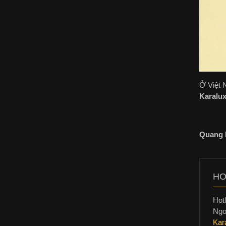
Ở Việt 
Karalu
Quang 
HO
Hotl
Ngo
Kar