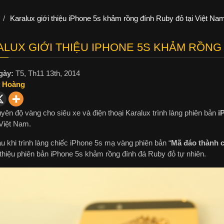
/
Karalux giới thiệu iPhone 5s khảm rồng đính Ruby đỏ tại Việt Na
LUX GIỚI THIỆU IPHONE 5S KHẢM RỒNG 
gày:
T5, Th11 13th, 2014
 Hoàng
yên độ vàng cho siêu xe và điện thoại Karalux trình làng phiên bản
i
 Việt Nam.
u khi trình làng chiếc iPhone 5s mạ vàng phiên bản “
Mã đáo thành 
 thiệu phiên bản iPhone 5s khảm rồng đính đá Ruby đỏ tự nhiên.