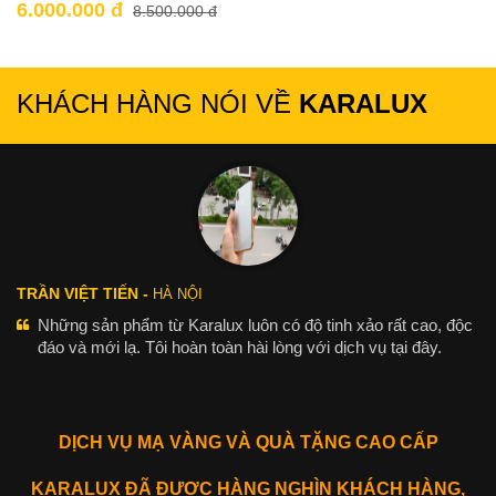
6.000.000 đ
8.500.000 đ
KHÁCH HÀNG NÓI VỀ
KARALUX
TRẦN VIỆT TIẾN -
HÀ NỘI
Những sản phẩm từ Karalux luôn có độ tinh xảo rất cao, độc
đáo và mới lạ. Tôi hoàn toàn hài lòng với dịch vụ tại đây.
DỊCH VỤ MẠ VÀNG VÀ QUÀ TẶNG CAO CẤP
KARALUX ĐÃ ĐƯỢC HÀNG NGHÌN KHÁCH HÀNG,