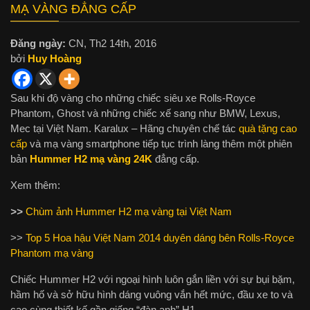
MẠ VÀNG ĐẲNG CẤP
Đăng ngày:
CN, Th2 14th, 2016
bởi
Huy Hoàng
Sau khi độ vàng cho những chiếc siêu xe Rolls-Royce
Phantom, Ghost và những chiếc xế sang như BMW, Lexus,
Mec tại Việt Nam. Karalux – Hãng chuyên chế tác
quà tặng cao
cấp
và mạ vàng smartphone tiếp tục trình làng thêm một phiên
bản
Hummer H2 mạ vàng 24K
đẳng cấp.
Xem thêm:
>>
Chùm ảnh Hummer H2 mạ vàng tại Việt Nam
>>
Top 5 Hoa hậu Việt Nam 2014 duyên dáng bên Rolls-Royce
Phantom mạ vàng
Chiếc Hummer H2 với ngoại hình luôn gắn liền với sự bụi bặm,
hầm hố và sở hữu hình dáng vuông vắn hết mức, đầu xe to và
cao cùng thiết kế gần giống “đàn anh” H1.