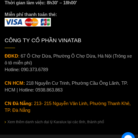
Thời gian làm việc: 8h30′ – 18h00′
Miễn phí thanh toán thẻ:
CÔNG TY CỔ PHẦN VINATAB
ĐĐKD
:
67 Ô Chợ Dừa, Phường Ô Chợ Dừa, Hà Nội (Trông xe
ô tô miễn phí)
Hotline:
090.373.6789
CN HCM:
218 Nguyễn Cư Trinh, Phường Cầu Ông Lãnh, TP.
HCM | Hotline:
0938.863.863
CN Đà Nẵng:
213- 215 Nguyễn Văn Linh, Phường Thanh Khê,
TP. Đà Nẵng
Xem thêm danh sách đại lý Karalux tại các tỉnh, thành phố