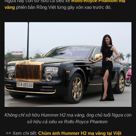
Ngựa này còn sở hữu cả siêu xe
Rolls-Royce Phantom mạ
vàng
phiên bản Rồng Việt từng gây xôn xao trước đó.
Không chỉ sở hữu Hummer H2 mạ vàng, ông chủ tuổi Ngựa còn
sở hữu cả siêu xe Rolls-Royce Phantom
>> Xem chi tiết:
Chùm ảnh Hummer H2 mạ vàng tại Việt