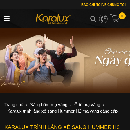
BÁO CHÍ NÓI VỀ CHÚNG TÔI
0
Toggle navigation
Trang chủ
/
Sản phẩm mạ vàng
/
Ô tô mạ vàng
/
Karalux trình làng xế sang Hummer H2 mạ vàng đẳng cấp
KARALUX TRÌNH LÀNG XẾ SANG HUMMER H2