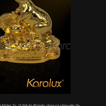
i Nhâm Tý. Vì thế dù đã hoặc chưa có công việc ổn