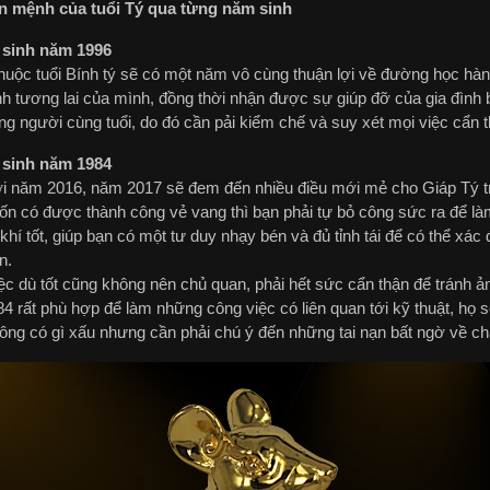
 mệnh của tuổi Tý qua từng năm sinh
 sinh năm 1996
huộc tuổi Bính tý sẽ có một năm vô cùng thuận lợi về đường học hàn
nh tương lai của mình, đồng thời nhận được sự giúp đỡ của gia đình 
g người cùng tuổi, do đó cần pải kiểm chế và suy xét mọi việc cẩn t
 sinh năm 1984
i năm 2016, năm 2017 sẽ đem đến nhiều điều mới mẻ cho Giáp Tý tro
ốn có được thành công vẻ vang thì bạn phải tự bỏ công sức ra để là
khí tốt, giúp bạn có một tư duy nhạy bén và đủ tỉnh tái để có thể x
n.
ệc dù tốt cũng không nên chủ quan, phải hết sức cẩn thận để tránh ả
 rất phù hợp để làm những công việc có liên quan tới kỹ thuật, họ s
ông có gì xấu nhưng cần phải chú ý đến những tai nạn bất ngờ về ch