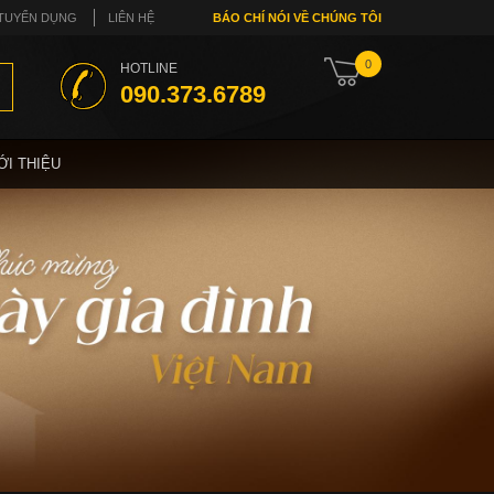
TUYỂN DỤNG
LIÊN HỆ
BÁO CHÍ NÓI VỀ CHÚNG TÔI
0
HOTLINE
090.373.6789
ỚI THIỆU