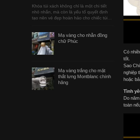
Khóa túi xách không chỉ là một chi tiết
nhỏ nhắn, mà còn là yếu tố quyết định
tạo nên vẻ đẹp hoàn hảo cho chiếc túi…
Mạ vàng cho nhẫn đồng
chữ Phúc
Có nhiề
tốt.
Sao Chín
Mạ vàng trắng cho mặt
nghiệp t
thắt lưng Montblanc chính
hoặc bản
hãng
Tình yê
Do năm 
toàn nếu