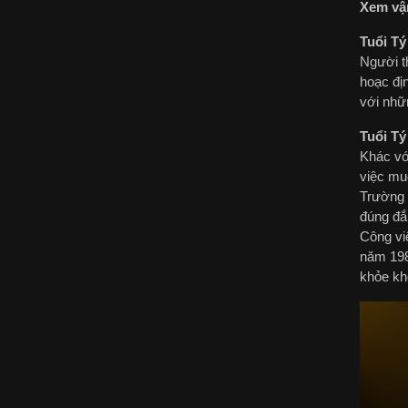
Xem vận
Tuổi Tý
Người t
hoạc đị
với nhữn
Tuổi Tý
Khác vớ
việc mu
Trường 
đúng đắ
Công vi
năm 1984
khỏe kh