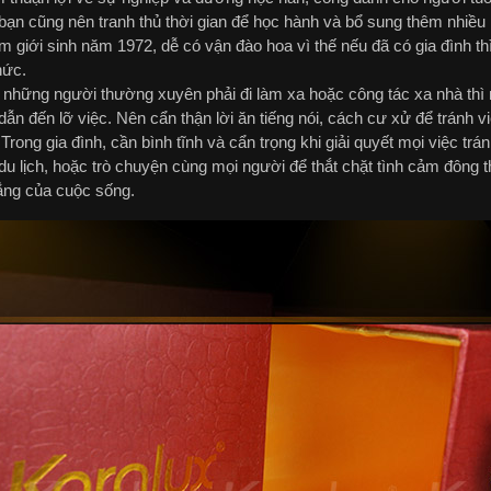
 bạn cũng nên tranh thủ thời gian để học hành và bổ sung thêm nhiều 
 giới sinh năm 1972, dễ có vận đào hoa vì thế nếu đã có gia đình thì 
hức.
 những người thường xuyên phải đi làm xa hoặc công tác xa nhà thì n
 dẫn đến lỡ việc. Nên cẩn thận lời ăn tiếng nói, cách cư xử để tránh việ
Trong gia đình, cần bình tĩnh và cẩn trọng khi giải quyết mọi việc t
du lịch, hoặc trò chuyện cùng mọi người để thắt chặt tình cảm đông 
ẳng của cuộc sống.