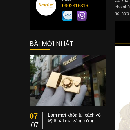
Có khá n
0902316316
cho nhữ
hội hợp
BÀI MỚI NHẤT
07
Làm mới khóa túi xách với
kỹ thuật mạ vàng cứng…
07