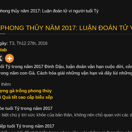
hong thủy năm 2017: Luận đoán tử vi người tuổi Tý
PHONG THỦY NĂM 2017: LUẬN ĐOÁN TỬ V
gày:
T3, Th12 27th, 2016
atab
uổi Tý trong năm 2017 Đinh Dậu, luận đoán vận hạn cuộc đời, cô
rong năm con Gà. Cách hóa giải những vận hạn và đẩy lùi nhữn
 thêm
ợng gà trống phong thủy
i
Quà tết cao cấp biếu sếp
e tuổi Tý trong năm 2017
 biệt chú ý tới sức khỏe của bản thân, không nên chủ quan với các 
ệp tuổi Tý trong năm 2017