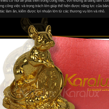
hiều cơ hội để phát triển trong công việc, với những ai đang làm cô
ng công việc và trọng trách lớn giúp thể hiện được năng lực của bả
 tác làm ăn, kiếm được lợi nhuận lớn từ các thương vụ lớn và nhỏ.