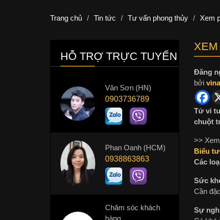
Trang chủ
/
Tin tức
/
Tư vấn phong thủy
/
Xem p
XEM 
HỖ TRỢ TRỰC TUYẾN
Đăng n
bởi
vin
Văn Sơn (HN)
0903736789
Tử vi t
chuột t
>> Xem
Phan Oanh (HCM)
Biểu tư
0938863863
Các loạ
Sức khỏ
Cần đặc
Chăm sóc khách
Sự nghi
hàng