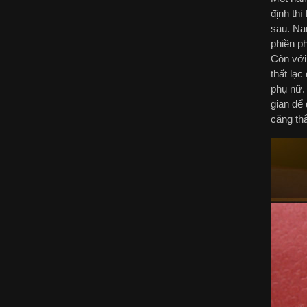
định thì
sau. Nam
phiền p
Còn với
thất lạc
phụ nữ. 
gian để 
căng th