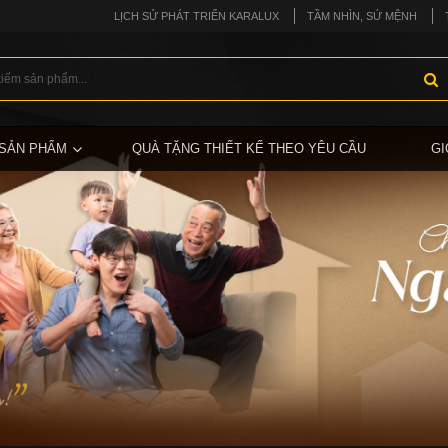
LỊCH SỬ PHÁT TRIỂN KARALUX
TẦM NHÌN, SỨ MỆNH
SẢN PHẨM
QUÀ TẶNG THIẾT KẾ THEO YÊU CẦU
GI