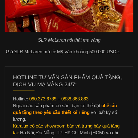
SLR McLaren nội thất mạ vàng
Giá SLR McLaren mới ở Mỹ vào khoảng 500.000 USDc.
HOTLINE TƯ VẤN SẢN PHẨM QUÀ TẶNG,
DỊCH VỤ MẠ VÀNG 24/7:
Hotline:
090.373.6789
–
0938.863.863
Ngoài các sản phẩm có sẵn, bạn có thể đặt
chế tác
quà tặng theo yêu cầu thiết kế riêng
với bất kỳ số
lượng.
Karalux có các showroom bán và trưng bày quà tặng
tại:
Hà Nội, Đà Nẵng, TP. Hồ Chí Minh (HCM) và chi