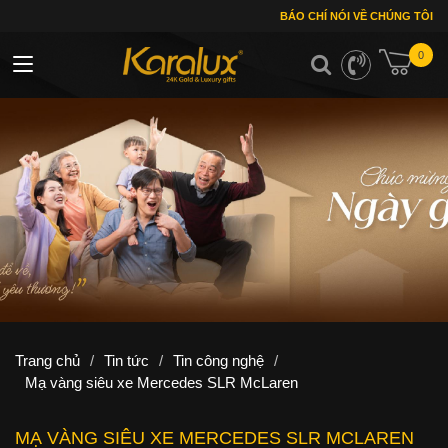
BÁO CHÍ NÓI VỀ CHÚNG TÔI
0
Toggle navigation
Trang chủ
/
Tin tức
/
Tin công nghệ
/
Mạ vàng siêu xe Mercedes SLR McLaren
MẠ VÀNG SIÊU XE MERCEDES SLR MCLAREN