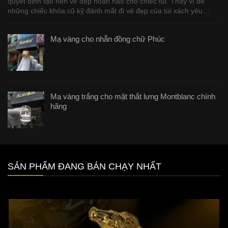
quyết định tạo nên vẻ đẹp hoàn hảo cho chiếc túi. Thay vì để
những chiếc khóa cũ kỹ đánh mất đi vẻ đẹp của túi xách yêu…
Mạ vàng cho nhẫn đồng chữ Phúc
Mạ vàng trắng cho mặt thắt lưng Montblanc chính
hãng
SẢN PHẨM ĐANG BÁN CHẠY NHẤT