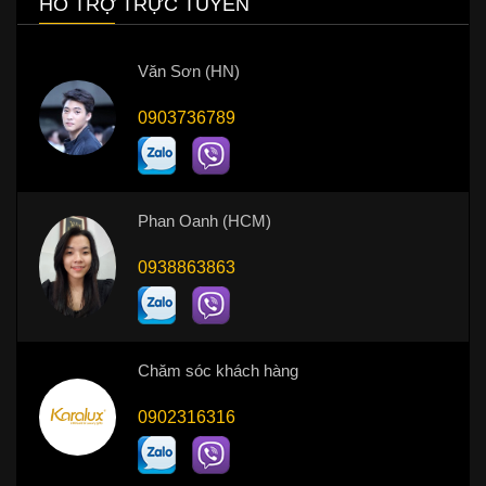
HỖ TRỢ TRỰC TUYẾN
Văn Sơn (HN)
0903736789
Phan Oanh (HCM)
0938863863
Chăm sóc khách hàng
0902316316