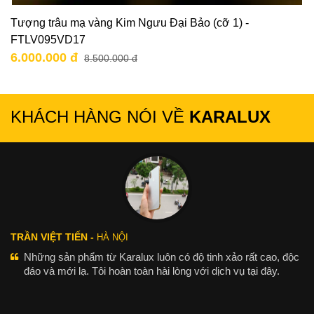
Tượng trâu mạ vàng Kim Ngưu Đại Bảo (cỡ 1) -
FTLV095VD17
6.000.000 đ
8.500.000 đ
KHÁCH HÀNG NÓI VỀ
KARALUX
TRẦN VIỆT TIẾN -
HÀ NỘI
Những sản phẩm từ Karalux luôn có độ tinh xảo rất cao, độc
đáo và mới lạ. Tôi hoàn toàn hài lòng với dịch vụ tại đây.