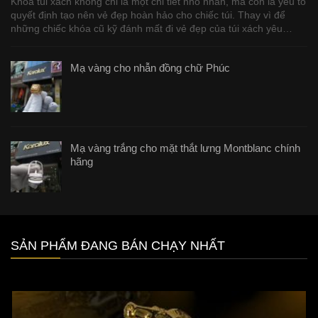
Khóa túi xách không chỉ là một chi tiết nhỏ nhắn, mà còn là yếu tố
quyết định tạo nên vẻ đẹp hoàn hảo cho chiếc túi. Thay vì để
những chiếc khóa cũ kỹ đánh mất đi vẻ đẹp của túi xách yêu…
Mạ vàng cho nhẫn đồng chữ Phúc
Mạ vàng trắng cho mặt thắt lưng Montblanc chính
hãng
SẢN PHẨM ĐANG BÁN CHẠY NHẤT