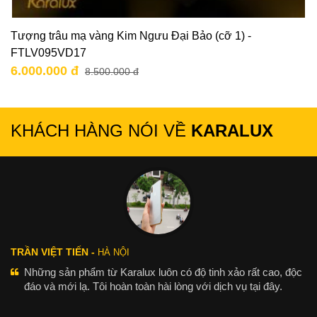
Tượng trâu mạ vàng Kim Ngưu Đại Bảo (cỡ 1) -
FTLV095VD17
6.000.000 đ
8.500.000 đ
KHÁCH HÀNG NÓI VỀ
KARALUX
TRẦN VIỆT TIẾN -
HÀ NỘI
Những sản phẩm từ Karalux luôn có độ tinh xảo rất cao, độc
đáo và mới lạ. Tôi hoàn toàn hài lòng với dịch vụ tại đây.