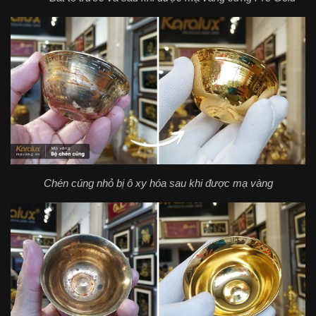
Chén cúng nhỏ bị ô xy hóa sau khi được mạ vàng