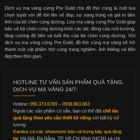
Dịch vụ mạ vàng cứng Pre Gold cho đồ thờ cúng là một lựa
chọn tuyệt vời để tôn lên vẻ đẹp, sự sang trọng và giá trị tâm
linh của bộ chén cúng dường. Lớp mạ vàng cứng Pre Gold giúp
bảo vệ bộ chén cúng dường khỏi các tác động của môi trường,
tăng cường độ bền và tuổi thọ của bộ chén cúng dường. Với
dịch vụ mạ vàng cứng Pre Gold, đồ thờ cúng mạ vàng sẽ trở
thành một vật phẩm thờ cúng trang nghiêm, linh thiêng và bền
đẹp theo thời gian.
HOTLINE TƯ VẤN SẢN PHẨM QUÀ TẶNG,
DỊCH VỤ MẠ VÀNG 24/7:
Hotline:
090.373.6789
–
0938.863.863
Ngoài các sản phẩm có sẵn, bạn có thể đặt
chế tác
quà tặng theo yêu cầu thiết kế riêng
với bất kỳ số
lượng.
Karalux có các showroom bán và trưng bày quà tặng
tại:
Hà Nội, Đà Nẵng, TP. Hồ Chí Minh (HCM) và chi