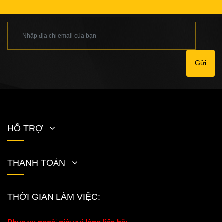
Gửi
HỖ TRỢ
THANH TOÁN
THỜI GIAN LÀM VIỆC:
Phục vụ ngoài giờ vui lòng liên hệ: