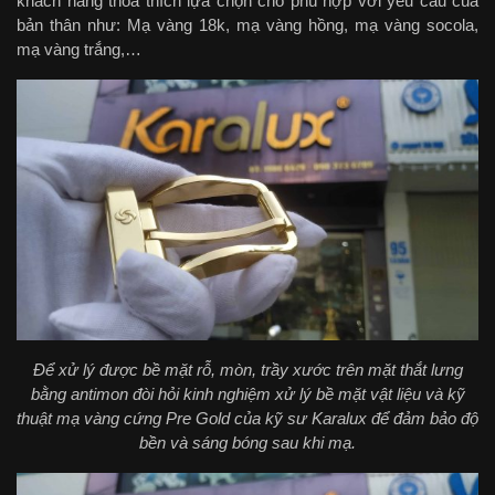
khách hàng thỏa thích lựa chọn cho phù hợp với yêu cầu của
bản thân như: Mạ vàng 18k, mạ vàng hồng, mạ vàng socola,
mạ vàng trắng,…
Để xử lý được bề mặt rỗ, mòn, trầy xước trên mặt thắt lưng
bằng antimon đòi hỏi kinh nghiệm xử lý bề mặt vật liệu và kỹ
thuật mạ vàng cứng Pre Gold của kỹ sư Karalux để đảm bảo độ
bền và sáng bóng sau khi mạ.