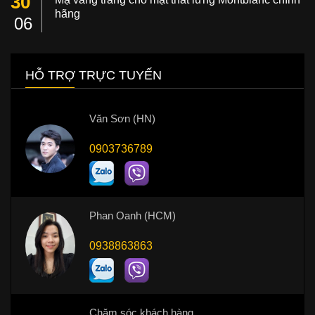
30
hãng
06
HỖ TRỢ TRỰC TUYẾN
Văn Sơn (HN)
0903736789
Phan Oanh (HCM)
0938863863
Chăm sóc khách hàng