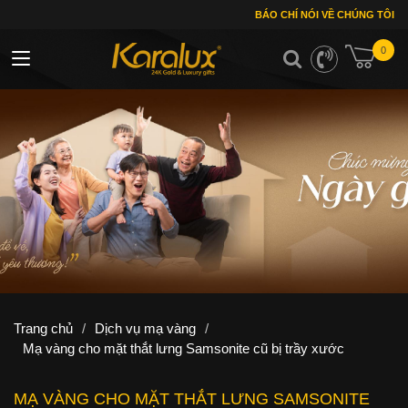
BÁO CHÍ NÓI VỀ CHÚNG TÔI
0
Toggle navigation
Trang chủ
/
Dịch vụ mạ vàng
/
Mạ vàng cho mặt thắt lưng Samsonite cũ bị trầy xước
MẠ VÀNG CHO MẶT THẮT LƯNG SAMSONITE