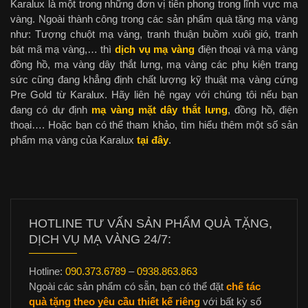
Karalux là một trong những đơn vị tiên phong trong lĩnh vực mạ
vàng. Ngoài thành công trong các sản phẩm quà tặng mạ vàng
như: Tượng chuột mạ vàng, tranh thuận buồm xuôi gió, tranh
bát mã mạ vàng,… thì
dịch vụ mạ vàng
điện thoại và mạ vàng
đồng hồ, mạ vàng dây thắt lưng, mạ vàng các phụ kiện trang
sức cũng đang khẳng định chất lượng kỹ thuật mạ vàng cứng
Pre Gold từ Karalux. Hãy liên hệ ngay với chúng tôi nếu bạn
đang có dự định
mạ vàng mặt dây thắt lưng
, đồng hồ, điện
thoại…. Hoặc bạn có thể tham khảo, tìm hiểu thêm một số sản
phẩm mạ vàng của Karalux
tại đây
.
HOTLINE TƯ VẤN SẢN PHẨM QUÀ TẶNG,
DỊCH VỤ MẠ VÀNG 24/7:
Hotline:
090.373.6789
–
0938.863.863
Ngoài các sản phẩm có sẵn, bạn có thể đặt
chế tác
quà tặng theo yêu cầu thiết kế riêng
với bất kỳ số