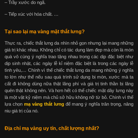
– Trầy xước do ngã.
– Tiếp xúc với hóa chất. …
Tại sao lại mạ vàng mặt thắt lưng?
Thực ra, chiếc thắt lưng da nhìn nhỏ gọn nhưng lại mang những
giá trị khác nhau. Không chỉ có tác dụng làm đẹp mà còn là món
quà vô cùng ý nghĩa trao tặng nhau trong các dịp đặc biệt như
dịp sinh nhật, các ngày lễ kỉ niệm đặc biệt là trong các ngày lễ
tình yêu,… Chính vì thế chiếc thắt lưng da mang những ý nghĩa
to lớn như thế nếu sau quá trình sử dụng bị mòn, xước mà ta
cất đi không dùng nữa thật lãng phí và giá trị tinh thần bị lãng
quên thật không nên. Và hơn hết có thể chiếc mặt dây lưng này
là một vật kỷ niệm mà chủ sở hữu không nỡ từ bỏ. Chính vì thế
lựa chọn
mạ vàng thắt lưng
để mang ý nghĩa trân trọng, nâng
niu giá trị của nó.
Địa chỉ mạ vàng uy tín, chất lượng nhất?