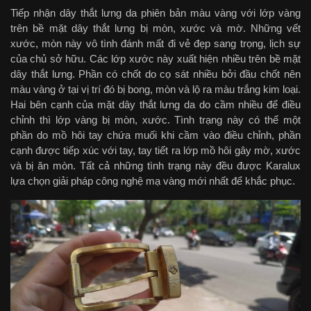
Tiếp nhận dây thắt lưng da phiên bản màu vàng với lớp vàng
trên bề mặt dây thắt lưng bị mòn, xước và mờ. Những vết
xước, mòn này vô tình đánh mất đi vẻ đẹp sang trọng, lịch sự
của chủ sở hữu. Các lớp xước này xuất hiện nhiều trên bề mặt
dây thắt lưng. Phần có chốt do cọ sát nhiều bởi đầu chốt nên
màu vàng ở tại vị trí đó bị bong, mòn và lộ ra màu trắng kim loại.
Hai bên cạnh của mặt dây thắt lưng da do cầm nhiều để điều
chỉnh thì lớp vàng bị mòn, xước. Tình trạng này có thể một
phần do mồ hôi tay chứa muối khi cầm vào điều chỉnh, phần
cạnh được tiếp xúc với tay, tay tiết ra lớp mồ hôi gây mờ, xước
và bị ăn mòn. Tất cả những tình trạng này đều được Karalux
lựa chọn giải pháp công nghệ mạ vàng mới nhất để khắc phục.