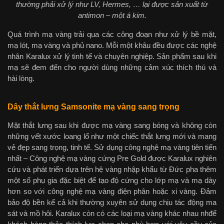
thường phải xử lý như LV, Hermes, … lại được sản xuất từ
antimon – một á kim.
Quá trình mạ vàng trải qua các công đoạn như xử lý bề mặt,
mạ lót, mạ vàng và phủ nano. Mỗi một khâu đều được các nghệ
nhân Karalux xử lý tinh tế và chuyên nghiệp. Sản phẩm sau khi
mạ sẽ đem đến cho người dùng những cảm xúc thích thú và
hài lòng.
Dây thắt lưng Samsonite mạ vàng sang trọng
Mặt thắt lưng sau khi được mạ vàng sang bóng và không còn
những vết xước loang lổ như một chiếc thắt lưng mới và mang
vẻ đẹp sang trọng, tinh tế. Sử dụng công nghệ mạ vàng tiên tiến
nhất – Công nghệ mạ vàng cứng Pre Gold được Karalux nghiên
cứu và phát triển dựa trên hệ vàng nhập khẩu từ Đức pha thêm
một số phụ gia đặc biệt để tạo độ cứng cho lớp mạ và mạ dày
hơn so với công nghệ mạ vàng điện phân hoặc xi vàng. Đảm
bảo độ bền kể cả khi thường xuyên sử dụng chịu tác động ma
sát và mồ hôi. Karalux còn có các loại mạ vàng khác nhau nhđể