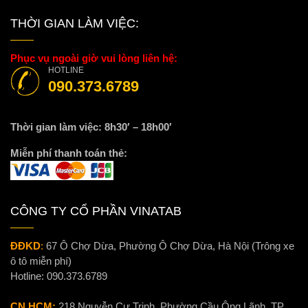
THỜI GIAN LÀM VIỆC:
Phục vụ ngoài giờ vui lòng liên hệ:
HOTLINE
090.373.6789
Thời gian làm việc: 8h30′ – 18h00′
Miễn phí thanh toán thẻ:
CÔNG TY CỔ PHẦN VINATAB
ĐĐKD
:
67 Ô Chợ Dừa, Phường Ô Chợ Dừa, Hà Nội (Trông xe
ô tô miễn phí)
Hotline:
090.373.6789
CN HCM:
218 Nguyễn Cư Trinh, Phường Cầu Ông Lãnh, TP.