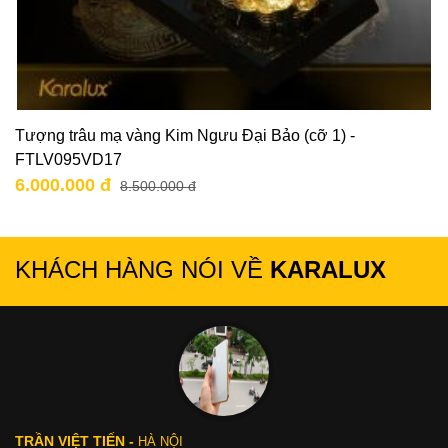
Tượng trâu mạ vàng Kim Ngưu Đại Bảo (cỡ 1) -
FTLV095VD17
6.000.000 đ
8.500.000 đ
KHÁCH HÀNG NÓI VỀ
KARALUX
TRẦN VIỆT TIẾN -
HÀ NỘI