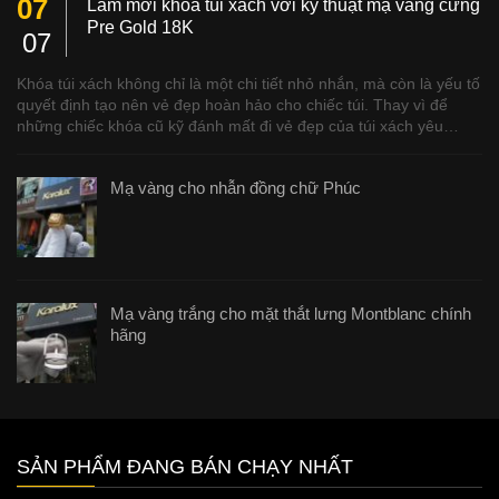
07
Làm mới khóa túi xách với kỹ thuật mạ vàng cứng
Pre Gold 18K
07
Khóa túi xách không chỉ là một chi tiết nhỏ nhắn, mà còn là yếu tố
quyết định tạo nên vẻ đẹp hoàn hảo cho chiếc túi. Thay vì để
những chiếc khóa cũ kỹ đánh mất đi vẻ đẹp của túi xách yêu…
Mạ vàng cho nhẫn đồng chữ Phúc
Mạ vàng trắng cho mặt thắt lưng Montblanc chính
hãng
SẢN PHẨM ĐANG BÁN CHẠY NHẤT