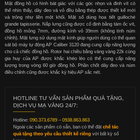
Mặt đồng hồ có hình bát giác với các góc nhọn và đinh vít có
thể nhìn thấy, dây đeo và vỏ đều bằng thép được thiết kế mới
và trông như liền một khối. Mặt số dùng họa tiết guilloché
grande tapisserie. Nắp lưng cũng được cố định bằng tám ốc vít,
đồng hồ mỏng 7mm, đường kính vỏ 39mm (không tính núm
chỉnh). Mặt lưng sử dụng mặt kính giúp người dùng có thể quan
sát bộ máy tự động AP Caliber 3120 đang cung cấp năng lượng
cho cả chiếc đồng hồ. Rotor hai chiều bằng vàng vàng 22k cùng
gia huy của AP được khắc khéo léo có thể cung cấp năng
lượng trong vòng 60 giờ đồng hồ. Phần chốt dây đeo và núm
điều chỉnh cũng được khắc ký hiệu AP sắc nét.
HOTLINE TƯ VẤN SẢN PHẨM QUÀ TẶNG,
DỊCH VỤ MẠ VÀNG 24/7:
Hotline:
090.373.6789
–
0938.863.863
Ngoài các sản phẩm có sẵn, bạn có thể đặt
chế tác
quà tặng theo yêu cầu thiết kế riêng
với bất kỳ số