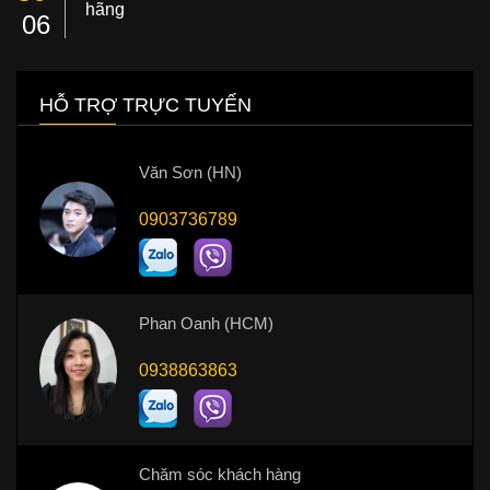
hãng
06
HỖ TRỢ TRỰC TUYẾN
Văn Sơn (HN)
0903736789
Phan Oanh (HCM)
0938863863
Chăm sóc khách hàng