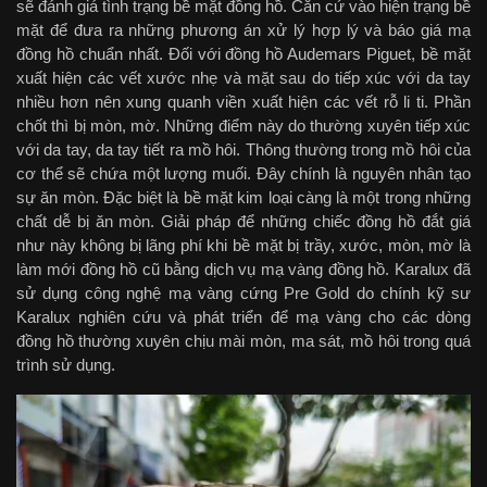
sẽ đánh giá tình trạng bề mặt đồng hồ. Căn cứ vào hiện trạng bề
mặt để đưa ra những phương án xử lý hợp lý và báo giá mạ
đồng hồ chuẩn nhất. Đối với đồng hồ Audemars Piguet, bề mặt
xuất hiện các vết xước nhẹ và mặt sau do tiếp xúc với da tay
nhiều hơn nên xung quanh viền xuất hiện các vết rỗ li ti. Phần
chốt thì bị mòn, mờ. Những điểm này do thường xuyên tiếp xúc
với da tay, da tay tiết ra mồ hôi. Thông thường trong mồ hôi của
cơ thể sẽ chứa một lượng muối. Đây chính là nguyên nhân tạo
sự ăn mòn. Đặc biệt là bề mặt kim loại càng là một trong những
chất dễ bị ăn mòn. Giải pháp để những chiếc đồng hồ đắt giá
như này không bị lãng phí khi bề mặt bị trầy, xước, mòn, mờ là
làm mới đồng hồ cũ bằng dịch vụ mạ vàng đồng hồ. Karalux đã
sử dụng công nghệ mạ vàng cứng Pre Gold do chính kỹ sư
Karalux nghiên cứu và phát triển để mạ vàng cho các dòng
đồng hồ thường xuyên chịu mài mòn, ma sát, mồ hôi trong quá
trình sử dụng.