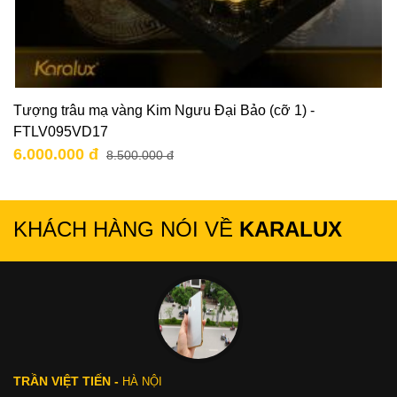
Tượng trâu mạ vàng Kim Ngưu Đại Bảo (cỡ 1) -
FTLV095VD17
6.000.000 đ
8.500.000 đ
KHÁCH HÀNG NÓI VỀ
KARALUX
TRẦN VIỆT TIẾN -
HÀ NỘI