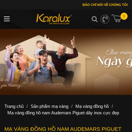
BÁO CHÍ NÓI VỀ CHÚNG TÔI
0
Toggle navigation
Trang chủ
/
Sản phẩm mạ vàng
/
Mạ vàng đồng hồ
/
Mạ vàng đồng hồ nam Audemars Piguet dây inox cực đẹp
MẠ VÀNG ĐỒNG HỒ NAM AUDEMARS PIGUET