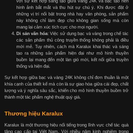
với sự kết hợp sáng tạo giữa vàng 24K và bạc tạo nên
hình ảnh bắt mắt và thu hút sự chú ý. Khi được đặt ở
những vị trí nổi bật trong nhà hay văn phòng, sản phẩm
này không chỉ làm đẹp cho không gian sống mà còn
mang lại cảm xúc tích cực cho mọi người.
Di sản văn hóa
: Việc sử dụng bạc và vàng trong chế tác
các sản phẩm thủ công truyền thống không phải là điều
mới mẻ. Tuy nhiên, cách mà Karalux khai thác và sáng
tạo ra những sản phẩm hiện đại như mô hình thuyền
buồm lại mang đến một làn gió mới, kết nối giữa truyền
thống và hiện đại.
Sự kết hợp giữa bạc và vàng 24K không chỉ đơn thuần là một
khía cạnh của thiết kế mà còn là sự giao hòa giữa cái đẹp, chất
lượng và ý nghĩa sâu sắc, khiến cho mô hình thuyền buồm trở
thành một tác phẩm nghệ thuật quý giá.
Thương hiệu Karalux
Karalux là một thương hiệu nổi tiếng trong lĩnh vực chế tác quà
tặng cao cấp tại Việt Nam. Với nhiều năm kinh nghiệm trong