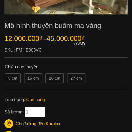
Mô hình thuyền buồm mạ vàng
12.000.000
₫
45.000.000
₫
–
SKU:
FMHB003VC
Chiều cao thuyền
9 cm
15 cm
20 cm
27 cm
Tình trạng:
Còn hàng
Số lượng:
Chỉ đường đến Karalux