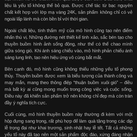
liệu là yếu tố không thể bỏ qua. Được chế tác từ bạc nguyên
chất kết hợp với lớp mạ vàng 24K, sản phẩm không chỉ có vẻ
ngoài lấp lánh mà còn bền bỉ với thời gian.
Ngoài chất liệu, tính thẩm mỹ của mô hình cũng tạo nên điểm
nhấn thú vị. Những đường nét thiết kế tinh xảo, sắc bén tạo cho
thuyền buồm hình ảnh sống động, như thể có thể chao mình
giữa sóng gió. Khi ánh sáng chiếu vào, mô hình phản chiếu ánh
sáng lung linh, tạo nên hiệu ứng vô cùng bắt mắt.
Bên cạnh đó, mô hình cũng không thiếu những yếu tố phong
thủy. Thuyền buồm được xem là biểu tượng của thành công và
may mắn, mang theo thông điệp “thuận buồm xuôi gió” – điều
mà bất kỳ ai cũng mong muốn trong công việc và cuộc sống.
Điều này đã khiến sản phẩm trở nên không chỉ đẹp mà còn tràn
đầy ý nghĩa tích cực.
Cuối cùng, mô hình thuyền buồm này thường đi kèm với một
hộp đựng sang trọng, rất phù hợp để làm quà tặng trong các dịp
lễ trọng đại như khai trương, sinh nhật hay lễ tết. Tất cả những
yếu tố này đã tạo nên một sản phẩm độc đáo, xứng đáng nhận