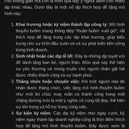
cho không gian mà còn là món quà đầy ý nghĩa dành cho nhiều
dịp khác nhau. Dưới đây là một số dịp thích hợp để tặng mô
hình này:
Khai trương hoặc kỷ niệm thành lập công ty
: Mô hình
thuyền buồm mang thông điệp “thuận buồm xuôi gió”, rất
thích hợp để tặng trong các dịp khai trương, giúp biểu
trưng cho sự khởi đầu suôn sẻ và sự phát triển bền vững
trong kinh doanh.
Sinh nhật hoặc các dịp lễ tết
: Đây là những dịp tuyệt vời
để dành tặng bạn bè, người thân. Món quà này thể hiện
sự yêu thương và mong muốn cho người nhận gặt hái
được nhiều thành công và sự hạnh phúc.
Thăng chức hoặc chuyển việc
: Khi một người nào đó
nhận được thăng chức, việc tặng mô hình thuyền buồm
như một lời chúc may mắn và thành công trong một
chặng đường mới là một ý nghĩa vô cùng tốt đẹp, thể hiện
sự tôn trọng và hỗ trợ trong công việc.
Sự kiện kỷ niệm
: Các dịp kỷ niệm như ngày cưới, kỷ
niệm ngày thành lập doanh nghiệp cũng là thời điểm thích
hợp để tặng mô hình thuyền buồm. Đây được xem là