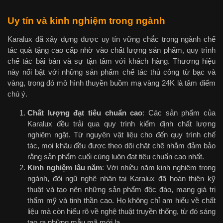
Uy tín và kinh nghiệm trong ngành
Karalux đã xây dựng được uy tín vững chắc trong ngành chế
tác quà tặng cao cấp nhờ vào chất lượng sản phẩm, quy trình
chế tác bài bản và sự tận tâm với khách hàng. Thương hiệu
này nổi bật với những sản phẩm chế tác thủ công từ bạc và
vàng, trong đó mô hình thuyền buồm mạ vàng 24K là tâm điểm
chú ý.
Chất lượng đạt tiêu chuẩn cao
: Các sản phẩm của
Karalux đều trải qua quy trình kiểm định chất lượng
nghiêm ngặt. Từ nguyên vật liệu cho đến quy trình chế
tác, mọi khâu đều được theo dõi chặt chẽ nhằm đảm bảo
rằng sản phẩm cuối cùng luôn đạt tiêu chuẩn cao nhất.
Kinh nghiệm lâu năm
: Với nhiều năm kinh nghiệm trong
ngành, đội ngũ nghệ nhân tại Karalux đã hoàn thiện kỹ
thuật và tạo nên những sản phẩm độc đáo, mang giá trị
thẩm mỹ và tinh thần cao. Họ không chỉ am hiểu về chất
liệu mà còn hiểu rõ về nghệ thuật truyền thống, từ đó sáng
tạo ra những mẫu mã mới lạ.