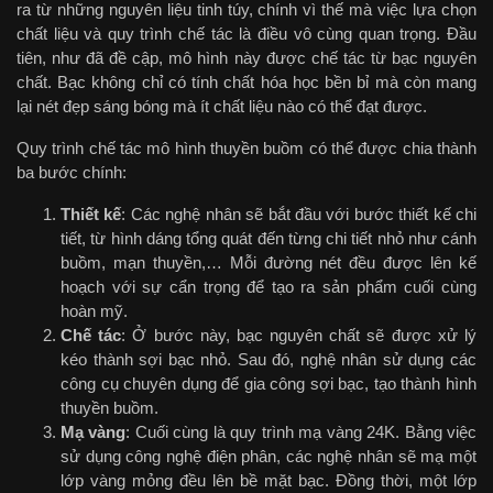
ra từ những nguyên liệu tinh túy, chính vì thế mà việc lựa chọn
chất liệu và quy trình chế tác là điều vô cùng quan trọng. Đầu
tiên, như đã đề cập, mô hình này được chế tác từ bạc nguyên
chất. Bạc không chỉ có tính chất hóa học bền bỉ mà còn mang
lại nét đẹp sáng bóng mà ít chất liệu nào có thể đạt được.
Quy trình chế tác mô hình thuyền buồm có thể được chia thành
ba bước chính:
Thiết kế
: Các nghệ nhân sẽ bắt đầu với bước thiết kế chi
tiết, từ hình dáng tổng quát đến từng chi tiết nhỏ như cánh
buồm, mạn thuyền,… Mỗi đường nét đều được lên kế
hoạch với sự cẩn trọng để tạo ra sản phẩm cuối cùng
hoàn mỹ.
Chế tác
: Ở bước này, bạc nguyên chất sẽ được xử lý
kéo thành sợi bạc nhỏ. Sau đó, nghệ nhân sử dụng các
công cụ chuyên dụng để gia công sợi bạc, tạo thành hình
thuyền buồm.
Mạ vàng
: Cuối cùng là quy trình mạ vàng 24K. Bằng việc
sử dụng công nghệ điện phân, các nghệ nhân sẽ mạ một
lớp vàng mỏng đều lên bề mặt bạc. Đồng thời, một lớp