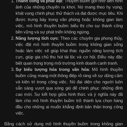
Thành công và phát đạt
: Thuyền buồm gợi nhớ đến hình
ảnh của những chuyến ra khơi. Nó mang theo hy vọng,
khát vọng chinh phục thử thách và đạt được mục tiêu. Khi
được trưng bày trong văn phòng hoặc không gian làm
việc, mô hình thuyền buồm biểu thị cho sự thành công
bền vững và sự phát triển không ngừng.
Năng lượng tích cực
: Theo các chuyên gia phong thủy,
việc đặt mô hình thuyền buồm trong không gian sống
hoặc làm việc sẽ giúp khai thác nguồn năng lượng tích
cực, giúp gia chủ thu hút tài lộc và cơ hội. Điều này đặc
biệt quan trọng trong môi trường kinh doanh cạnh tranh.
Sự biểu tượng hóa trong văn hóa
: Mô hình thuyền
buồm cũng mang một thông điệp rõ ràng về sự dũng cảm
và kiên trì trong công việc. Nó đại diện cho người luôn
sẵn sàng vượt qua sóng gió để chinh phục những đỉnh
cao mới. Sự kết hợp giữa hình thức và ý nghĩa này đã
làm cho mô hình thuyền buồm trở thành lựa chọn hàng
đầu cho những ai muốn khẳng định bản thân trong công
việc.
Bằng cách sử dụng mô hình thuyền buồm trong không gian