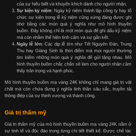
của sự hiểu biết và khuyến khích dành cho người nhận.
Sự kiện kỷ niệm
: Ngày kỷ niệm thành lập công ty hay tổ
chức sự kiện trong lễ kỷ niệm cũng xứng đáng được ghi
nhớ bằng các món quà ý nghĩa như mô hình thuyền
buồm. Đây không chỉ là một món quà để ghi dấu kỷ niệm
mà còn nhằm thể hiện tình cảm và sự gắn kết.
Ngày lễ lớn
: Các dịp lễ lớn như Tết Nguyên Đán, Trung
Thu hay Giáng Sinh là thời điểm mà mọi người thường
tìm kiếm những món quà ý nghĩa để gửi tặng nhau. Mô
hình thuyền buồm chắc chắn sẽ làm cho người nhận cảm
thấy trân trọng và hạnh phúc.
Mô hình thuyền buồm mạ vàng 24K không chỉ mang giá trị vật
chất mà còn chứa đựng ý nghĩa tinh thần sâu sắc, truyền tải
thông điệp của sự thịnh vượng và thành công.
Giá trị thẩm mỹ
Giá trị thẩm mỹ của mô hình thuyền buồm mạ vàng 24K nằm ở
sự tinh tế và độc đáo trong từng chi tiết thiết kế. Được chế tác