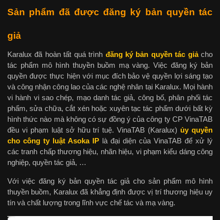
Sản phẩm đã được đăng ký bản quyền tác
giả
Karalux đã hoàn tất quá trình
đăng ký bản quyền tác giả
cho
tác phẩm mô hình thuyền buồm mạ vàng. Việc đăng ký bản
quyền được thực hiện với mục đích bảo vệ quyền lợi sáng tạo
và công nhận công lao của các nghệ nhân tại Karalux. Mọi hành
vi hành vi sao chép, mạo danh tác giả, công bố, phân phối tác
phẩm, sửa chữa, cắt xén hoặc xuyên tạc tác phẩm dưới bất kỳ
hình thức nào mà không có sự đồng ý của công ty CP VinaTAB
đều vi phạm luật sở hữu trí tuệ. VinaTAB (Karalux)
ủy quyền
cho công ty luật Asoka IP
là đại diện của VinaTAB để xử lý
các tranh chấp thương hiệu, nhãn hiệu, vi phạm kiểu dáng công
nghiệp, quyền tác giả, …
Với việc đăng ký bản quyền tác giả cho sản phẩm mô hình
thuyền buồm, Karalux đã khẳng định được vị trí thương hiệu uy
tín và chất lượng trong lĩnh vực chế tác và mạ vàng.