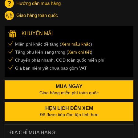
Hướng dẫn mua hàng
Giao hàng toàn quốc
KHUYẾN MÃI
Miễn phí khắc đề tặng (
Xem mẫu khắc
)
Tặng phụ kiện sang trọng (
Xem chi tiết
)
Chuyển phát nhanh, COD toàn quốc miễn phí
Giá bán niêm yết chưa bao gồm VAT
MUA NGAY
Giao hàng miễn phí toàn quốc
HẸN LỊCH ĐẾN XEM
Để được tiếp đón tận tình hơn
ĐỊA CHỈ MUA HÀNG: