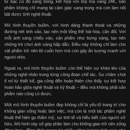
từ bạc có độ sáng bóng, kết hợp với lớp mạ vàng 24K, sản
phẩm không chỉ mang lại cảm giác sang trọng mà còn làm nổi
bật được tính nghệ thuật.
Mô hình thuyền buồm, với hình dáng thanh thoát và những
đường nét tinh xảo, tạo nên một tổng thể hài hòa, cân đối. Với
mỗi ánh sáng chiếu vào, sản phẩm như bừng sáng, tạo nên
những trò chơi ánh sáng hấp dẫn. Điều này không chỉ làm cho
vật phẩm trở nên lôi cuốn hơn mà còn gây ấn tượng mạnh với
người nhìn.
Ngoài ra, mô hình thuyền buồm còn thể hiện sự khéo léo của
những nghệ nhân trong từng công đoạn chế tác. Sự chăm chút
tỉ mỉ từ thiết kế, gia công đến hoàn thiện cho thấy sự kết hợp
hoàn hảo giữa nghệ thuật và kỹ thuật – điều mà không phải sản
phẩm nào cũng có được.
Một mô hình thuyền buồm đẹp không chỉ là yếu tố trang trí cho
không gian sống hoặc làm việc, mà còn là một tác phẩm nghệ
thuật thể hiện gu thẩm mỹ, sự tinh tế và hiểu biết của người sở
hữu. Mô hình này sẽ góp phần làm cho không gian trở nên sống