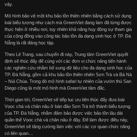
vậy.
Mô hình bảo vệ một khu bảo tồn thiên nhiên bằng cách sử dụng
loài biểu tượng như cách mà GreenViet đang làm đã từng được
thực hiện ở nhiều nơi, tuy nhiên khả năng huy động sự tham gia
của cộng đồng vào công tác bảo tồn đa dạng sinh học ở TP. Đà
Nẵng là rất đáng học tập.
Theo Lê Trang, sau chuyến đi này, Trung tâm GreenViet quyết
định sẽ thúc đẩy để cùng với các đơn vị chức năng tiến hành
các nghiên cứu nhằm bổ sung dữ liệu cho đa dạng sinh học của
TP. Đà Nẵng, gồm cả khu bảo tồn thiên nhiên Sơn Trà và Bà Nà
– Núi Chúa. Trong đó mô hình safari tự nhiên của vườn thú San
Diego cũng là một mô hình mà GreenViet tâm đắc.
Thời gian tới, GreenViet sẽ tiếp tục ưu tiên thúc đẩy đưa loài
Vọoc chà vá chân nâu ở bán đảo Sơn Trà trở thành biểu tượng
của TP. Đà Nẵng, nhằm đảm bảo được việc bảo tồn lâu dài
quần thể Vọoc chà vá chân nâu ở đây. Để làm được điều này,
GreenViet sẽ tăng cường làm việc với các cơ quan chức năng
có liên quan…