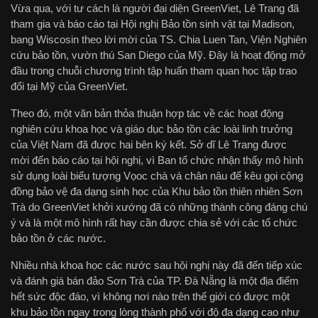
Vừa qua, với tư cách là người đại diện GreenViet, Lê Trang đã
tham gia và báo cáo tại Hội nghị Bảo tồn sinh vật tại Madison,
bang Wiscosin theo lời mời của TS. Chia Luen Tan, Viện Nghiên
cứu bảo tồn, vườn thú San Diego của Mỹ. Đây là hoạt động mở
đầu trong chuỗi chương trình tập huấn tham quan học tập trao
đổi tại Mỹ của GreenViet.
Theo đó, một văn bản thỏa thuận hợp tác về các hoạt động
nghiên cứu khoa học và giáo dục bảo tồn các loài linh trưởng
của Việt Nam đã được hai bên ký kết. Sở dĩ Lê Trang được
mời đến báo cáo tại hội nghị, vì Ban tổ chức nhận thấy mô hình
sử dụng loài biểu tượng Vọoc chà vá chân nâu để kêu gọi cộng
đồng bảo vệ đa dạng sinh học của Khu bảo tồn thiên nhiên Sơn
Trà do GreenViet khởi xướng đã có những thành công đáng chú
ý và là một mô hình rất hay cần được chia sẻ với các tổ chức
bảo tồn ở các nước.
Nhiều nhà khoa học các nước sau hội nghị này đã đến tiếp xúc
và đánh giá bán đảo Sơn Trà của TP. Đà Nẵng là một địa điểm
hết sức độc đáo, vì không nơi nào trên thế giới có được một
khu bảo tồn ngay trong lòng thành phố với độ đa dạng cao như