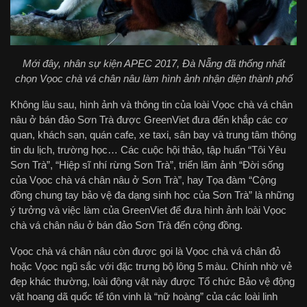
Mới đây, nhân sự kiện APEC 2017, Đà Nẵng đã thống nhất
chọn Vọoc chà vá chân nâu làm hình ảnh nhận diện thành phố
Không lâu sau, hình ảnh và thông tin của loài Vọoc chà vá chân
nâu ở bán đảo Sơn Trà được GreenViet đưa đến khắp các cơ
quan, khách sạn, quán cafe, xe taxi, sân bay và trung tâm thông
tin du lịch, trường học… Các cuộc hội thảo, tập huấn “Tôi Yêu
Sơn Trà”, “Hiệp sĩ nhí rừng Sơn Trà”, triển lãm ảnh “Đời sống
của Vọoc chà vá chân nâu ở Sơn Trà”, hay Tọa đàm “Cộng
đồng chung tay bảo vệ đa dạng sinh học của Sơn Trà” là những
ý tưởng và việc làm của GreenViet để đưa hình ảnh loài Vọoc
chà vá chân nâu ở bán đảo Sơn Trà đến cộng đồng.
Vọoc chà vá chân nâu còn được gọi là Vọoc chà vá chân đỏ
hoặc Vọoc ngũ sắc với đặc trưng bộ lông 5 màu. Chính nhờ vẻ
đẹp khác thường, loài động vật này được Tổ chức Bảo vệ động
vật hoang dã quốc tế tôn vinh là “nữ hoàng” của các loài linh