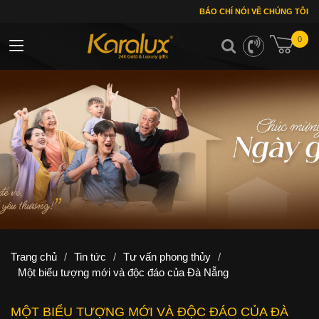
BÁO CHÍ NÓI VỀ CHÚNG TÔI
0
Toggle navigation
Trang chủ
/
Tin tức
/
Tư vấn phong thủy
/
Một biểu tượng mới và độc đáo của Đà Nẵng
MỘT BIỂU TƯỢNG MỚI VÀ ĐỘC ĐÁO CỦA ĐÀ