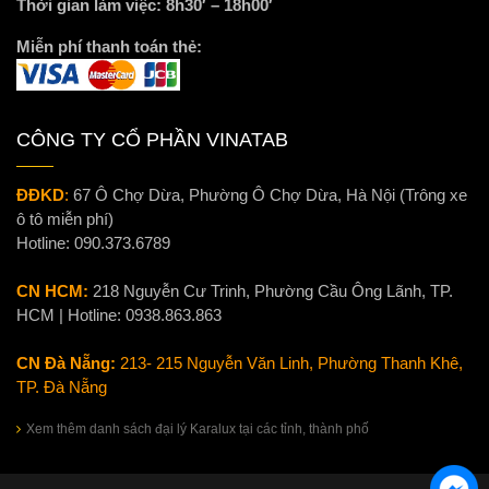
Thời gian làm việc: 8h30′ – 18h00′
Miễn phí thanh toán thẻ:
CÔNG TY CỔ PHẦN VINATAB
ĐĐKD
:
67 Ô Chợ Dừa, Phường Ô Chợ Dừa, Hà Nội (Trông xe
ô tô miễn phí)
Hotline:
090.373.6789
CN HCM:
218 Nguyễn Cư Trinh, Phường Cầu Ông Lãnh, TP.
HCM | Hotline:
0938.863.863
CN Đà Nẵng:
213- 215 Nguyễn Văn Linh, Phường Thanh Khê,
TP. Đà Nẵng
Xem thêm danh sách đại lý Karalux tại các tỉnh, thành phố