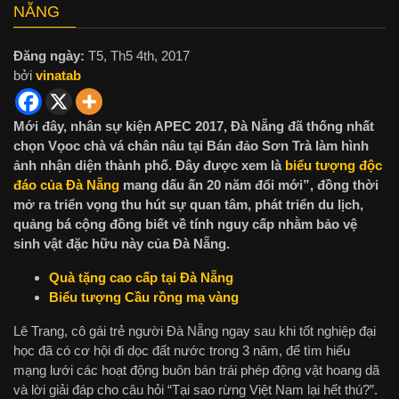
NẴNG
Đăng ngày:
T5, Th5 4th, 2017
bởi
vinatab
Mới đây, nhân sự kiện APEC 2017, Đà Nẵng đã thống nhất
chọn Vọoc chà vá chân nâu tại Bán đảo Sơn Trà làm hình
ảnh nhận diện thành phố. Đây được xem là
biểu tượng độc
đáo của Đà Nẵng
mang dấu ấn 20 năm đổi mới”, đồng thời
mở ra triển vọng thu hút sự quan tâm, phát triển du lịch,
quảng bá cộng đồng biết về tính nguy cấp nhằm bảo vệ
sinh vật đặc hữu này của Đà Nẵng.
Quà tặng cao cấp tại Đà Nẵng
Biểu tượng Cầu rồng mạ vàng
Lê Trang, cô gái trẻ người Đà Nẵng ngay sau khi tốt nghiệp đại
học đã có cơ hội đi dọc đất nước trong 3 năm, để tìm hiểu
mạng lưới các hoạt động buôn bán trái phép động vật hoang dã
và lời giải đáp cho câu hỏi “Tại sao rừng Việt Nam lại hết thú?”.