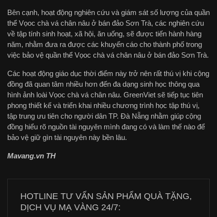
Bên cạnh, hoạt động nghiên cứu và giám sát số lượng của quần
thể Vọoc chà vá chân nâu ở bán đảo Sơn Trà, các nghiên cứu
về tập tính sinh hoạt, xã hội, ăn uống, sẽ được tiến hành hàng
năm, nhằm đưa ra được các khuyến cáo cho thành phố trong
việc bảo vệ quần thể Vọoc chà vá chân nâu ở bán đảo Sơn Trà.
Các hoạt động giáo dục thời điểm này trở nên rất thú vị khi cộng
đồng đã quan tâm nhiều hơn đến đa dạng sinh học thông qua
hình ảnh loài Vọoc chà vá chân nâu. GreenViet sẽ tiếp tục tiên
phong thiết kế và triển khai nhiều chương trình học tập thú vị,
tập trung ưu tiên cho người dân TP. Đà Nẵng nhằm giúp cộng
đồng hiểu rõ nguồn tài nguyên mình đang có và làm thế nào để
bảo vệ giữ gìn tài nguyên này bền lâu.
Mavang.vn TH
HOTLINE TƯ VẤN SẢN PHẨM QUÀ TẶNG,
DỊCH VỤ MẠ VÀNG 24/7: