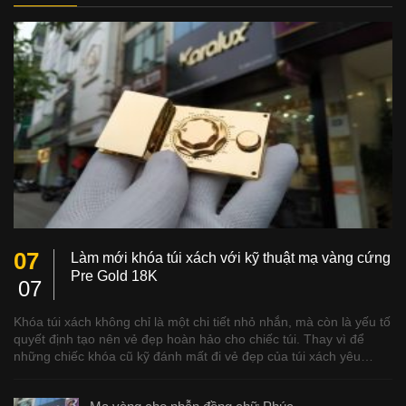
07
Làm mới khóa túi xách với kỹ thuật mạ vàng cứng
Pre Gold 18K
07
Khóa túi xách không chỉ là một chi tiết nhỏ nhắn, mà còn là yếu tố
quyết định tạo nên vẻ đẹp hoàn hảo cho chiếc túi. Thay vì để
những chiếc khóa cũ kỹ đánh mất đi vẻ đẹp của túi xách yêu…