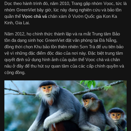
Dọc theo hành trình đó, năm 2010, Trang gặp nhóm Vọoc, tức là
nhóm GreenViet bây giờ, lúc này đang nghiên cứu và bảo tồn
quần thể
Vọoc chà vá
chân xám ở Vườn Quốc gia Kon Ka
Kinh, Gia Lai.
Năm 2012, họ chính thức thành lập và ra mắt Trung tâm Bảo
tồn đa dạng sinh học GreenViet đặt văn phòng tại Đà Nẵng,
đồng thời chọn Khu bảo tồn thiên nhiên Sơn Trà để ưu tiên bảo
vệ vì những đặc điểm độc đáo của nơi này. Đặc biệt trung tâm
quyết định sử dụng hình ảnh của quần thể Vọoc chà vá chân
nâu ở đây để thu hút sự quan tâm của các cấp chính quyền và
cộng đồng.