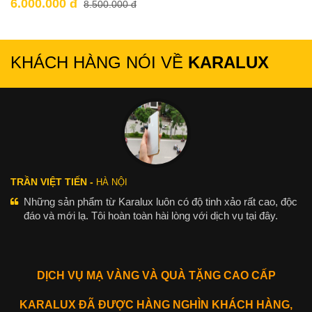
6.000.000 đ
8.500.000 đ
KHÁCH HÀNG NÓI VỀ
KARALUX
TRẦN VIỆT TIẾN -
HÀ NỘI
Những sản phẩm từ Karalux luôn có độ tinh xảo rất cao, độc
đáo và mới lạ. Tôi hoàn toàn hài lòng với dịch vụ tại đây.
DỊCH VỤ MẠ VÀNG VÀ QUÀ TẶNG CAO CẤP
KARALUX ĐÃ ĐƯỢC HÀNG NGHÌN KHÁCH HÀNG,