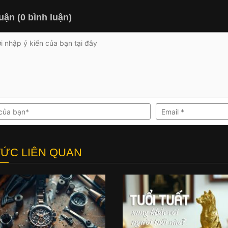
uận (0 bình luận)
TỨC LIÊN QUAN