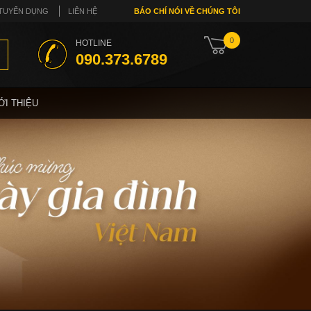
TUYỂN DỤNG
LIÊN HỆ
BÁO CHÍ NÓI VỀ CHÚNG TÔI
0
HOTLINE
090.373.6789
ỚI THIỆU