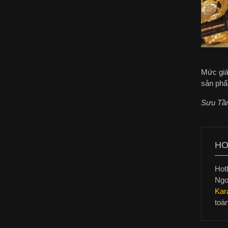
Mức giá 
sản phẩm
Sưu Tầ
HO
Hotl
Ngo
Kar
toà