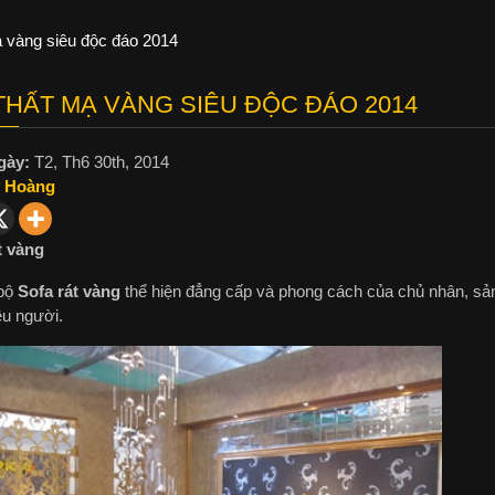
ạ vàng siêu độc đáo 2014
THẤT MẠ VÀNG SIÊU ĐỘC ĐÁO 2014
gày:
T2, Th6 30th, 2014
 Hoàng
t vàng
bộ
Sofa rát vàng
thể hiện đẳng cấp và phong cách của chủ nhân, sản
ều người.