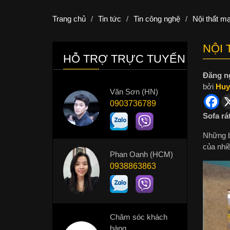
Trang chủ
/
Tin tức
/
Tin công nghệ
/
Nội thất m
NỘI 
HỖ TRỢ TRỰC TUYẾN
Đăng n
bởi
Huy
Văn Sơn (HN)
0903736789
Sofa rá
Những 
của nhi
Phan Oanh (HCM)
0938863863
Chăm sóc khách
hàng