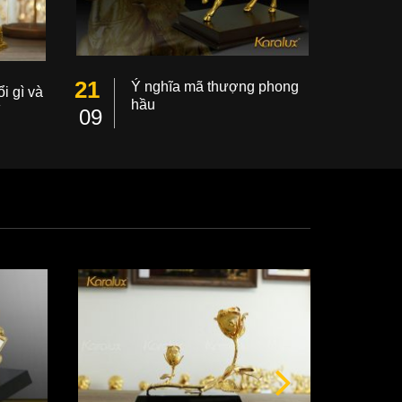
21
Ý nghĩa mã thượng phong
i gì và
hầu
ì
09