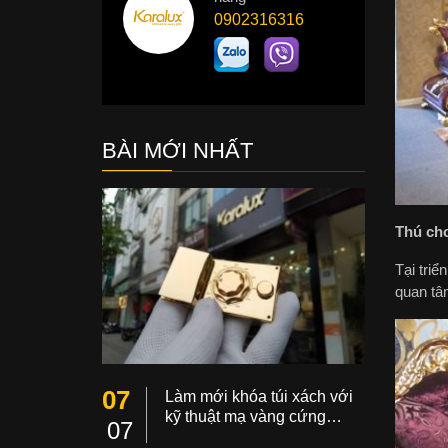
0902316316
BÀI MỚI NHẤT
Thú chơ
Tại tri
quan tâ
07
Làm mới khóa túi xách với
kỹ thuật mạ vàng cứng…
07