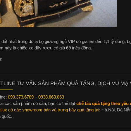
đắt nhất trong đó là bộ giường ngủ VIP có giá lên đến 1,1 tỷ đồng, bộ
 này là chiếc xe đẩy rượu có giá 69 triệu đồng.
m
TLINE TƯ VẤN SẢN PHẨM QUÀ TẶNG, DỊCH VỤ MẠ V
ine:
090.373.6789
–
0938.863.863
ài các sản phẩm có sẵn, bạn có thể đặt
chế tác quà tặng theo yêu c
alux có các showroom bán và trưng bày quà tặng tại:
Hà Nội, Đà Nẵn
n quốc.