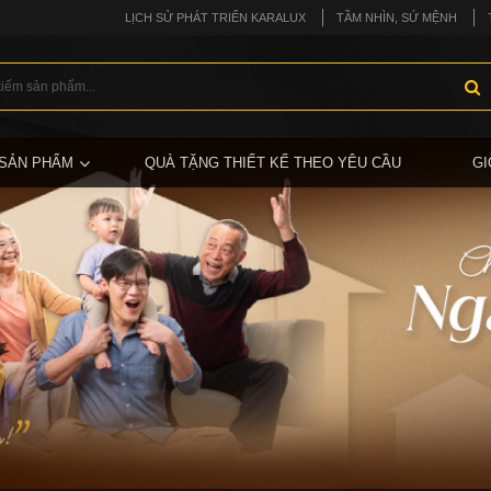
LỊCH SỬ PHÁT TRIỂN KARALUX
TẦM NHÌN, SỨ MỆNH
SẢN PHẨM
QUÀ TẶNG THIẾT KẾ THEO YÊU CẦU
GI