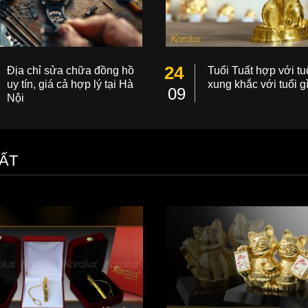
24
Địa chỉ sửa chữa đồng hồ
Tuổi Tuất hợp với tuổ
uy tín, giá cả hợp lý tại Hà
xung khắc với tuổi g
09
Nội
ẤT