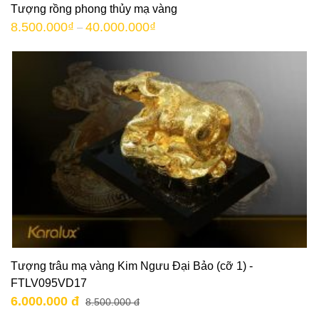
Tượng rồng phong thủy mạ vàng
8.500.000
₫
40.000.000
₫
–
Tượng trâu mạ vàng Kim Ngưu Đại Bảo (cỡ 1) -
FTLV095VD17
6.000.000 đ
8.500.000 đ