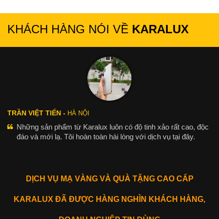
KHÁCH HÀNG NÓI VỀ
KARALUX
TRẦN VIỆT TIẾN -
HÀ NỘI
Những sản phẩm từ Karalux luôn có độ tinh xảo rất cao, độc
đáo và mới lạ. Tôi hoàn toàn hài lòng với dịch vụ tại đây.
DỊCH VỤ MẠ VÀNG VÀ QUÀ TẶNG CAO CẤP
KARALUX ĐÃ ĐƯỢC HÀNG NGHÌN KHÁCH HÀNG,