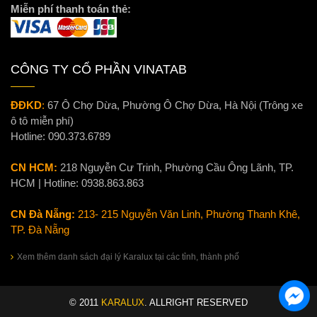
Miễn phí thanh toán thẻ:
CÔNG TY CỔ PHẦN VINATAB
ĐĐKD
:
67 Ô Chợ Dừa, Phường Ô Chợ Dừa, Hà Nội (Trông xe
ô tô miễn phí)
Hotline:
090.373.6789
CN HCM:
218 Nguyễn Cư Trinh, Phường Cầu Ông Lãnh, TP.
HCM | Hotline:
0938.863.863
CN Đà Nẵng:
213- 215 Nguyễn Văn Linh, Phường Thanh Khê,
TP. Đà Nẵng
Xem thêm danh sách đại lý Karalux tại các tỉnh, thành phố
© 2011
KARALUX
. ALLRIGHT RESERVED