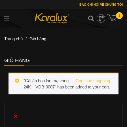
BÁO CHÍ NÓI VỀ CHÚNG TÔI
1
Toggle navigation
Trang chủ
/
Giỏ hàng
GIỎ HÀNG
“Cài áo hoa lan mạ vàng
Continue shopping
24K – VDB-0007” has been added to your cart.
×