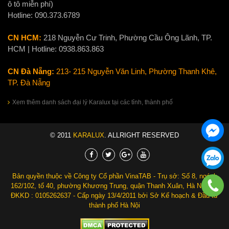
ô tô miễn phí)
Hotline:
090.373.6789
CN HCM:
218 Nguyễn Cư Trinh, Phường Cầu Ông Lãnh, TP.
HCM | Hotline:
0938.863.863
CN Đà Nẵng:
213- 215 Nguyễn Văn Linh, Phường Thanh Khê,
TP. Đà Nẵng
Xem thêm danh sách đại lý Karalux tại các tỉnh, thành phố
© 2011
KARALUX
. ALLRIGHT RESERVED
Bản quyền thuộc về Công ty Cổ phần VinaTAB - Trụ sở: Số 8, ngách
162/102, tổ 40, phường Khương Trung, quận Thanh Xuân, Hà Nội. Số
ĐKKD : 0105262637 - Cấp ngày 13/4/2011 bởi Sở Kế hoạch & Đầu tư
thành phố Hà Nội