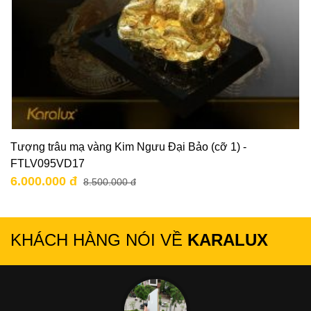
Tượng trâu mạ vàng Kim Ngưu Đại Bảo (cỡ 1) -
FTLV095VD17
6.000.000 đ
8.500.000 đ
KHÁCH HÀNG NÓI VỀ
KARALUX