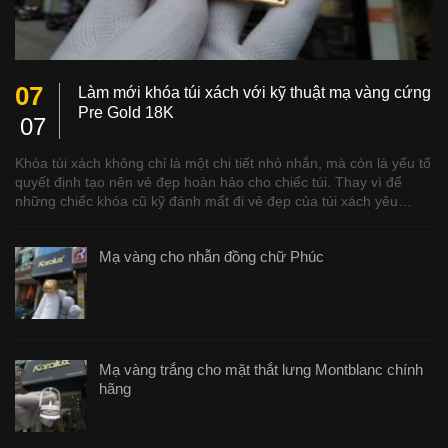
07
Làm mới khóa túi xách với kỹ thuật mạ vàng cứng
Pre Gold 18K
07
Khóa túi xách không chỉ là một chi tiết nhỏ nhắn, mà còn là yếu tố
quyết định tạo nên vẻ đẹp hoàn hảo cho chiếc túi. Thay vì để
những chiếc khóa cũ kỹ đánh mất đi vẻ đẹp của túi xách yêu…
Mạ vàng cho nhẫn đồng chữ Phúc
Mạ vàng trắng cho mặt thắt lưng Montblanc chính
hãng