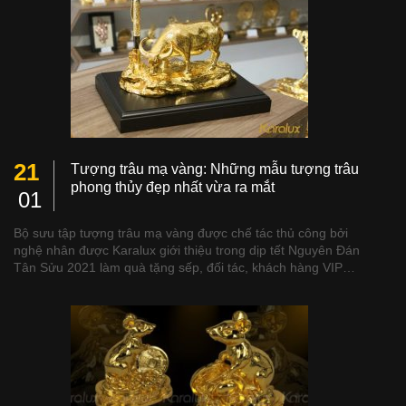
21
Tượng trâu mạ vàng: Những mẫu tượng trâu
phong thủy đẹp nhất vừa ra mắt
01
Bộ sưu tập tượng trâu mạ vàng được chế tác thủ công bởi
nghệ nhân được Karalux giới thiệu trong dịp tết Nguyên Đán
Tân Sửu 2021 làm quà tặng sếp, đối tác, khách hàng VIP…