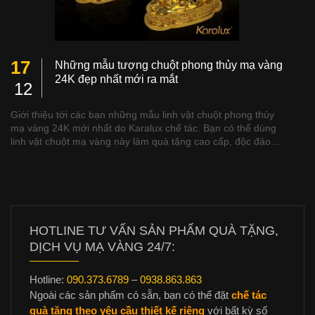
17
Những mẫu tượng chuột phong thủy mạ vàng
24K đẹp nhất mới ra mắt
12
Giới thiệu tới các bạn những mẫu linh vật chuột phong thủy
mạ vàng 24K mới nhất do Karalux chế tác. Bạn có thể dùng
linh vật chuột mạ vàng này làm quà tặng cao cấp, độc đáo…
HOTLINE TƯ VẤN SẢN PHẨM QUÀ TẶNG,
DỊCH VỤ MẠ VÀNG 24/7:
Hotline:
090.373.6789
–
0938.863.863
Ngoài các sản phẩm có sẵn, bạn có thể đặt
chế tác
quà tặng theo yêu cầu thiết kế riêng
với bất kỳ số