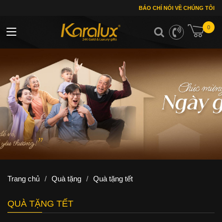
BÁO CHÍ NÓI VỀ CHÚNG TÔI
0
Toggle navigation
Trang chủ
/
Quà tặng
/
Quà tặng tết
QUÀ TẶNG TẾT