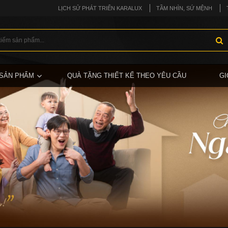
LỊCH SỬ PHÁT TRIỂN KARALUX
TẦM NHÌN, SỨ MỆNH
SẢN PHẨM
QUÀ TẶNG THIẾT KẾ THEO YÊU CẦU
GI