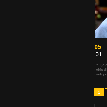
05
01
Để lựa 
nghĩa dị
mình yê
1