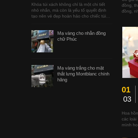
Khóa túi xách không chỉ là một chi tiết
đồng, th
nhỏ nhắn, mà còn là yếu tố quyết định
đồng, n
tạo nên vẻ đẹp hoàn hảo cho chiếc túi…
Mạ vàng cho nhẫn đồng
chữ Phúc
Mạ vàng trắng cho mặt
thắt lưng Montblanc chính
hãng
01
03
Hoa hồn
các loài
mình ho