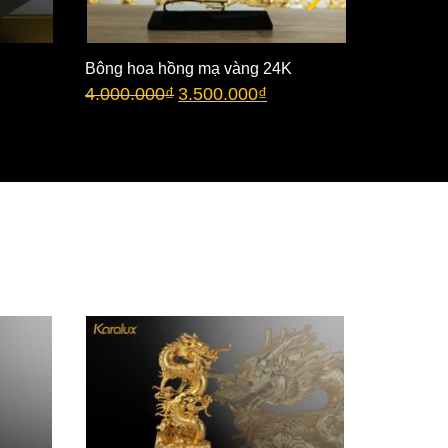
Bông hoa hồng mạ vàng 24K
Bông hoa
4.000.000
₫
3.500.000
₫
chụp thủy
3.500.00