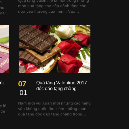
Quà tặng Valentine là một trong những
n
món quà tặng cao cấp dành tặng cho
cho
nửa yêu thương của mình. Vào…
 loại…
07
độc
Quà tặng Valentine 2017
độc đáo tặng chàng
01
Năm mới vui Xuân mới nhưng các nàng
y lễ
vẫn không quên tìm kiếm những món
thì
quà tặng độc đáo tặng chàng trong…
ng…