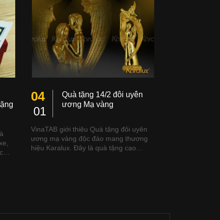
04
Quà tặng 14/2 đôi uyên
tặng
ương Mạ vàng
01
VinaTAB giới thiệu Quà tặng đôi uyên
uà
ương mạ vàng độc đáo mang thương
xe,
hiệu Karalux. Đây là quà tặng cao…
đúc…