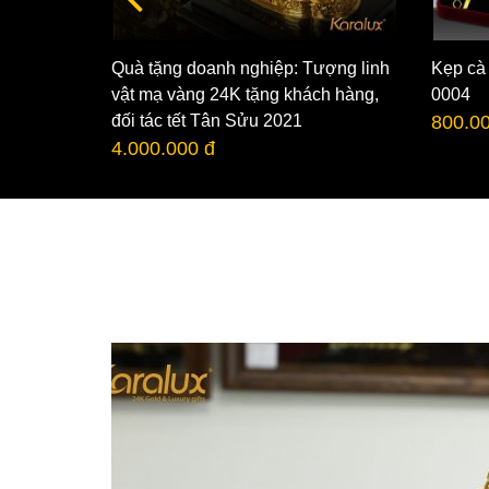
Quà tặng doanh nghiệp: Tượng linh
Kẹp cà
n tài mạ
vật mạ vàng 24K tặng khách hàng,
0004
đối tác tết Tân Sửu 2021
800.0
4.000.000 đ