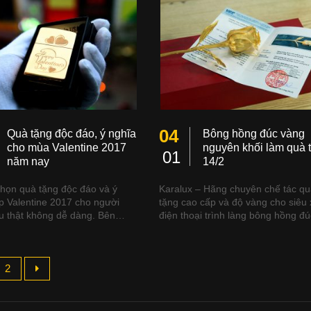
04
Quà tặng độc đáo, ý nghĩa
Bông hồng đúc vàng
cho mùa Valentine 2017
nguyên khối làm quà 
01
năm nay
14/2
chọn quà tặng độc đáo và ý
Karalux – Hãng chuyên chế tác q
p Valentine 2017 cho người
tặng cao cấp và độ vàng cho siêu 
u thật không dễ dàng. Bên…
điện thoại trình làng bông hồng 
2