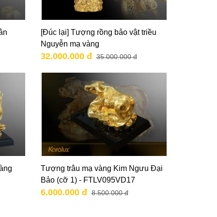
ân
[Đúc lại] Tượng rồng bảo vật triều
Nguyễn mạ vàng
32.000.000 đ
35.000.000 đ
vàng
Tượng trâu mạ vàng Kim Ngưu Đại
Bảo (cỡ 1) - FTLV095VD17
6.000.000 đ
8.500.000 đ