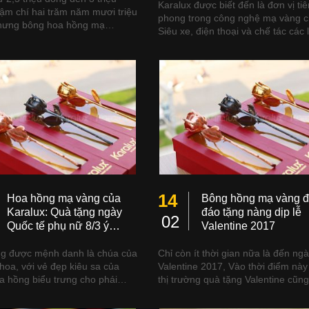
Karalux được biết đến là đơn vị tiê
ậm chí hai trăm năm mươi triệu
phong trong công nghệ mạ vàng 
hưng bông hoa hồng mạ…
Siêu xe, điện thoại và chế tác các
14
Hoa hồng mạ vàng của
Bông hồng mạ vàng 
Karalux: Quà tặng ngày
đáo tặng nàng dịp lễ
02
Quốc tế phụ nữ 8/3 ý…
Valentine 2017
g được mệnh danh là chúa của
Chỉ còn ít thời gian nữa là đến ngà
 hoa, với vẻ đẹp kiêu sa của
Valentine 2017, Vào thời điểm này 
a hồng biểu trưng cho phái…
thị trường quà tặng Valentine cũ