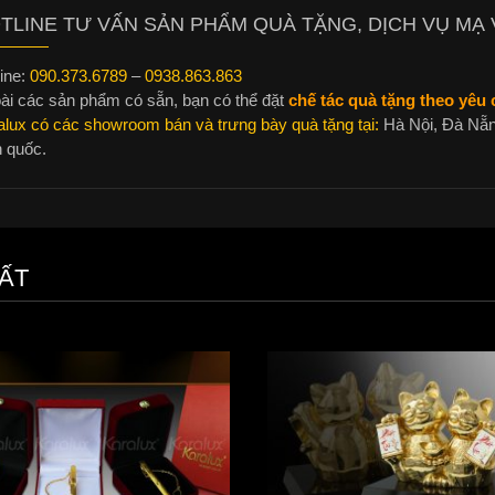
TLINE TƯ VẤN SẢN PHẨM QUÀ TẶNG, DỊCH VỤ MẠ V
ine:
090.373.6789
–
0938.863.863
ài các sản phẩm có sẵn, bạn có thể đặt
chế tác quà tặng theo yêu c
alux có các showroom bán và trưng bày quà tặng tại:
Hà Nội, Đà Nẵn
n quốc.
ẤT