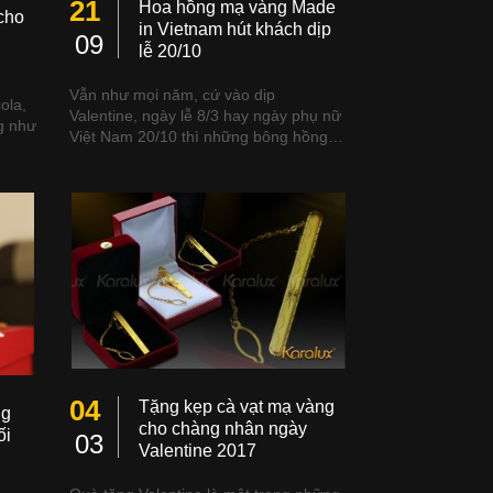
21
Hoa hồng mạ vàng Made
cho
in Vietnam hút khách dịp
09
lễ 20/10
Vẫn như mọi năm, cứ vào dịp
ola,
Valentine, ngày lễ 8/3 hay ngày phụ nữ
g như
Việt Nam 20/10 thì những bông hồng…
04
Tặng kẹp cà vạt mạ vàng
ng
cho chàng nhân ngày
ối
03
Valentine 2017