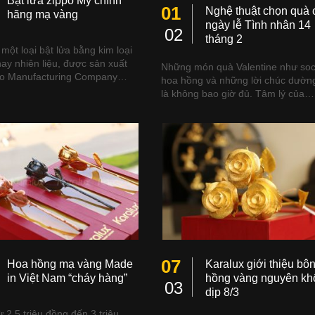
Bật lửa zippo Mỹ chính
01
Nghệ thuật chọn quà 
hãng mạ vàng
ngày lễ Tình nhân 14
02
tháng 2
 một loại bật lửa bằng kim loại
hay nhiên liệu, được sản xuất
Những món quà Valentine như soc
po Manufacturing Company…
hoa hồng và những lời chúc dườn
là không bao giờ đủ. Tâm lý của…
07
Hoa hồng mạ vàng Made
Karalux giới thiệu bô
in Việt Nam “cháy hàng”
hồng vàng nguyên kh
03
dịp 8/3
ừ 2,5 triệu đồng đến 3 triệu