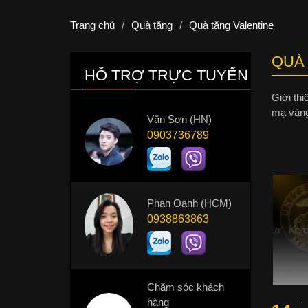
Trang chủ
/
Quà tặng
/
Quà tặng Valentine
QUÀ
HỖ TRỢ TRỰC TUYẾN
Giới th
mạ vàng
Văn Sơn (HN)
0903736789
Phan Oanh (HCM)
0938863863
Chăm sóc khách
hàng