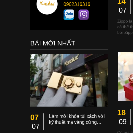
14
0902316316
07
Zippo là
có thể t
bởi Zip
BÀI MỚI NHẤT
18
07
Làm mới khóa túi xách với
09
kỹ thuật mạ vàng cứng…
07
Có giá t