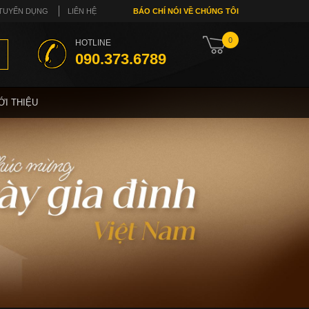
TUYỂN DỤNG
LIÊN HỆ
BÁO CHÍ NÓI VỀ CHÚNG TÔI
0
HOTLINE
090.373.6789
ỚI THIỆU