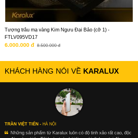
Tượng trâu mạ vàng Kim Ngưu Đại Bảo (cỡ 1) -
FTLV095VD17
6.000.000 đ
8.500.000 đ
KHÁCH HÀNG NÓI VỀ
KARALUX
TRẦN VIỆT TIẾN -
HÀ NỘI
Những sản phẩm từ Karalux luôn có độ tinh xảo rất cao, độc