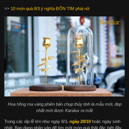
>>
10 món quà 8/3 ý nghĩa ĐỐN TIM phái nữ
Hoa hồng mạ vàng phiên bản chụp thủy tinh là mẫu mới, đẹp
nhất mới được Karalux ra mắt
Trong các dịp lễ lớn như ngày 8/3,
ngày 20/10
hoặc ngày sinh
nhật. Bạn đang phân vân để tìm một món quà thật đặc biệt đầy