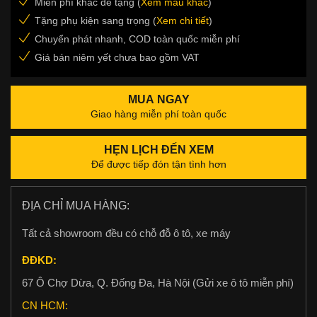
Miễn phí khắc đề tặng (
Xem mẫu khắc
)
Tặng phụ kiện sang trọng (
Xem chi tiết
)
Chuyển phát nhanh, COD toàn quốc miễn phí
Giá bán niêm yết chưa bao gồm VAT
MUA NGAY
Giao hàng miễn phí toàn quốc
HẸN LỊCH ĐẾN XEM
Để được tiếp đón tận tình hơn
ĐỊA CHỈ MUA HÀNG:
Tất cả showroom đều có chỗ đỗ ô tô, xe máy
ĐĐKD:
67 Ô Chợ Dừa, Q. Đống Đa, Hà Nội (Gửi xe ô tô miễn phí)
CN HCM: