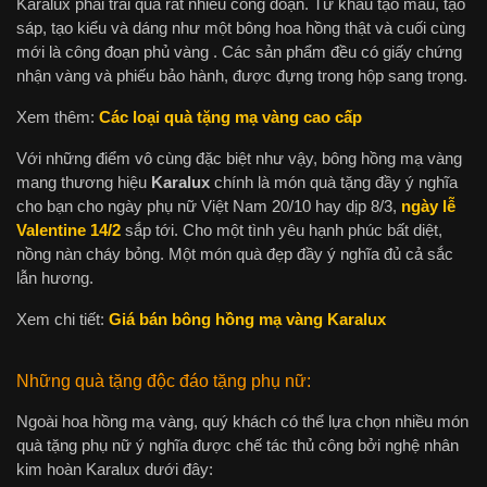
Karalux phải trải qua rất nhiều công đoạn. Từ khâu tạo mẫu, tạo
sáp, tạo kiểu và dáng như một bông hoa hồng thật và cuối cùng
mới là công đoạn phủ vàng . Các sản phẩm đều có giấy chứng
nhận vàng và phiếu bảo hành, được đựng trong hộp sang trọng.
Xem thêm:
Các loại quà tặng mạ vàng cao cấp
Với những điểm vô cùng đặc biệt như vậy, bông hồng mạ vàng
mang thương hiệu
Karalux
chính là món quà tặng đầy ý nghĩa
cho bạn cho ngày phụ nữ Việt Nam 20/10 hay dịp 8/3,
ngày lễ
Valentine 14/2
sắp tới. Cho một tình yêu hạnh phúc bất diệt,
nồng nàn cháy bỏng. Một món quà đẹp đầy ý nghĩa đủ cả sắc
lẫn hương.
Xem chi tiết:
Giá bán bông hồng mạ vàng Karalux
Những quà tặng độc đáo tặng phụ nữ:
Ngoài hoa hồng mạ vàng, quý khách có thể lựa chọn nhiều món
quà tặng phụ nữ ý nghĩa được chế tác thủ công bởi nghệ nhân
kim hoàn Karalux dưới đây: