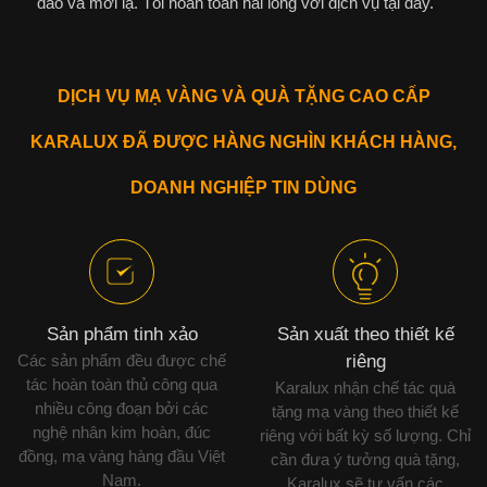
đáo và mới lạ. Tôi hoàn toàn hài lòng với dịch vụ tại đây.
DỊCH VỤ MẠ VÀNG VÀ QUÀ TẶNG CAO CẤP
KARALUX ĐÃ ĐƯỢC HÀNG NGHÌN KHÁCH HÀNG,
DOANH NGHIỆP TIN DÙNG
Sản phẩm tinh xảo
Sản xuất theo thiết kế
Các sản phẩm đều được chế
riêng
tác hoàn toàn thủ công qua
Karalux nhận chế tác quà
nhiều công đoạn bởi các
tặng mạ vàng theo thiết kế
nghệ nhân kim hoàn, đúc
riêng với bất kỳ số lượng. Chỉ
đồng, mạ vàng hàng đầu Việt
cần đưa ý tưởng quà tặng,
Nam.
Karalux sẽ tư vấn các