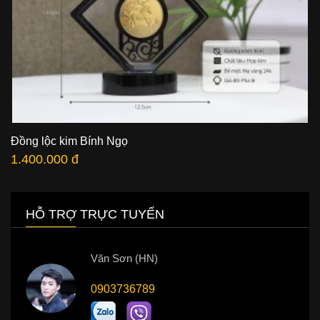
Đồng lộc kim Bính Ngọ
1.400.000 đ
HỖ TRỢ TRỰC TUYẾN
Văn Sơn (HN)
0903736789