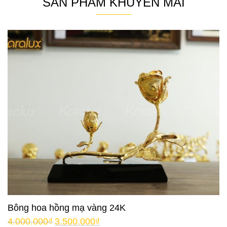
SẢN PHẨM KHUYẾN MÃI
Bông hoa hồng mạ vàng 24K
4.000.000
₫
3.500.000
₫