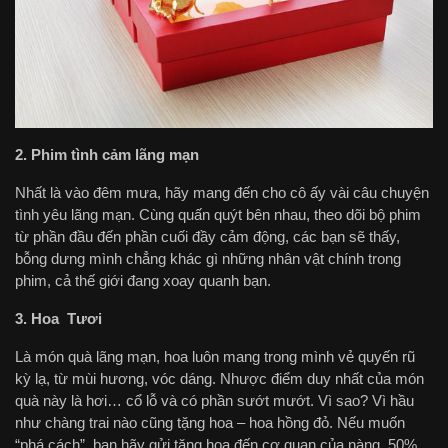
2. Phim tình cảm lãng mạn
Nhất là vào đêm mưa, hãy mang đến cho cô ấy vài câu chuyện
tình yêu lãng mạn. Cùng quấn quýt bên nhau, theo dõi bộ phim
từ phần đầu đến phần cuối đầy cảm động, các bạn sẽ thấy,
bỗng dưng mình chẳng khác gì những nhân vật chính trong
phim, cả thế giới đang xoay quanh bạn.
3.
Hoa Tươi
Là món quà lãng mạn, hoa luôn mang trong mình vẻ quyến rũ
kỳ lạ, từ mùi hương, vóc dáng. Nhược điểm duy nhất của món
quà này là hơi… cổ lỗ và có phần sướt mướt. Vì sao? Vì hầu
như chàng trai nào cũng tặng hoa – hoa hồng đỏ. Nếu muốn
“phá cách”, bạn hãy gửi tặng hoa đến cơ quan của nàng. 50%