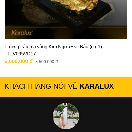
Tượng trâu mạ vàng Kim Ngưu Đại Bảo (cỡ 1) -
FTLV095VD17
6.000.000 đ
8.500.000 đ
KHÁCH HÀNG NÓI VỀ
KARALUX