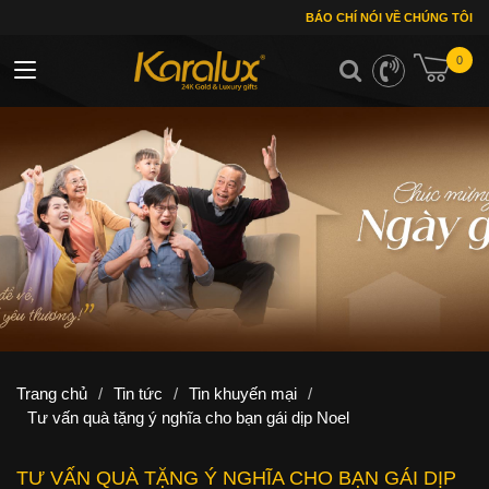
BÁO CHÍ NÓI VỀ CHÚNG TÔI
0
Toggle navigation
Trang chủ
/
Tin tức
/
Tin khuyến mại
/
Tư vấn quà tặng ý nghĩa cho bạn gái dịp Noel
TƯ VẤN QUÀ TẶNG Ý NGHĨA CHO BẠN GÁI DỊP