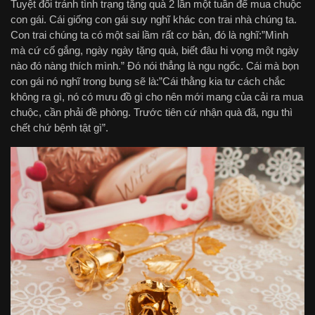
Tuyệt đối tránh tình trạng tặng quà 2 lần một tuần để mua chuộc
con gái. Cái giống con gái suy nghĩ khác con trai nhà chúng ta.
Con trai chúng ta có một sai lầm rất cơ bản, đó là nghĩ:”Mình
mà cứ cố gắng, ngày ngày tặng quà, biết đâu hi vọng một ngày
nào đó nàng thích mình.” Đó nói thẳng là ngu ngốc. Cái mà bọn
con gái nó nghĩ trong bụng sẽ là:”Cái thằng kia tư cách chắc
không ra gì, nó có mưu đồ gì cho nên mới mang của cải ra mua
chuộc, cần phải đề phòng. Trước tiên cứ nhận quà đã, ngu thì
chết chứ bệnh tật gì”.