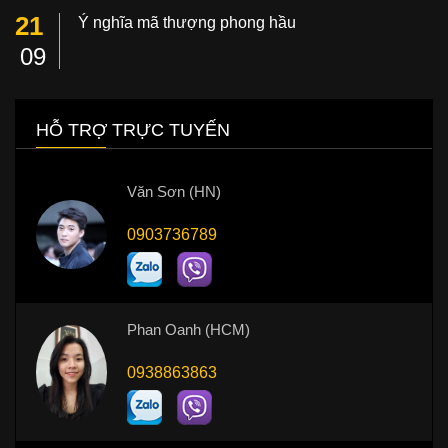
21
Ý nghĩa mã thượng phong hầu
09
HỖ TRỢ TRỰC TUYẾN
Văn Sơn (HN)
0903736789
Phan Oanh (HCM)
0938863863