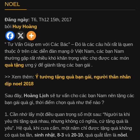
NOEL
Đăng ngày:
T6, Th12 15th, 2017
bởi
Huy Hoàng
” Tư Vấn Giúp em với Các Bác” – Đó là các câu hỏi rất là quen
thuộc ở trên các diễn đàn mạng ở Việt Nam, các bạn Nam
thường gặp rất nhiều khó khăn trọng việc chọ được các món
quà tặng
ưng ý để giành tặng các bạn gái .
>> Xem thêm:
Ý tưởng tặng quà bạn gái, người thân nhân
dịp noel 2018
Sau đây,
Hoàng Lịch
sẽ tư vấn cho các bạn Nam nên tặng các
bạn gái quà gì, thời điểm chọn quà như thế nào ?
1. Cần nhớ lấy một điều quan trọng số một sau: “Người ta khi
yêu thì tặng quà nhau, nhưng không có nghĩa, cứ tặng quà là
yêu”. Hệ quả, khi cưa cẩm, một năm chỉ được tặng quà không
có quá ba lần,
sinh nhật
,
8-3
và
20-10
, quá quắt lắm là
nôel
.