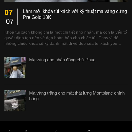
07
Làm mới khóa túi xách với kỹ thuật mạ vàng cứng
Pre Gold 18K
07
Khóa túi xách không chỉ là một chi tiết nhỏ nhắn, mà còn là yếu tố
quyết định tạo nên vẻ đẹp hoàn hảo cho chiếc túi. Thay vì để
những chiếc khóa cũ kỹ đánh mất đi vẻ đẹp của túi xách yêu…
Mạ vàng cho nhẫn đồng chữ Phúc
Mạ vàng trắng cho mặt thắt lưng Montblanc chính
hãng