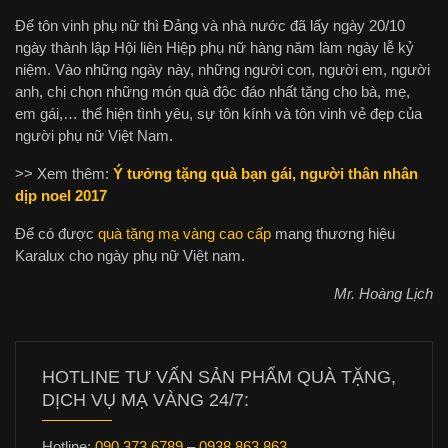
Để tôn vinh phụ nữ thì Đảng và nhà nước đã lấy ngày 20/10
ngày thành lập Hội liên Hiệp phụ nữ hàng năm làm ngày lễ kỷ
niệm. Vào những ngày này, những người con, người em, người
anh, chị chọn những món quà độc đáo nhất tặng cho bà, mẹ,
em gái,… thể hiện tình yêu, sự tôn kính và tôn vinh vẻ đẹp của
người phụ nữ Việt Nam.
>> Xem thêm:
Ý tưởng tặng quà bạn gái, người thân nhân
dịp noel 2017
Để có được
quà tặng mạ vàng cao cấp
mang thương hiệu
Karalux cho ngày phụ nữ Việt nam.
Mr. Hoàng Lịch
HOTLINE TƯ VẤN SẢN PHẨM QUÀ TẶNG,
DỊCH VỤ MẠ VÀNG 24/7:
Hotline:
090.373.6789
–
0938.863.863