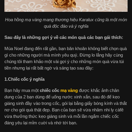
Hoa hồng mạ vàng mang thương hiệu Karalux cũng là một món
quà độc đáo và ý nghĩa
Sau đây là những gợi ý về các món quà các bạn gái thích:
Mùa Noel đang đến rất gần, bạn băn khoăn không biết chọn quà
gì cho những người mà mình yêu quý. Đừng lo lắng hãy cùng
chúng tôi tham khảo một vài gợi ý cho những món quà vừa túi
tiền nhưng lại rất bất ngờ và sáng tạo sau đây:
1.Chiếc cốc ý nghĩa
Bạn hãy mua một
chiếc cốc
mạ vàng
được khắc ảnh chân
dung của 2 bạn dùng để uống nước xinh xắn, sau đó để kẹo
giáng sinh đầy vào trong cốc, gói lại bằng giấy bóng kính và thắt
nơ cho gói quà thật đẹp. Bạn của bạn sẽ vừa nhâm nhi ly càfê
vừa thưởng thức kẹo giáng sinh và mỗi lần ngắm chiếc cốc
đáng yêu lại mỉm cuời và nhớ tới bạn.