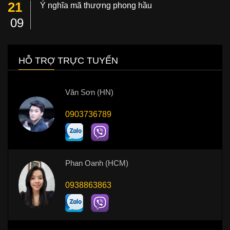
21
Ý nghĩa mã thượng phong hầu
09
HỖ TRỢ TRỰC TUYẾN
Văn Sơn (HN)
0903736789
Phan Oanh (HCM)
0938863863