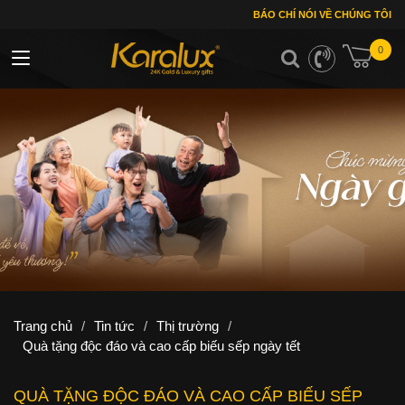
BÁO CHÍ NÓI VỀ CHÚNG TÔI
0
Toggle navigation
Trang chủ
/
Tin tức
/
Thị trường
/
Quà tặng độc đáo và cao cấp biếu sếp ngày tết
QUÀ TẶNG ĐỘC ĐÁO VÀ CAO CẤP BIẾU SẾP