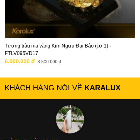
Tượng trâu mạ vàng Kim Ngưu Đại Bảo (cỡ 1) -
FTLV095VD17
6.000.000 đ
8.500.000 đ
KHÁCH HÀNG NÓI VỀ
KARALUX