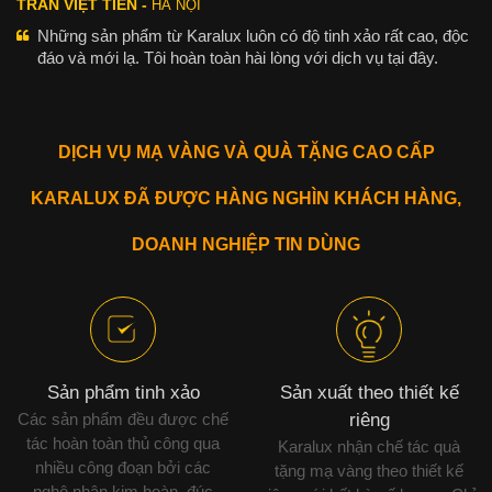
TRẦN VIỆT TIẾN -
HÀ NỘI
Những sản phẩm từ Karalux luôn có độ tinh xảo rất cao, độc
đáo và mới lạ. Tôi hoàn toàn hài lòng với dịch vụ tại đây.
DỊCH VỤ MẠ VÀNG VÀ QUÀ TẶNG CAO CẤP
KARALUX ĐÃ ĐƯỢC HÀNG NGHÌN KHÁCH HÀNG,
DOANH NGHIỆP TIN DÙNG
Sản phẩm tinh xảo
Sản xuất theo thiết kế
Các sản phẩm đều được chế
riêng
tác hoàn toàn thủ công qua
Karalux nhận chế tác quà
nhiều công đoạn bởi các
tặng mạ vàng theo thiết kế
nghệ nhân kim hoàn, đúc