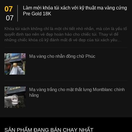
07
Làm mới khóa túi xách với kỹ thuật mạ vàng cứng
Pre Gold 18K
07
Khóa túi xách không chỉ là một chi tiết nhỏ nhắn, mà còn là yếu tố
quyết định tạo nên vẻ đẹp hoàn hảo cho chiếc túi. Thay vì để
những chiếc khóa cũ kỹ đánh mất đi vẻ đẹp của túi xách yêu…
Mạ vàng cho nhẫn đồng chữ Phúc
Mạ vàng trắng cho mặt thắt lưng Montblanc chính
hãng
SẢN PHẨM ĐANG BÁN CHẠY NHẤT