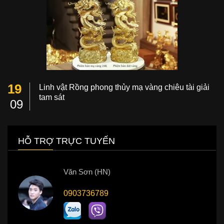
19
Linh vật Rồng phong thủy mạ vàng chiêu tài giải
tam sát
09
HỖ TRỢ TRỰC TUYẾN
Văn Sơn (HN)
0903736789