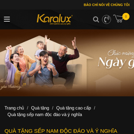
BÁO CHÍ NÓI VỀ CHÚNG TÔI
0
Toggle navigation
Trang chủ
/
Quà tặng
/
Quà tặng cao cấp
/
Quà tặng sếp nam độc đáo và ý nghĩa
QUÀ TẶNG SẾP NAM ĐỘC ĐÁO VÀ Ý NGHĨA