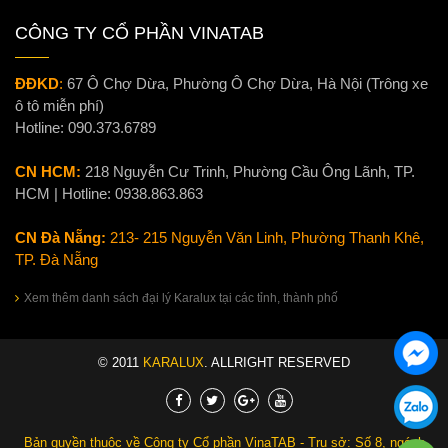
CÔNG TY CỔ PHẦN VINATAB
ĐĐKD
:
67 Ô Chợ Dừa, Phường Ô Chợ Dừa, Hà Nội (Trông xe
ô tô miễn phí)
Hotline:
090.373.6789
CN HCM:
218 Nguyễn Cư Trinh, Phường Cầu Ông Lãnh, TP.
HCM | Hotline:
0938.863.863
CN Đà Nẵng:
213- 215 Nguyễn Văn Linh, Phường Thanh Khê,
TP. Đà Nẵng
Xem thêm danh sách đại lý Karalux tại các tỉnh, thành phố
© 2011
KARALUX
. ALLRIGHT RESERVED
Bản quyền thuộc về Công ty Cổ phần VinaTAB - Trụ sở: Số 8, ngách