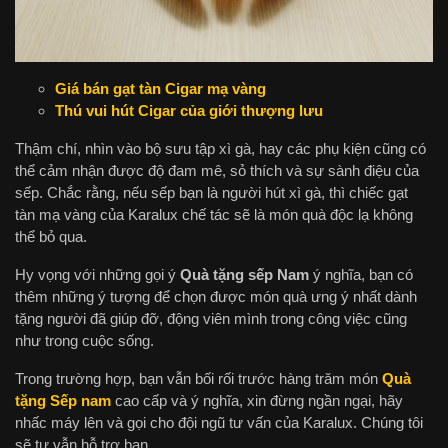
Giá bán gạt tàn Cigar mạ vàng
Thú vui hút Cigar của giới thượng lưu
Thậm chí, nhìn vào bộ sưu tập xì gà, hay các phụ kiện cũng có
thể cảm nhận được độ đam mê, sỏ thích và sự sành điệu của
sếp. Chắc rằng, nếu sếp bạn là người hút xì gà, thì chiếc gạt
tàn mạ vàng của Karalux chế tác sẽ là món quà độc lạ không
thể bỏ qua.
Hy vọng với những gọi ý
Quà tặng sếp Nam
ý nghĩa, bạn có
thêm những ý tượng để chọn được món quà ưng ý nhất dành
tặng người đã giúp đỡ, động viên mình trong công việc cũng
như trong cuộc sống.
Trong trường hợp, bạn vẫn bối rối trước hàng trăm món
Quà
tặng Sếp nam
cao cấp và ý nghĩa, xin đừng ngần ngại, hãy
nhấc máy lên và gọi cho đội ngũ tư vấn của Karalux. Chúng tôi
sẽ tư vẫn hỗ trợ bạn.