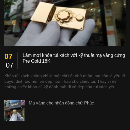
07
Làm mới khóa túi xách với kỹ thuật mạ vàng cứng
Pre Gold 18K
07
Khóa túi xách không chỉ là một chi tiết nhỏ nhắn, mà còn là yếu tố
quyết định tạo nên vẻ đẹp hoàn hảo cho chiếc túi. Thay vì để
những chiếc khóa cũ kỹ đánh mất đi vẻ đẹp của túi xách yêu…
Mạ vàng cho nhẫn đồng chữ Phúc