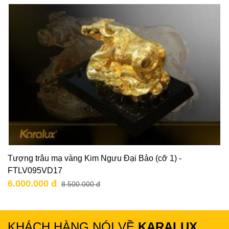
Tượng trâu mạ vàng Kim Ngưu Đại Bảo (cỡ 1) -
FTLV095VD17
6.000.000 đ
8.500.000 đ
KHÁCH HÀNG NÓI VỀ
KARALUX