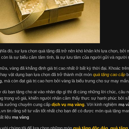
ghĩa đó, sự lựa chọn quà tặng đã trở nên khó khăn khi lựa chọn, bởi
 còn là sự biểu cảm tâm tình, là sự lưu tâm của người gửi và người 
nữa, vàng đã khẳng định giá trị cao nhất ở bất kỳ thời đại. Khoác tr
rí hay vật dụng bạn lựa chọn đã trở thành một món
quà tặng cao cấp
b
g
, mà còn đạt giá trị cao hơn bởi vàng là biểu trưng cho sự may mắn
dù bạn tặng cho ai vào nhân dịp gì thì đi cùng những lời chúc, câu 
g trọng vô giá, khiến người nhận cảm thấy thực sự hạnh phúc bởi s
 là xưởng chuyên cung cấp
dịch vụ mạ vàng
. Với kinh nghiệm
mạ v
vn tin rằng sẽ tư vấn tốt nhất cho bạn để có được món quà tặng man
ất liệu
mạ vàng
 với chúng tôi để lựa chọn những món
quà tặng độc đáo
,
quà tặng