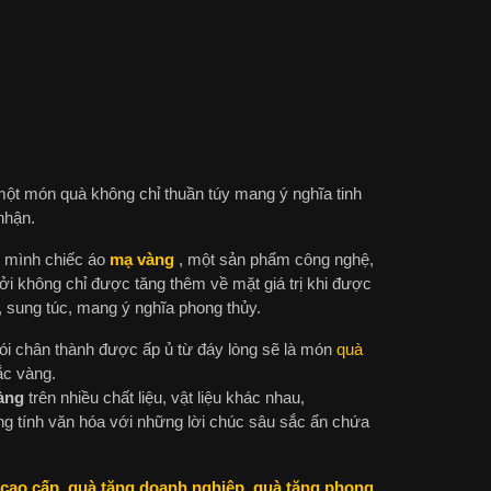
 một món quà không chỉ thuần túy mang ý nghĩa tinh
nhận.
ên mình chiếc áo
mạ vàng
, một sản phẩm công nghệ,
ởi không chỉ được tăng thêm về mặt giá trị khi được
, sung túc, mang ý nghĩa phong thủy.
nói chân thành được ấp ủ từ đáy lòng sẽ là món
quà
ắc vàng.
àng
trên nhiều chất liệu, vật liệu khác nhau,
g tính văn hóa với những lời chúc sâu sắc ẩn chứa
 cao cấp
,
quà tặng doanh nghiệp
,
quà tặng phong