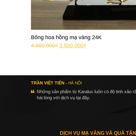
Bông hoa hồng mạ vàng 24K
4.000.000
₫
3.500.000
₫
TRẦN VIỆT TIẾN -
HÀ NỘI
Những sản phẩm từ Karalux luôn có độ tinh xảo rấ
hài lòng với dịch vụ tại đây.
DỊCH VỤ MẠ VÀNG VÀ QUÀ TẶ