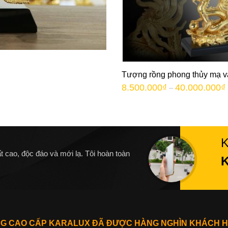
Tượng rồng phong thủy mạ 
8.500.000
₫
40.000.000
₫
–
t cao, độc đáo và mới lạ. Tôi hoàn toàn
NG CAO CẤP KARALUX ĐÃ ĐƯỢC HÀNG NGHÌN KHÁCH H