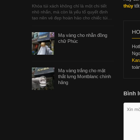
thủy
tốt
Khóa túi xách không chỉ là một chi tiết
nhỏ nhắn, mà còn là yếu tố quyết định
tạo nên vẻ đẹp hoàn hảo cho chiếc túi…
HO
Mạ vàng cho nhẫn đồng
chữ Phúc
Hotl
Ngo
Kar
toà
Mạ vàng trắng cho mặt
thắt lưng Montblanc chính
hãng
Bình l