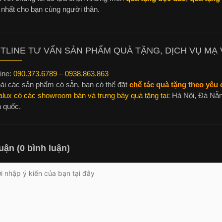
 nhất cho bạn cùng người thân.
TLINE TƯ VẤN SẢN PHẨM QUÀ TẶNG, DỊCH VỤ MẠ V
ine:
090.373.6789
–
0938.863.863
ài các sản phẩm có sẵn, bạn có thể đặt
chế tác quà tặng theo yêu c
alux có các showroom bán và trưng bày quà tặng tại:
Hà Nội, Đà Nẵn
n quốc.
uận (0 bình luận)