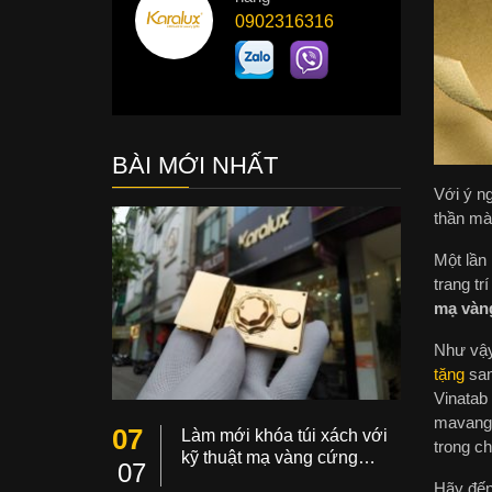
0902316316
BÀI MỚI NHẤT
Với ý n
thần mà
Một lần 
trang t
mạ vàn
Như vậy 
tặng
san
Vinatab
mavang.
07
Làm mới khóa túi xách với
trong ch
kỹ thuật mạ vàng cứng…
07
Hãy đến