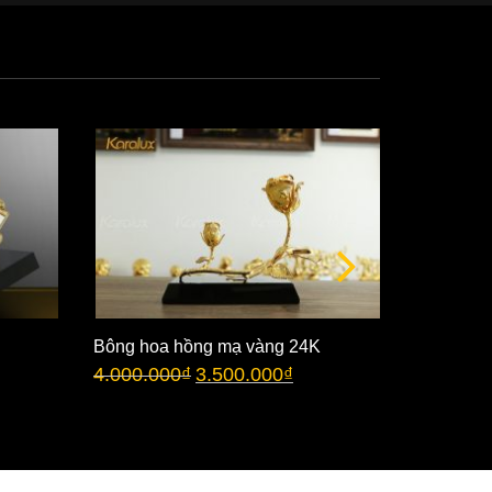
Bông hoa hồng mạ vàng 24K
Bông hoa
4.000.000
₫
3.500.000
₫
chụp thủy
3.500.00