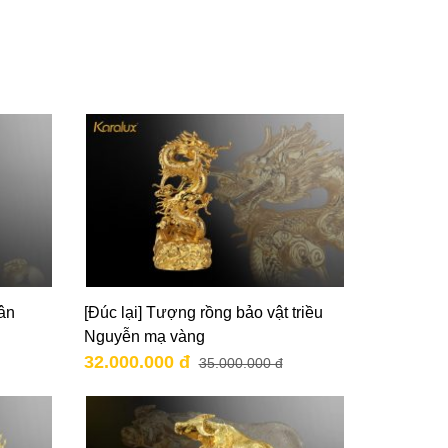
ân
[Đúc lại] Tượng rồng bảo vật triều
Nguyễn mạ vàng
32.000.000 đ
35.000.000 đ