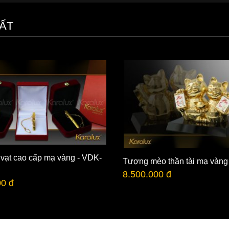
ẤT
 vạt cao cấp mạ vàng - VDK-
Tượng mèo thần tài mạ vàng
8.500.000 đ
00 đ