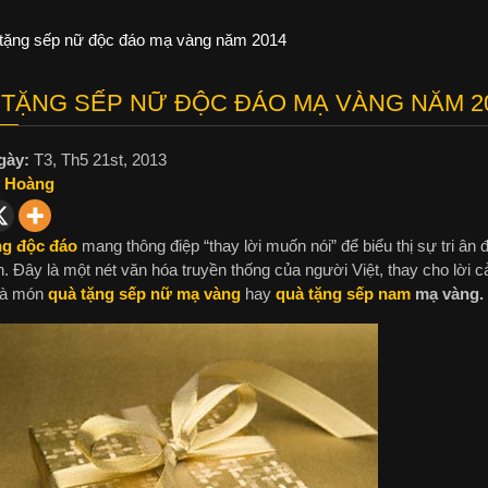
tặng sếp nữ độc đáo mạ vàng năm 2014
TẶNG SẾP NỮ ĐỘC ĐÁO MẠ VÀNG NĂM 2
gày:
T3, Th5 21st, 2013
 Hoàng
ng độc đáo
mang thông điệp “thay lời muốn nói” để biểu thị sự tri â
. Đây là một nét văn hóa truyền thống của người Việt, thay cho lời
 là món
quà tặng sếp nữ mạ vàng
hay
quà tặng sếp nam
mạ vàng.