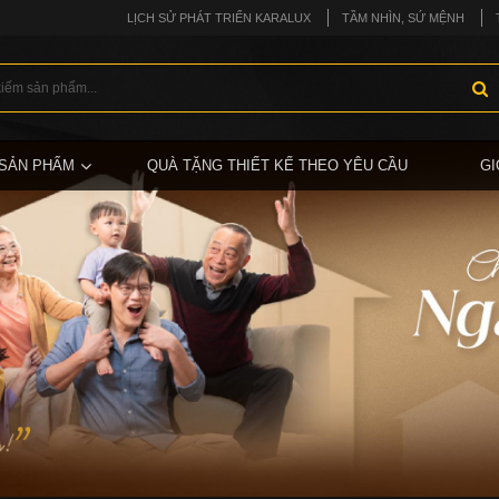
LỊCH SỬ PHÁT TRIỂN KARALUX
TẦM NHÌN, SỨ MỆNH
SẢN PHẨM
QUÀ TẶNG THIẾT KẾ THEO YÊU CẦU
GI