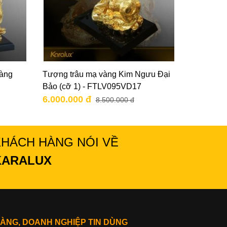
vàng
Tượng trâu mạ vàng Kim Ngưu Đại
Bảo (cỡ 1) - FTLV095VD17
6.000.000 đ
8.500.000 đ
KHÁCH HÀNG NÓI VỀ
KARALUX
ÀNG, DOANH NGHIỆP TIN DÙNG