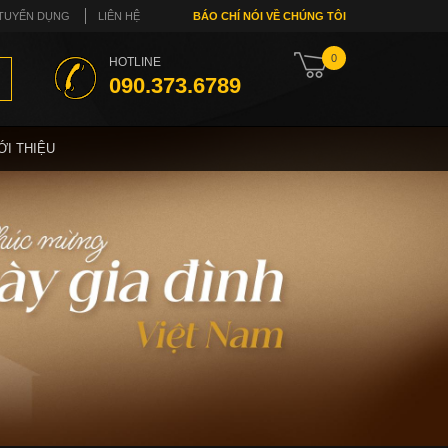
TUYỂN DỤNG
LIÊN HỆ
BÁO CHÍ NÓI VỀ CHÚNG TÔI
0
HOTLINE
090.373.6789
ỚI THIỆU