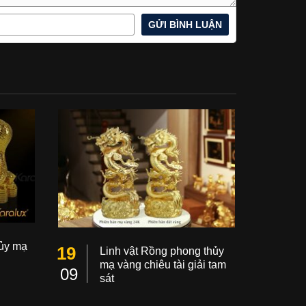
ủy mạ
19
Linh vật Rồng phong thủy
mạ vàng chiêu tài giải tam
09
sát