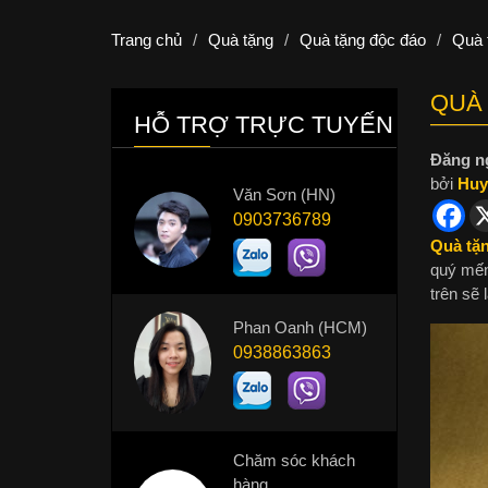
Trang chủ
/
Quà tặng
/
Quà tặng độc đáo
/
Quà 
QUÀ 
HỖ TRỢ TRỰC TUYẾN
Đăng n
bởi
Huy
Văn Sơn (HN)
0903736789
Quà tặ
quý mến
trên sẽ
Phan Oanh (HCM)
0938863863
Chăm sóc khách
hàng