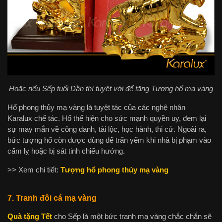
Hoặc nếu Sếp tuổi Dần thì tuyệt vời để tặng Tượng hổ mạ vàng
Hổ phong thủy mạ vàng
là tuyệt tác của các nghệ nhân
Karalux chế tác. Hổ thể hiện cho sức mạnh quyền uy, đem lại
sự may mắn về công danh, tài lộc, học hành, thi cử. Ngoài ra,
bức tượng hổ còn được dùng để trấn yểm khi nhà bị phạm vào
cấm lỵ hoặc bị sát tinh chiếu hướng.
>> Xem chi tiết:
Tượng hổ phong thủy mạ vàng
7. Tranh đôi cá mạ vàng
Quà tặng Tết
cho Sếp là một bức tranh mạ vàng chắc chắn sẽ