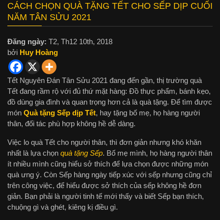
CÁCH CHỌN QUÀ TẶNG TẾT CHO SẾP DỊP CUỐI
NĂM TÂN SỬU 2021
Đăng ngày:
T2, Th12 10th, 2018
bởi
Huy Hoàng
Tết Nguyên Đán Tân Sửu 2021 đang đến gần, thị trường quà
Tết đang rầm rộ với đủ thứ mặt hàng: Đồ thực phẩm, bánh kẹo,
đồ dùng gia đình và quan trọng hơn cả là quà tặng. Để tìm được
món
Quà tặng Sếp dịp Tết
, hay tặng bố mẹ, họ hàng người
thân, đối tác phù hợp không hề dễ dàng.
Việc lo quà Tết cho người thân, thì đơn giản nhưng khó khăn
nhất là lựa chọn
quà tặng Sếp
. Bố mẹ mình, họ hàng người thân
ít nhiều mình cũng hiểu sở thích để lựa chọn được những món
quà ưng ý. Còn Sếp hàng ngày tiếp xúc với sếp nhưng cũng chỉ
trên công việc, để hiểu được sở thích của sếp không hề đơn
giản. Bạn phải là người tinh tế mới thấy và biết Sếp bạn thích,
chuộng gì và ghét, kiêng kị điều gì.