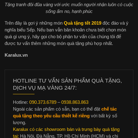
Tặng tranh đôi đũa vàng với ước muốn người nhận luôn có cuộc
sống ấm no, hạnh phúc
Trên đây là gợi ý những món
Quà tặng tết 2019
độc đáo và ý
nghĩa biếu Sếp. Nếu bạn vẫn băn khoăn chưa biết chọn món
quà gì ưng ý, hãy gọi cho bộ phận tư vấn của chúng tôi để
được tư vấn thêm những món quà tặng phù hợp nhất.
Karalux.vn
HOTLINE TƯ VẤN SẢN PHẨM QUÀ TẶNG,
DỊCH VỤ MẠ VÀNG 24/7:
Hotline:
090.373.6789
–
0938.863.863
Ngoài các sản phẩm có sẵn, bạn có thể đặt
chế tác
quà tặng theo yêu cầu thiết kế riêng
với bất kỳ số
lượng.
Karalux có các showroom bán và trưng bày quà tặng
tại:
Hà Nội, Đà Nẵng, TP. Hồ Chí Minh (HCM) và chi