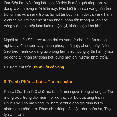
làm Sếp bạn vô cùng bất ngờ. Vì đây là mẫu quà tặng mới và
đang là xu hướng mới hiện nay. Đặc biệt tranh cá vàng nếu treo
trong nhà, vừa sang trọng, lại hút tài lộc. Tranh đôi cá vàng hàm
ý chính biểu trưng cho sự an nhàn, nhàn tản mong muốn các
công việc của sếp luôn luôn thuận lợi, không gặp khó khăn.
Ngoài ra, nếu Sếp treo tranh đôi cá vàng ở nhà thì còn mang
nghĩa gia đình sum vầy, hanh phúc, phú quý, chung thủy. Nếu
Sếp treo tranh cá vàng tại phòng làm việc, Công ty thì hàm ý nội
bộ công ty, nhân sự đoàn kết, cùng một chí hướng phát triển.
>> Xem chi tiết:
Tranh đôi cá vàng
8. Tranh Phúc – Lộc – Thọ mạ vàng
Phuc, Lộc, Thọ là 3 chữ mà tất cả mọi người trong chúng ta đều
mong ước trong dịp năm mới do vậy với bộ quà tặng tranh
Phúc Lộc Thọ mạ vàng với hàm ý chúc cho gia đình người
nhận sang năm mới Phúc như đông hải, Lộc như ngân hà, Thọ
tỷ nam sơn.