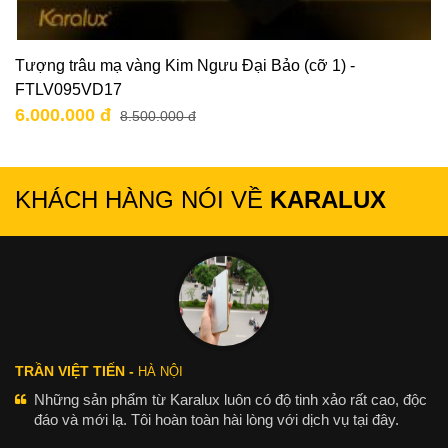
Tượng trâu mạ vàng Kim Ngưu Đại Bảo (cỡ 1) -
FTLV095VD17
6.000.000 đ
8.500.000 đ
KHÁCH HÀNG NÓI VỀ
KARALUX
TRẦN VIỆT TIẾN -
HÀ NỘI
Những sản phẩm từ Karalux luôn có độ tinh xảo rất cao, độc
đáo và mới lạ. Tôi hoàn toàn hài lòng với dịch vụ tại đây.