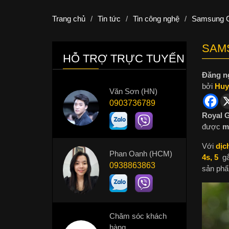
Trang chủ
/
Tin tức
/
Tin công nghệ
/
Samsung Ga
SAMS
HỖ TRỢ TRỰC TUYẾN
Đăng n
bởi
Huy
Văn Sơn (HN)
0903736789
Royal 
được
m
Với
dịc
Phan Oanh (HCM)
4s, 5
gắn
0938863863
sản phẩ
Chăm sóc khách
hàng