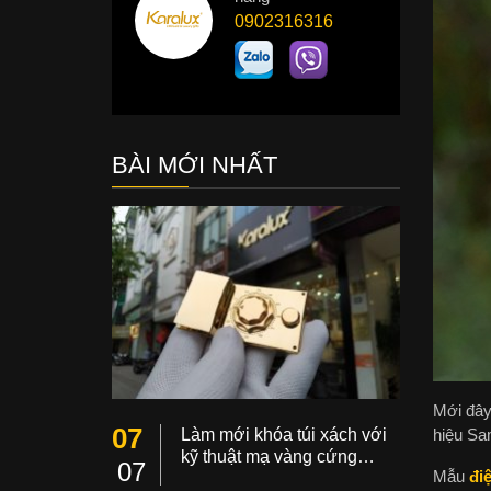
0902316316
BÀI MỚI NHẤT
Mới đây,
07
Làm mới khóa túi xách với
hiệu Sa
kỹ thuật mạ vàng cứng…
07
Mẫu
đi