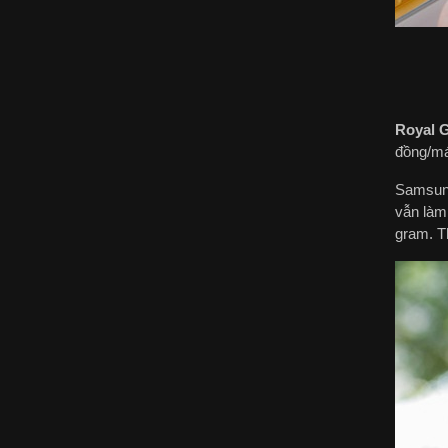
Royal 
đồng/m
Samsung
vẫn làm
gram. T