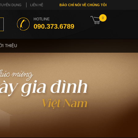
TUYỂN DỤNG
LIÊN HỆ
BÁO CHÍ NÓI VỀ CHÚNG TÔI
0
HOTLINE
090.373.6789
ỚI THIỆU