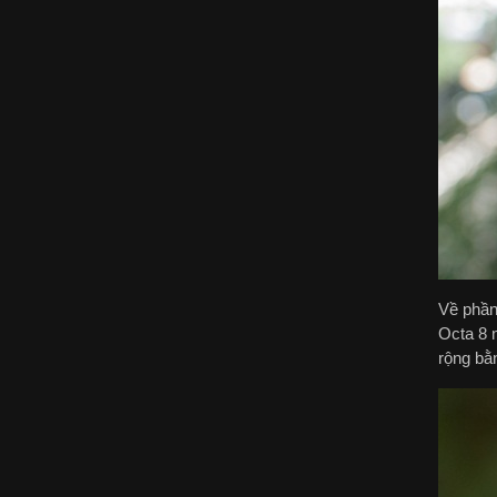
Về phần
Octa 8 
rộng bằ