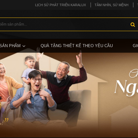
LỊCH SỬ PHÁT TRIỂN KARALUX
TẦM NHÌN, SỨ MỆNH
SẢN PHẨM
QUÀ TẶNG THIẾT KẾ THEO YÊU CẦU
GI