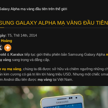
laxy Alpha mạ vàng đầu tiên trên thế giới
UNG GALAXY ALPHA MẠ VÀNG ĐẦU TIÊN 
gày:
T5, Th8 14th, 2014
 Hoàng
Gold
&
Karalux
tiếp tục giới thiệu phiên bản Samsung Galaxy Alpha
m
ạ vàng
sang trọng và đẳng cấp.
h vụ mạ vàng
, chúng ta đã được sở hữu và chiêm ngưỡng những c
 kim cương có giá trị lên tới hàng triệu USD. Nhưng một chiếc s
m Androi đầu tiên được
mạ vàng
tại Việt Nam.