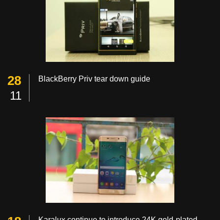
28
BlackBerry Priv tear down guide
11
Karalux continue to introduce 24K gold-plated