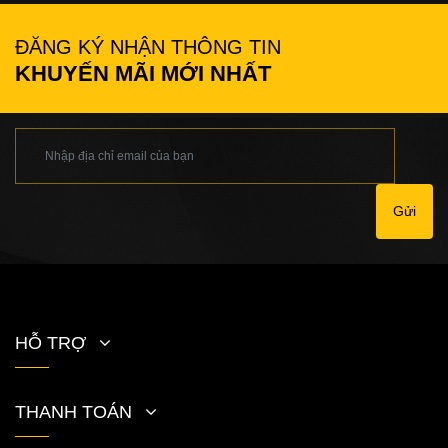
ĐĂNG KÝ NHẬN THÔNG TIN
KHUYẾN MÃI MỚI NHẤT
Gửi
HỖ TRỢ
THANH TOÁN