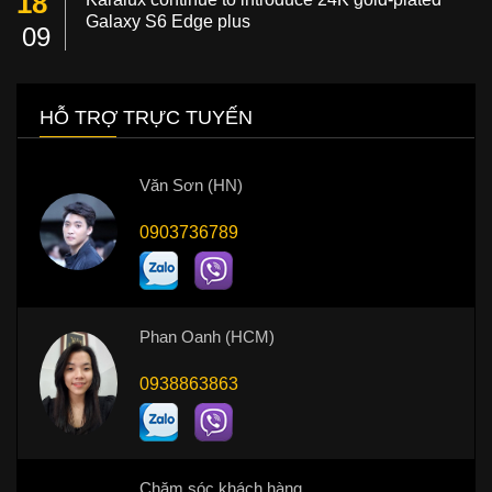
18
Galaxy S6 Edge plus
09
HỖ TRỢ TRỰC TUYẾN
Văn Sơn (HN)
0903736789
Phan Oanh (HCM)
0938863863
Chăm sóc khách hàng