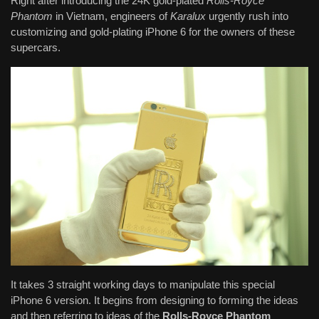
Right after introducing the 24K gold-plated
Rolls-Royce
Phantom
in Vietnam, engineers of
Karalux
urgently rush into
customizing and gold-plating iPhone 6 for the owners of these
supercars.
It takes 3 straight working days to manipulate this special
iPhone 6 version. It begins from designing to forming the ideas
and then referring to ideas of the
Rolls-Royce Phantom