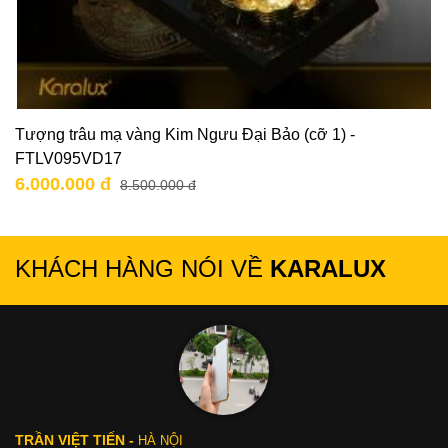
Tượng trâu mạ vàng Kim Ngưu Đại Bảo (cỡ 1) -
FTLV095VD17
6.000.000 đ
8.500.000 đ
KHÁCH HÀNG NÓI VỀ
KARALUX
TRẦN VIỆT TIẾN -
HÀ NỘI