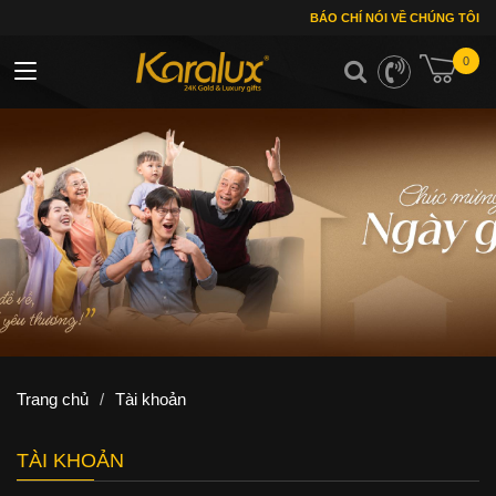
BÁO CHÍ NÓI VỀ CHÚNG TÔI
0
Toggle navigation
Trang chủ
/
Tài khoản
TÀI KHOẢN