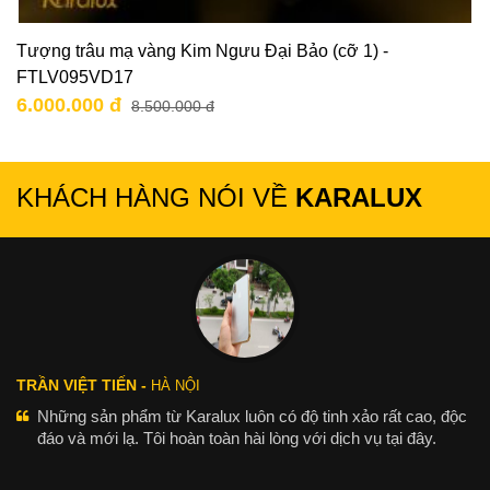
Tượng trâu mạ vàng Kim Ngưu Đại Bảo (cỡ 1) -
FTLV095VD17
6.000.000 đ
8.500.000 đ
KHÁCH HÀNG NÓI VỀ
KARALUX
TRẦN VIỆT TIẾN -
HÀ NỘI
Những sản phẩm từ Karalux luôn có độ tinh xảo rất cao, độc
đáo và mới lạ. Tôi hoàn toàn hài lòng với dịch vụ tại đây.