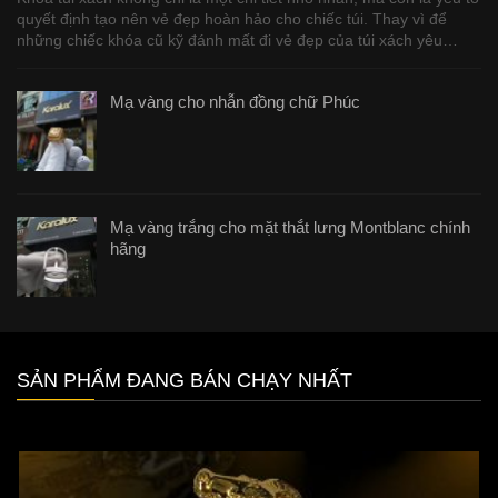
quyết định tạo nên vẻ đẹp hoàn hảo cho chiếc túi. Thay vì để
những chiếc khóa cũ kỹ đánh mất đi vẻ đẹp của túi xách yêu…
Mạ vàng cho nhẫn đồng chữ Phúc
Mạ vàng trắng cho mặt thắt lưng Montblanc chính
hãng
SẢN PHẨM ĐANG BÁN CHẠY NHẤT