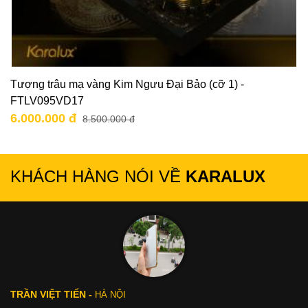
Tượng trâu mạ vàng Kim Ngưu Đại Bảo (cỡ 1) -
FTLV095VD17
6.000.000 đ
8.500.000 đ
KHÁCH HÀNG NÓI VỀ
KARALUX
TRẦN VIỆT TIẾN -
HÀ NỘI