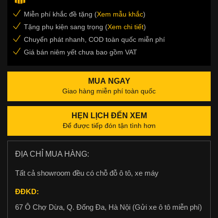
Miễn phí khắc đề tặng (
Xem mẫu khắc
)
Tặng phụ kiện sang trọng (
Xem chi tiết
)
Chuyển phát nhanh, COD toàn quốc miễn phí
Giá bán niêm yết chưa bao gồm VAT
MUA NGAY
Giao hàng miễn phí toàn quốc
HẸN LỊCH ĐẾN XEM
Để được tiếp đón tận tình hơn
ĐỊA CHỈ MUA HÀNG:
Tất cả showroom đều có chỗ đỗ ô tô, xe máy
ĐĐKD:
67 Ô Chợ Dừa, Q. Đống Đa, Hà Nội (Gửi xe ô tô miễn phí)