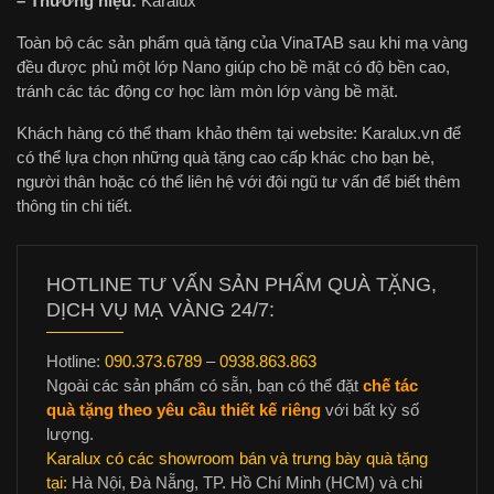
– Thương hiệu:
Karalux
Toàn bộ các sản phẩm quà tặng của VinaTAB sau khi mạ vàng
đều được phủ một lớp Nano giúp cho bề mặt có độ bền cao,
tránh các tác động cơ học làm mòn lớp vàng bề mặt.
Khách hàng có thể tham khảo thêm tại website: Karalux.vn để
có thể lựa chọn những quà tặng cao cấp khác cho bạn bè,
người thân hoặc có thể liên hệ với đội ngũ tư vấn để biết thêm
thông tin chi tiết.
HOTLINE TƯ VẤN SẢN PHẨM QUÀ TẶNG,
DỊCH VỤ MẠ VÀNG 24/7:
Hotline:
090.373.6789
–
0938.863.863
Ngoài các sản phẩm có sẵn, bạn có thể đặt
chế tác
quà tặng theo yêu cầu thiết kế riêng
với bất kỳ số
lượng.
Karalux có các showroom bán và trưng bày quà tặng
tại:
Hà Nội, Đà Nẵng, TP. Hồ Chí Minh (HCM) và chi