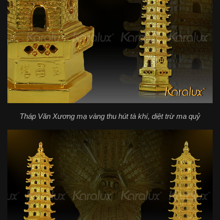
Tháp Văn Xương mạ vàng thu hút tà khí, diệt trừ ma quỷ