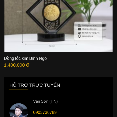
Đồng lộc kim Bính Ngọ
1.400.000 đ
HỖ TRỢ TRỰC TUYẾN
Văn Sơn (HN)
0903736789