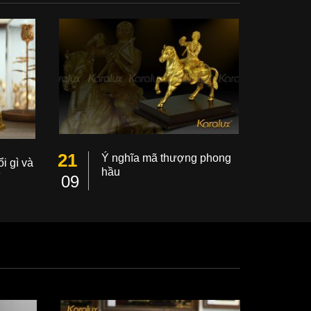
21
Ý nghĩa mã thượng phong
i gì và
hầu
ì
09