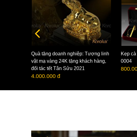
Quà tặng doanh nghiệp: Tượng linh
Kẹp cà
n tài mạ
vật mạ vàng 24K tặng khách hàng,
0004
đối tác tết Tân Sửu 2021
800.0
4.000.000 đ