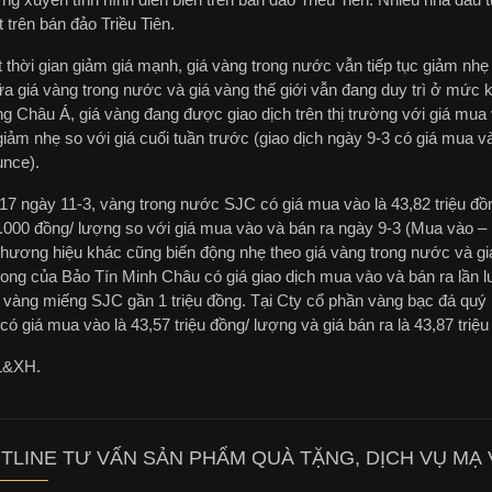
 trên bán đảo Triều Tiên.
thời gian giảm giá mạnh, giá vàng trong nước vẫn tiếp tục giảm nhẹ 
a giá vàng trong nước và giá vàng thế giới vẫn đang duy trì ở mức k
ng Châu Á, giá vàng đang được giao dịch trên thị trường với giá mua 
iảm nhẹ so với giá cuối tuần trước (giao dịch ngày 9-3 có giá mua v
nce).
7 ngày 11-3, vàng trong nước SJC có giá mua vào là 43,82 triệu đồng
.000 đồng/ lượng so với giá mua vào và bán ra ngày 9-3 (Mua vào – B
thương hiệu khác cũng biến động nhẹ theo giá vàng trong nước và gi
ng của Bảo Tín Minh Châu có giá giao dịch mua vào và bán ra lần lượ
 vàng miếng SJC gần 1 triệu đồng. Tại Cty cổ phần vàng bạc đá q
ó giá mua vào là 43,57 triệu đồng/ lượng và giá bán ra là 43,87 triệu
L&XH.
TLINE TƯ VẤN SẢN PHẨM QUÀ TẶNG, DỊCH VỤ MẠ V