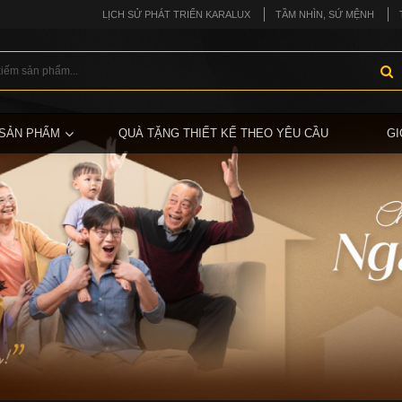
LỊCH SỬ PHÁT TRIỂN KARALUX
TẦM NHÌN, SỨ MỆNH
SẢN PHẨM
QUÀ TẶNG THIẾT KẾ THEO YÊU CẦU
GI