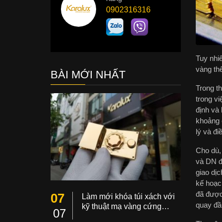
0902316316
Tuy nhi
vàng thế
BÀI MỚI NHẤT
Trong t
trong v
định và 
khoảng 
lý và đi
Cho dù,
và DN đ
giao dịc
kế hoạc
đã được
07
Làm mới khóa túi xách với
quay đầu
kỹ thuật mạ vàng cứng…
07