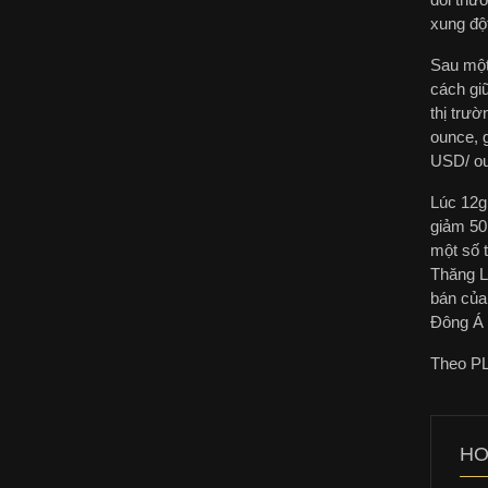
xung đột
Sau một 
cách giữ
thị trườ
ounce, g
USD/ ou
Lúc 12g1
giảm 50
một số 
Thăng Lo
bán của
Đông Á c
Theo P
HO