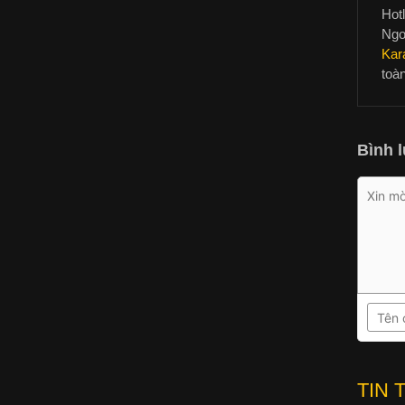
Hotl
Ngo
Kar
toà
Bình l
TIN 