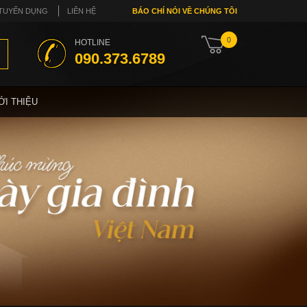
TUYỂN DỤNG
LIÊN HỆ
BÁO CHÍ NÓI VỀ CHÚNG TÔI
0
HOTLINE
090.373.6789
ỚI THIỆU