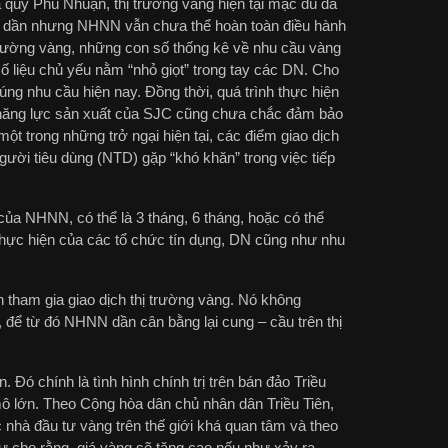
quý Phú Nhuận, thị trường vàng hiện tại mặc dù đã
hế dần nhưng NHNN vẫn chưa thể hoàn toàn điều hành
 trường vàng, những con số thống kê về nhu cầu vàng
 liệu chủ yếu nằm “nhỏ giọt” trong tay các DN. Cho
 nhu cầu hiện nay. Đồng thời, quá trình thực hiện
ì năng lực sản xuất của SJC cũng chưa chắc đảm bảo
một trong những trở ngại hiện tại, các điểm giao dịch
ười tiêu dùng (NTD) gặp “khó khăn” trong việc tiếp
của NHNN, có thể là 3 tháng, 6 tháng, hoặc có thể
 thực hiện của các tổ chức tín dụng, DN cũng như nhu
h tham gia giao dịch thị trường vàng. Nó không
 để từ đó NHNN dần cân bằng lại cung – cầu trên thị
Đó chính là tình hình chính trị trên bán đảo Triều
mô lớn. Theo Cộng hòa dân chủ nhân dân Triều Tiên,
 nhà đầu tư vàng trên thế giới khá quan tâm và theo
tư cho rằng, giá vàng sẽ tăng cao nếu như xảy ra