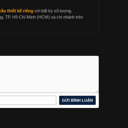
ầu thiết kế riêng
với bất kỳ số lượng.
g, TP. Hồ Chí Minh (HCM) và chi nhánh trên