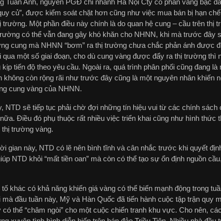
g Tuấn Anh, nguyên PGĐ chi nhánh Hà Nội Cty cổ phần vàng bạc đá 
“quy củ”, được kiểm soát chặt hơn cũng như việc mua bán bị hạn c
ị trường. Một phần điều này chính là do quan hệ cung – cầu trên thị
ị trường có thể vẫn đang gây khó khăn cho NHNN, khi mà trước đây số
ợng cung mà NHNN “bơm” ra thị trường chưa chắc phản ánh được đúng
i qua một số giai đoạn, cho dù cung vàng được đẩy ra thị trường th
kịp tiến độ theo yêu cầu. Ngoài ra, quá trình phân phối cũng đang là 
 không còn rộng rãi như trước đây cũng là một nguyên nhân khiến ng
ng cung vàng của NHNN.
 NTD sẽ tiếp tục phải chờ đợi những tín hiệu vui từ các chính sách 
nữa. Điều đó phụ thuộc rất nhiều việc triển khai cũng như hình thức
 thị trường vàng.
ời gian này, NTD có lẽ nên bình tĩnh và cân nhắc trước khi quyết địn
iúp NTD khỏi “mất tiền oan” mà còn có thể tạo sự ổn định nguồn cầu,
tố khác có khả năng khiến giá vàng có thể biến mạnh động trong tuần. 
hi mà đầu tuần này, Mỹ và Hàn Quốc đã tiến hành cuộc tập trận quy 
y có thể “châm ngòi” cho một cuộc chiến tranh khu vực. Cho nên, các
ng xuyên tình hình diễn biến trên bán đảo Triều Tiên. Nhiều nhà đầu 