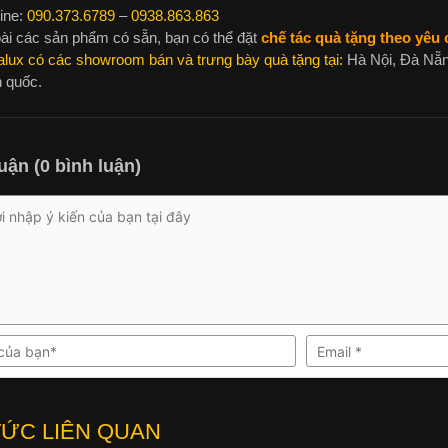
ine:
090.373.6789
–
0938.863.863
ài các sản phẩm có sẵn, bạn có thể đặt
chế tác quà tặng theo yêu c
alux có các showroom bán và trưng bày quà tặng tại:
Hà Nội, Đà Nẵn
n quốc.
uận (0 bình luận)
TỨC LIÊN QUAN