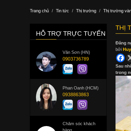
Trang chủ
/
Tin tức
/
Thị trường
/
Thị trường và
THỊ 
HỖ TRỢ TRỰC TUYẾN
Đăng n
bởi
Huy
Văn Sơn (HN)
0903736789
Sau nhữ
trong n
Phan Oanh (HCM)
0938863863
Chăm sóc khách
hàng