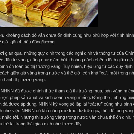
ên, khoảng cách đó vẫn chưa ổn định cũng như phù hợp với tình hình 
 giới gần 4 triệu đồng/lượng.
hời gian qua, những quy định trong các nghị định và thông tư của 
iệc đầu tư vàng, cũng như giảm bớt khoảng cách chênh lệch giữa giá 
bình ổn toàn bộ thị trường vàng. Tuy nhiên, hiệu ứng từ các quy địn
cách giữa giá vàng trong nước và thế giới còn khá “xa”, một trong n
ều hành thị trường vàng.
 NHNN đã được chính thức tham giá thị trường mua, bán vàng miếng t
ược phép sản xuất và kinh doanh vàng miếng. Đồng thời, những biện 
h đã được áp dụng, NHNN kỳ vọng sẽ lập lại “trật tự” cũng như bình 
h như việc NHNN có khả năng mở kho dự trữ ngoại hối để tung vàng 
 nhắc tới. Nhưng thị trường vàng trong nước vẫn chưa thể ổn định, m
 trở lại trạng thái giao dịch như trước đây.