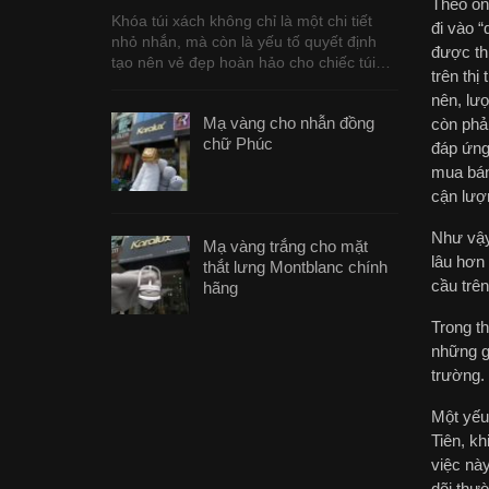
Theo ôn
Khóa túi xách không chỉ là một chi tiết
đi vào 
nhỏ nhắn, mà còn là yếu tố quyết định
được th
tạo nên vẻ đẹp hoàn hảo cho chiếc túi…
trên th
nên, lư
Mạ vàng cho nhẫn đồng
còn phả
chữ Phúc
đáp ứng 
mua bán
cận lượ
Như vậy,
Mạ vàng trắng cho mặt
lâu hơn 
thắt lưng Montblanc chính
cầu trên
hãng
Trong th
những g
trường.
Một yếu 
Tiên, k
việc nà
dõi thườ