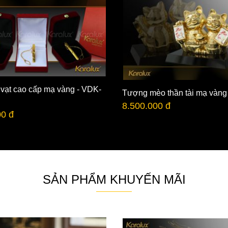
 vạt cao cấp mạ vàng - VDK-
Tượng mèo thần tài mạ vàng
8.500.000 đ
00 đ
SẢN PHẨM KHUYẾN MÃI