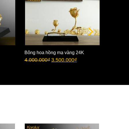
Bông hoa hồng mạ vàng 24K
Bông hoa
4.000.000
₫
3.500.000
₫
chụp thủy
3.500.00