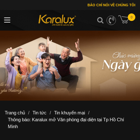
BÁO CHÍ NÓI VỀ CHÚNG TÔI
0
Toggle navigation
Trang chủ
/
Tin tức
/
Tin khuyến mại
/
Thông báo: Karalux mở Văn phòng đại diện tại Tp Hồ Chí
Minh