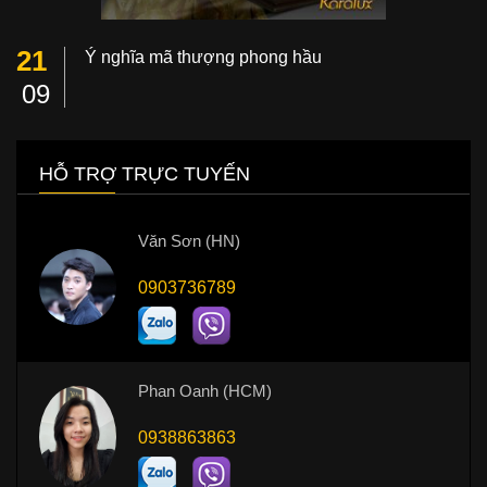
21
Ý nghĩa mã thượng phong hầu
09
HỖ TRỢ TRỰC TUYẾN
Văn Sơn (HN)
0903736789
Phan Oanh (HCM)
0938863863