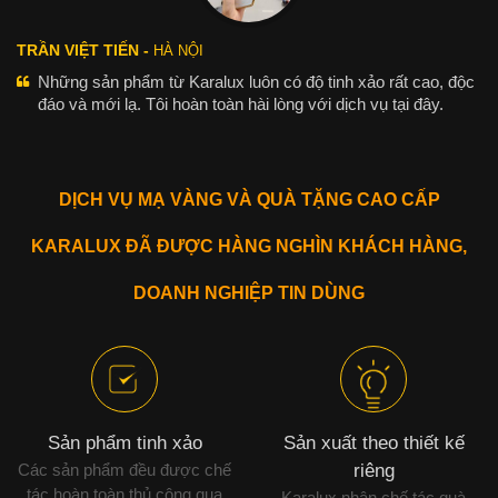
TRẦN VIỆT TIẾN -
HÀ NỘI
Những sản phẩm từ Karalux luôn có độ tinh xảo rất cao, độc
đáo và mới lạ. Tôi hoàn toàn hài lòng với dịch vụ tại đây.
DỊCH VỤ MẠ VÀNG VÀ QUÀ TẶNG CAO CẤP
KARALUX ĐÃ ĐƯỢC HÀNG NGHÌN KHÁCH HÀNG,
DOANH NGHIỆP TIN DÙNG
Sản phẩm tinh xảo
Sản xuất theo thiết kế
Các sản phẩm đều được chế
riêng
tác hoàn toàn thủ công qua
Karalux nhận chế tác quà