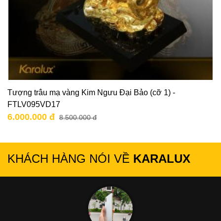
Tượng trâu mạ vàng Kim Ngưu Đại Bảo (cỡ 1) -
FTLV095VD17
6.000.000 đ
8.500.000 đ
KHÁCH HÀNG NÓI VỀ
KARALUX