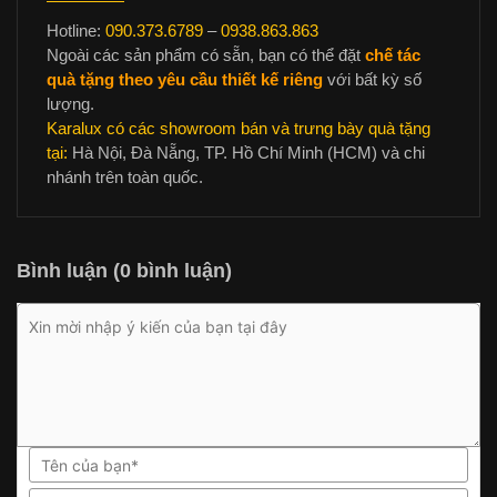
Hotline:
090.373.6789
–
0938.863.863
Ngoài các sản phẩm có sẵn, bạn có thể đặt
chế tác
quà tặng theo yêu cầu thiết kế riêng
với bất kỳ số
lượng.
Karalux có các showroom bán và trưng bày quà tặng
tại:
Hà Nội, Đà Nẵng, TP. Hồ Chí Minh (HCM) và chi
nhánh trên toàn quốc.
Bình luận (0 bình luận)