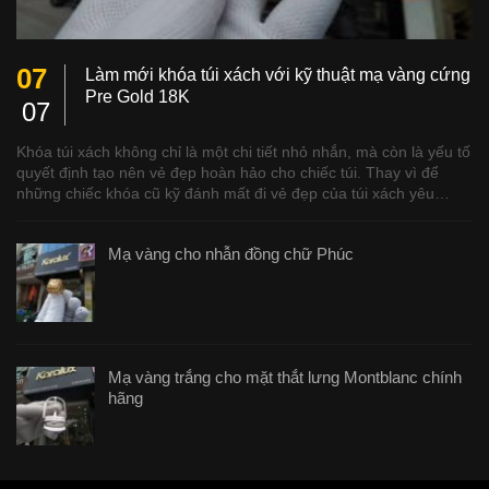
07
Làm mới khóa túi xách với kỹ thuật mạ vàng cứng
Pre Gold 18K
07
Khóa túi xách không chỉ là một chi tiết nhỏ nhắn, mà còn là yếu tố
quyết định tạo nên vẻ đẹp hoàn hảo cho chiếc túi. Thay vì để
những chiếc khóa cũ kỹ đánh mất đi vẻ đẹp của túi xách yêu…
Mạ vàng cho nhẫn đồng chữ Phúc
Mạ vàng trắng cho mặt thắt lưng Montblanc chính
hãng