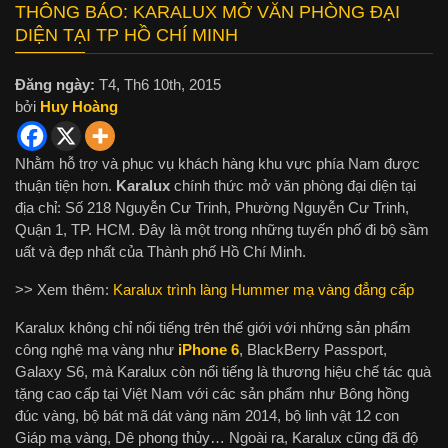
THÔNG BÁO: KARALUX MỞ VĂN PHÒNG ĐẠI
DIỆN TẠI TP HỒ CHÍ MINH
Đăng ngày:
T4, Th6 10th, 2015
bởi
Huy Hoàng
Nhằm hỗ trợ và phục vụ khách hàng khu vực phía Nam được
thuận tiện hơn.
Karalux
chính thức mở văn phòng đại diện tại
địa chỉ: Số 218 Nguyễn Cư Trinh, Phường Nguyễn Cư Trinh,
Quận 1, TP. HCM. Đây là một trong những tuyến phố đi bộ sầm
uất và đẹp nhất của Thành phố Hồ Chí Minh.
>> Xem thêm:
Karalux trình làng Hummer mạ vàng đẳng cấp
Karalux không chỉ nổi tiếng trên thế giới với những sản phẩm
công nghệ mạ vàng như
iPhone 6
, BlackBerry Passport,
Galaxy S6, mà Karalux còn nổi tiếng là thương hiệu chế tác quà
tặng cao cấp tại Việt Nam với các sản phẩm như Bông hồng
đúc vàng, bộ bát mã dát vàng năm 2014, bộ linh vật 12 con
Giáp mạ vàng, Dê phong thủy… Ngoài ra, Karalux cũng đã độ