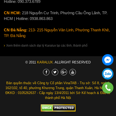
Hotline:
090.373.6789
CN HCM:
218 Nguyễn Cư Trinh, Phường Cầu Ông Lãnh, TP.
HCM | Hotline:
0938.863.863
CN Đà Nẵng:
213- 215 Nguyễn Văn Linh, Phường Thanh Khê,
TP. Đà Nẵng
Xem thêm danh sách đại lý Karalux tại các tỉnh, thành phố
© 2011
KARALUX
. ALLRIGHT RESERVED
Bản quyền thuộc về Công ty Cổ phần VinaTAB - Trụ sở: Số 8, ngách
162/102, tổ 40, phường Khương Trung, quận Thanh Xuân, Hà Nội. Số
ĐKKD : 0105262637 - Cấp ngày 13/4/2011 bởi Sở Kế hoạch & Đầu tư
thành phố Hà Nội