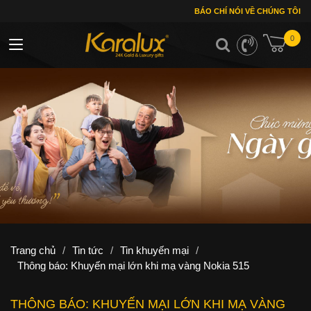
BÁO CHÍ NÓI VỀ CHÚNG TÔI
0
Toggle navigation
Trang chủ
/
Tin tức
/
Tin khuyến mại
/
Thông báo: Khuyến mại lớn khi mạ vàng Nokia 515
THÔNG BÁO: KHUYẾN MẠI LỚN KHI MẠ VÀNG