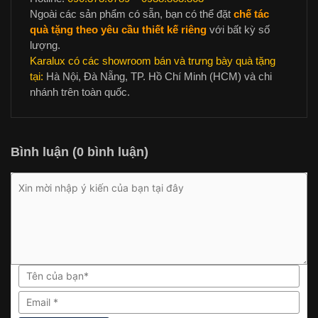
Ngoài các sản phẩm có sẵn, bạn có thể đặt
chế tác
quà tặng theo yêu cầu thiết kế riêng
với bất kỳ số
lượng.
Karalux có các showroom bán và trưng bày quà tặng
tại:
Hà Nội, Đà Nẵng, TP. Hồ Chí Minh (HCM) và chi
nhánh trên toàn quốc.
Bình luận (0 bình luận)