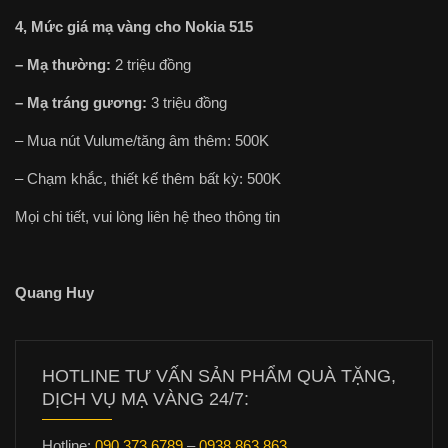
4, Mức giá mạ vàng cho Nokia 515
– Mạ thường:
2 triệu đồng
– Mạ tráng gương:
3 triệu đồng
– Mua nút Vulume/tăng âm thêm: 500K
– Chạm khắc, thiết kế thêm bất kỳ: 500K
Mọi chi tiết, vui lòng liên hệ theo thông tin
Quang Huy
HOTLINE TƯ VẤN SẢN PHẨM QUÀ TẶNG,
DỊCH VỤ MẠ VÀNG 24/7:
Hotline:
090.373.6789
–
0938.863.863