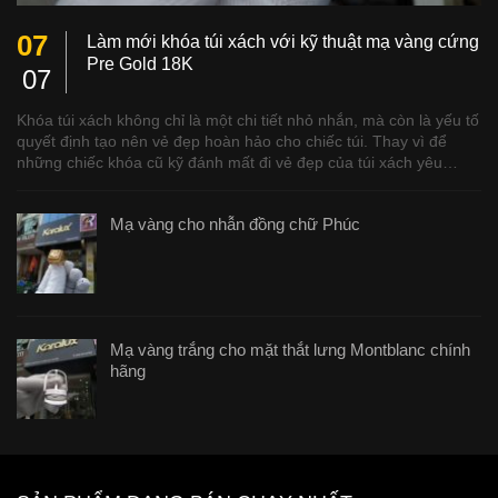
07
Làm mới khóa túi xách với kỹ thuật mạ vàng cứng
Pre Gold 18K
07
Khóa túi xách không chỉ là một chi tiết nhỏ nhắn, mà còn là yếu tố
quyết định tạo nên vẻ đẹp hoàn hảo cho chiếc túi. Thay vì để
những chiếc khóa cũ kỹ đánh mất đi vẻ đẹp của túi xách yêu…
Mạ vàng cho nhẫn đồng chữ Phúc
Mạ vàng trắng cho mặt thắt lưng Montblanc chính
hãng