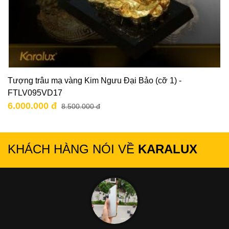
Tượng trâu mạ vàng Kim Ngưu Đại Bảo (cỡ 1) -
FTLV095VD17
6.000.000 đ
8.500.000 đ
KHÁCH HÀNG NÓI VỀ
KARALUX