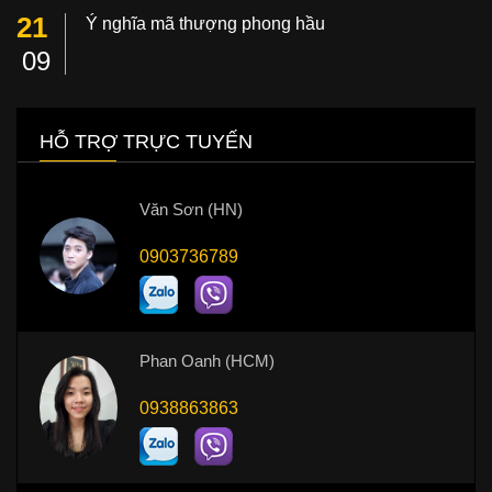
21
Ý nghĩa mã thượng phong hầu
09
HỖ TRỢ TRỰC TUYẾN
Văn Sơn (HN)
0903736789
Phan Oanh (HCM)
0938863863