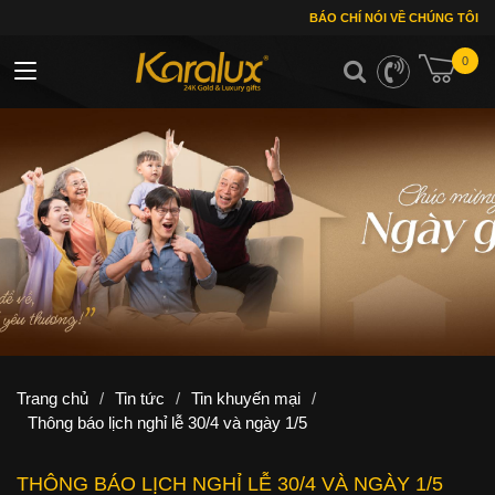
BÁO CHÍ NÓI VỀ CHÚNG TÔI
0
Toggle navigation
Trang chủ
/
Tin tức
/
Tin khuyến mại
/
Thông báo lịch nghỉ lễ 30/4 và ngày 1/5
THÔNG BÁO LỊCH NGHỈ LỄ 30/4 VÀ NGÀY 1/5