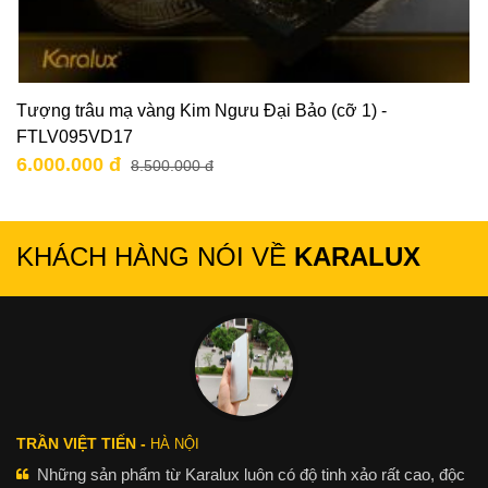
Tượng trâu mạ vàng Kim Ngưu Đại Bảo (cỡ 1) -
FTLV095VD17
6.000.000 đ
8.500.000 đ
KHÁCH HÀNG NÓI VỀ
KARALUX
TRẦN VIỆT TIẾN -
HÀ NỘI
Những sản phẩm từ Karalux luôn có độ tinh xảo rất cao, độc