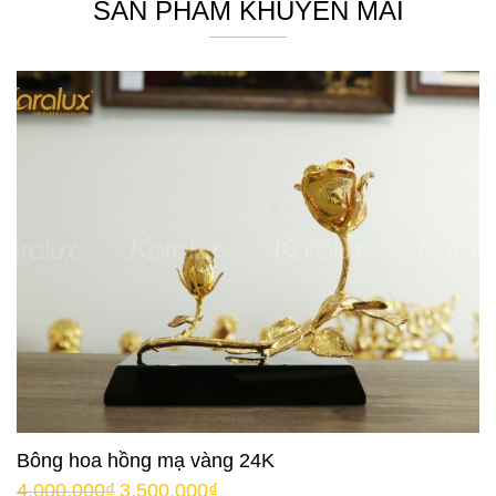
SẢN PHẨM KHUYẾN MÃI
Bông hoa hồng mạ vàng 24K
4.000.000
₫
3.500.000
₫