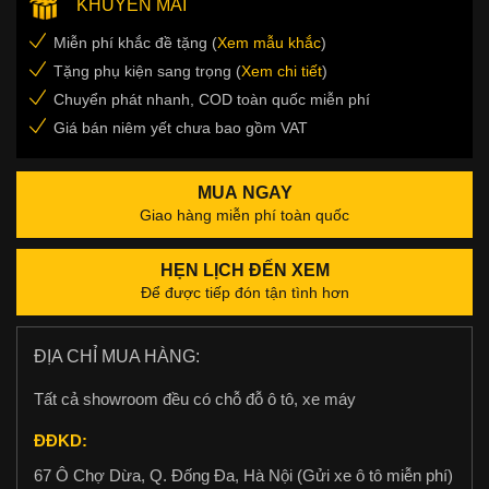
KHUYẾN MÃI
Miễn phí khắc đề tặng (
Xem mẫu khắc
)
Tặng phụ kiện sang trọng (
Xem chi tiết
)
Chuyển phát nhanh, COD toàn quốc miễn phí
Giá bán niêm yết chưa bao gồm VAT
MUA NGAY
Giao hàng miễn phí toàn quốc
HẸN LỊCH ĐẾN XEM
Để được tiếp đón tận tình hơn
ĐỊA CHỈ MUA HÀNG:
Tất cả showroom đều có chỗ đỗ ô tô, xe máy
ĐĐKD:
67 Ô Chợ Dừa, Q. Đống Đa, Hà Nội (Gửi xe ô tô miễn phí)