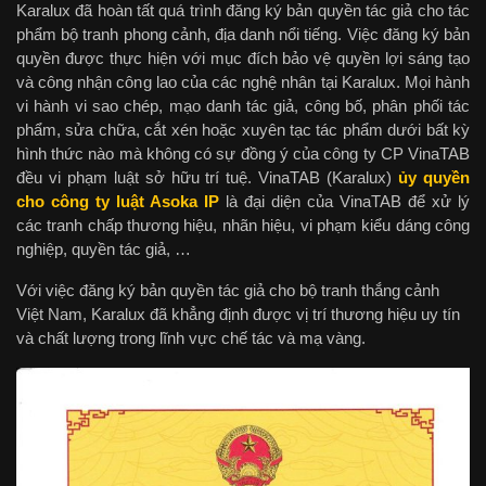
Karalux đã hoàn tất quá trình đăng ký bản quyền tác giả cho tác
phẩm bộ tranh phong cảnh, địa danh nổi tiếng. Việc đăng ký bản
quyền được thực hiện với mục đích bảo vệ quyền lợi sáng tạo
và công nhận công lao của các nghệ nhân tại Karalux. Mọi hành
vi hành vi sao chép, mạo danh tác giả, công bố, phân phối tác
phẩm, sửa chữa, cắt xén hoặc xuyên tạc tác phẩm dưới bất kỳ
hình thức nào mà không có sự đồng ý của công ty CP VinaTAB
đều vi phạm luật sở hữu trí tuệ. VinaTAB (Karalux)
ủy quyền
cho công ty luật Asoka IP
là đại diện của VinaTAB để xử lý
các tranh chấp thương hiệu, nhãn hiệu, vi phạm kiểu dáng công
nghiệp, quyền tác giả, …
Với việc đăng ký bản quyền tác giả cho bộ tranh thắng cảnh
Việt Nam, Karalux đã khẳng định được vị trí thương hiệu uy tín
và chất lượng trong lĩnh vực chế tác và mạ vàng.