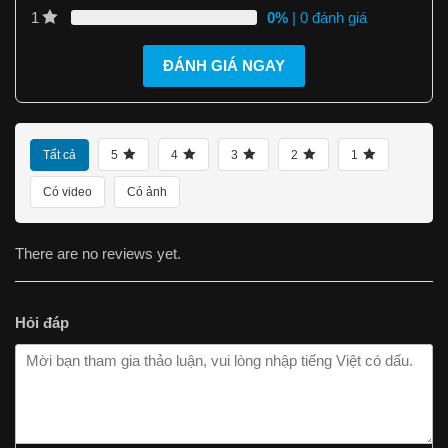
0%
| 0 đánh giá
1
ĐÁNH GIÁ NGAY
Tất cả
5
4
3
2
1
Có video
Có ảnh
There are no reviews yet.
Hỏi đáp