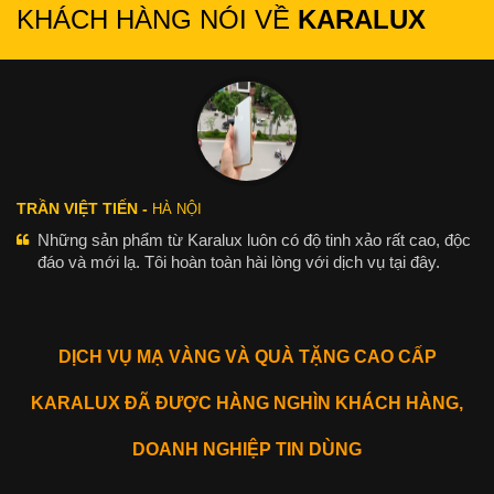
KHÁCH HÀNG NÓI VỀ
KARALUX
TRẦN VIỆT TIẾN -
HÀ NỘI
Những sản phẩm từ Karalux luôn có độ tinh xảo rất cao, độc
đáo và mới lạ. Tôi hoàn toàn hài lòng với dịch vụ tại đây.
DỊCH VỤ MẠ VÀNG VÀ QUÀ TẶNG CAO CẤP
KARALUX ĐÃ ĐƯỢC HÀNG NGHÌN KHÁCH HÀNG,
DOANH NGHIỆP TIN DÙNG