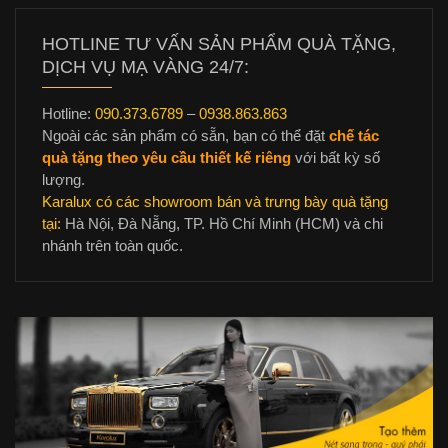
HOTLINE TƯ VẤN SẢN PHẨM QUÀ TẶNG,
DỊCH VỤ MẠ VÀNG 24/7:
Hotline:
090.373.6789
–
0938.863.863
Ngoài các sản phẩm có sẵn, bạn có thể đặt
chế tác
quà tặng theo yêu cầu thiết kế riêng
với bất kỳ số
lượng.
Karalux có các showroom bán và trưng bày quà tặng
tại:
Hà Nội, Đà Nẵng, TP. Hồ Chí Minh (HCM) và chi
nhánh trên toàn quốc.