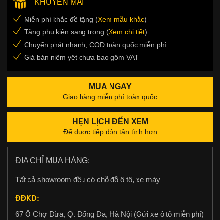
KHUYẾN MÃI
Miễn phí khắc đề tặng (
Xem mẫu khắc
)
Tặng phụ kiện sang trọng (
Xem chi tiết
)
Chuyển phát nhanh, COD toàn quốc miễn phí
Giá bán niêm yết chưa bao gồm VAT
MUA NGAY
Giao hàng miễn phí toàn quốc
HẸN LỊCH ĐẾN XEM
Để được tiếp đón tận tình hơn
ĐỊA CHỈ MUA HÀNG:
Tất cả showroom đều có chỗ đỗ ô tô, xe máy
ĐĐKD:
67 Ô Chợ Dừa, Q. Đống Đa, Hà Nội (Gửi xe ô tô miễn phí)