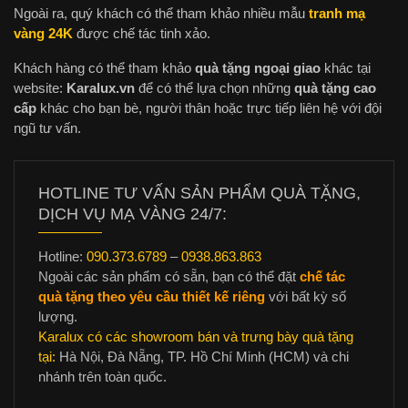
Ngoài ra, quý khách có thể tham khảo nhiều mẫu
tranh mạ
vàng 24K
được chế tác tinh xảo.
Khách hàng có thể tham khảo
quà tặng ngoại giao
khác tại
website:
Karalux.vn
để có thể lựa chọn những
quà tặng cao
cấp
khác cho bạn bè, người thân hoặc trực tiếp liên hệ với đội
ngũ tư vấn.
HOTLINE TƯ VẤN SẢN PHẨM QUÀ TẶNG,
DỊCH VỤ MẠ VÀNG 24/7:
Hotline:
090.373.6789
–
0938.863.863
Ngoài các sản phẩm có sẵn, bạn có thể đặt
chế tác
quà tặng theo yêu cầu thiết kế riêng
với bất kỳ số
lượng.
Karalux có các showroom bán và trưng bày quà tặng
tại:
Hà Nội, Đà Nẵng, TP. Hồ Chí Minh (HCM) và chi
nhánh trên toàn quốc.