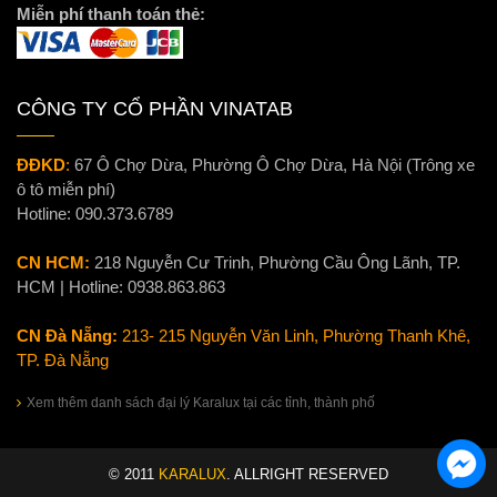
Miễn phí thanh toán thẻ:
CÔNG TY CỔ PHẦN VINATAB
ĐĐKD
:
67 Ô Chợ Dừa, Phường Ô Chợ Dừa, Hà Nội (Trông xe
ô tô miễn phí)
Hotline:
090.373.6789
CN HCM:
218 Nguyễn Cư Trinh, Phường Cầu Ông Lãnh, TP.
HCM | Hotline:
0938.863.863
CN Đà Nẵng:
213- 215 Nguyễn Văn Linh, Phường Thanh Khê,
TP. Đà Nẵng
Xem thêm danh sách đại lý Karalux tại các tỉnh, thành phố
© 2011
KARALUX
. ALLRIGHT RESERVED