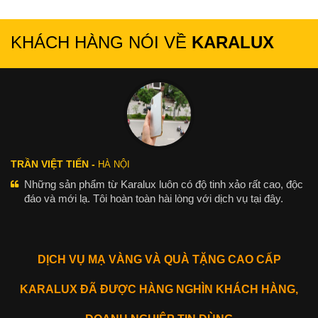
KHÁCH HÀNG NÓI VỀ
KARALUX
TRẦN VIỆT TIẾN -
HÀ NỘI
Những sản phẩm từ Karalux luôn có độ tinh xảo rất cao, độc
đáo và mới lạ. Tôi hoàn toàn hài lòng với dịch vụ tại đây.
DỊCH VỤ MẠ VÀNG VÀ QUÀ TẶNG CAO CẤP
KARALUX ĐÃ ĐƯỢC HÀNG NGHÌN KHÁCH HÀNG,