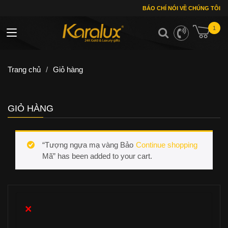
BÁO CHÍ NÓI VỀ CHÚNG TÔI
1
Toggle navigation
Trang chủ
/
Giỏ hàng
GIỎ HÀNG
“Tượng ngựa mạ vàng Bảo
Continue shopping
Mã” has been added to your cart.
×