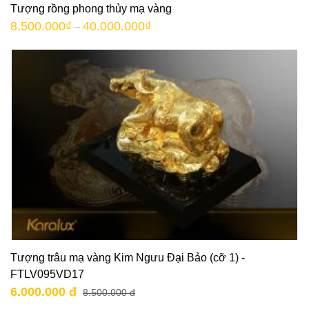
Tượng rồng phong thủy mạ vàng
8.500.000
₫
40.000.000
₫
–
Tượng trâu mạ vàng Kim Ngưu Đại Bảo (cỡ 1) -
FTLV095VD17
6.000.000 đ
8.500.000 đ